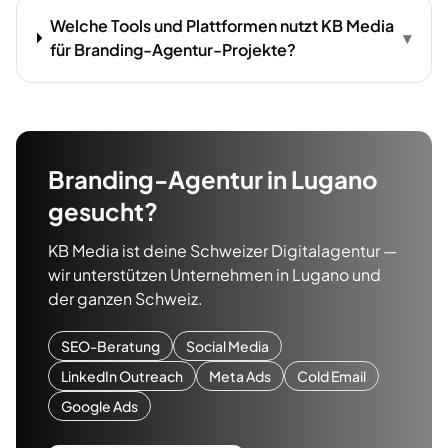
Welche Tools und Plattformen nutzt KB Media
▾
für Branding-Agentur-Projekte?
Branding-Agentur
in
Lugano
gesucht?
KB Media ist deine Schweizer Digitalagentur —
wir unterstützen Unternehmen in
Lugano
und
der ganzen Schweiz.
SEO-Beratung
Social Media
LinkedIn Outreach
Meta Ads
Cold Email
Google Ads