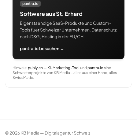
pantra.io
Software aus St. Erhard
Eigenstaendige SaaS-Produkte und Custom-
Tools fuer Schweizer Unternehmen. Datenschutz
nach DSG, Hosting in der EU/CH.
pantra.io besuchen →
Hinweis:
publy.ch — KI-Marketing-Tool
und
pantra.io
sind
Schwesterprojekte von KB Media – alles aus einer Hand, alles
Swiss Made.
©
2026
KB Media — Digitalagentur Schweiz