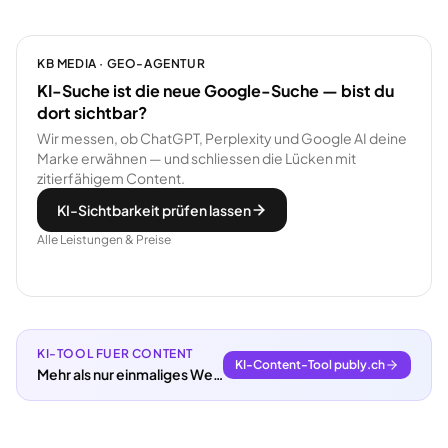
KB MEDIA · GEO-AGENTUR
KI-Suche ist die neue Google-Suche — bist du
dort sichtbar?
Wir messen, ob ChatGPT, Perplexity und Google AI deine
Marke erwähnen — und schliessen die Lücken mit
zitierfähigem Content.
KI-Sichtbarkeit prüfen lassen
Alle Leistungen & Preise
KI-TOOL FUER CONTENT
KI-Content-Tool publy.ch
Mehr als nur einmaliges Webdesign.