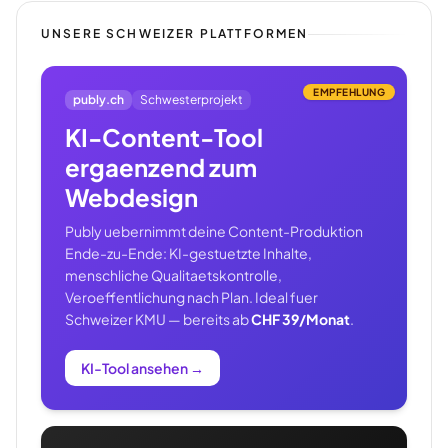
UNSERE SCHWEIZER PLATTFORMEN
EMPFEHLUNG
publy.ch
Schwesterprojekt
KI-Content-Tool
ergaenzend zum
Webdesign
Publy uebernimmt deine Content-Produktion
Ende-zu-Ende: KI-gestuetzte Inhalte,
menschliche Qualitaetskontrolle,
Veroeffentlichung nach Plan. Ideal fuer
Schweizer KMU — bereits ab
CHF 39/Monat
.
KI-Tool ansehen
→