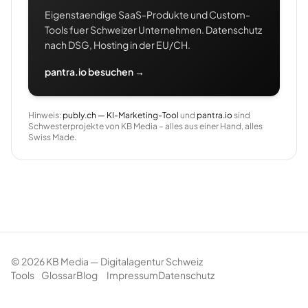
Eigenstaendige SaaS-Produkte und Custom-
Tools fuer Schweizer Unternehmen. Datenschutz
nach DSG, Hosting in der EU/CH.
pantra.io besuchen →
Hinweis:
publy.ch — KI-Marketing-Tool
und
pantra.io
sind
Schwesterprojekte von KB Media – alles aus einer Hand, alles
Swiss Made.
©
2026
KB Media — Digitalagentur Schweiz
Tools
Glossar
Blog
Impressum
Datenschutz