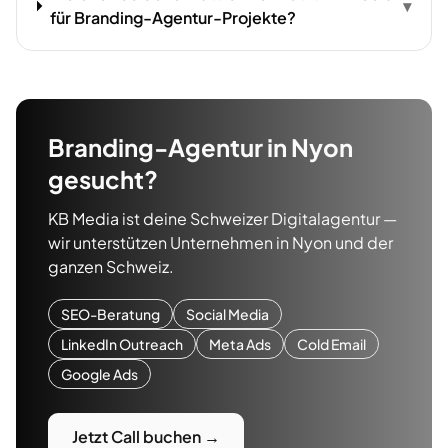
▾
für Branding-Agentur-Projekte?
Branding-Agentur
in
Nyon
gesucht?
KB Media ist deine Schweizer Digitalagentur —
wir unterstützen Unternehmen in
Nyon
und der
ganzen Schweiz.
SEO-Beratung
Social Media
LinkedIn Outreach
Meta Ads
Cold Email
Google Ads
Jetzt Call buchen →