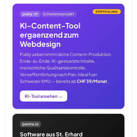
EMPFEHLUNG
publy.ch
Schwesterprojekt
KI-Content-Tool
ergaenzend zum
Webdesign
Publy uebernimmt deine Content-Produktion
Ende-zu-Ende: KI-gestuetzte Inhalte,
menschliche Qualitaetskontrolle,
Veroeffentlichung nach Plan. Ideal fuer
Schweizer KMU — bereits ab
CHF 39/Monat
.
KI-Tool ansehen
→
pantra.io
Software aus St. Erhard