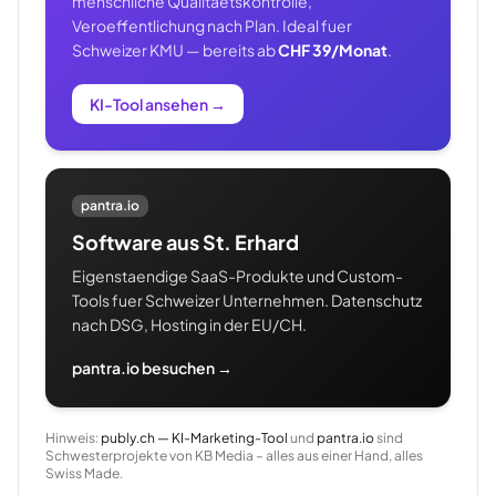
menschliche Qualitaetskontrolle,
Veroeffentlichung nach Plan. Ideal fuer
Schweizer KMU — bereits ab
CHF 39/Monat
.
KI-Tool ansehen
→
pantra.io
Software aus St. Erhard
Eigenstaendige SaaS-Produkte und Custom-
Tools fuer Schweizer Unternehmen. Datenschutz
nach DSG, Hosting in der EU/CH.
pantra.io besuchen →
Hinweis:
publy.ch — KI-Marketing-Tool
und
pantra.io
sind
Schwesterprojekte von KB Media – alles aus einer Hand, alles
Swiss Made.