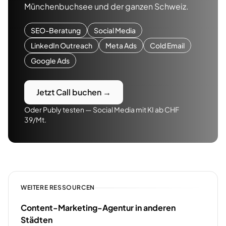
Münchenbuchsee
und der ganzen Schweiz.
SEO-Beratung
Social Media
LinkedIn Outreach
Meta Ads
Cold Email
Google Ads
Jetzt Call buchen →
Oder Publy testen — Social Media mit KI ab CHF
39/Mt.
WEITERE RESSOURCEN
Content-Marketing-Agentur in anderen
Städten