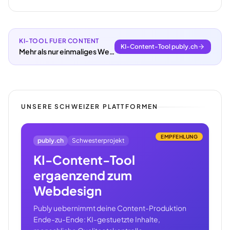
KI-TOOL FUER CONTENT
KI-Content-Tool publy.ch
Mehr als nur einmaliges Webdesign.
UNSERE SCHWEIZER PLATTFORMEN
EMPFEHLUNG
publy.ch
Schwesterprojekt
KI-Content-Tool
ergaenzend zum
Webdesign
Publy uebernimmt deine Content-Produktion
Ende-zu-Ende: KI-gestuetzte Inhalte,