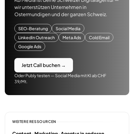
wir unterstützen Unternehmen in
Ostermundigen
und der ganzen Schweiz.
SEO-Beratung
Social Media
LinkedIn Outreach
Meta Ads
Cold Email
Google Ads
Jetzt Call buchen →
Oder Publy testen — Social Media mit KI ab CHF
39/Mt.
WEITERE RESSOURCEN
Content-Marketing-Agentur in anderen