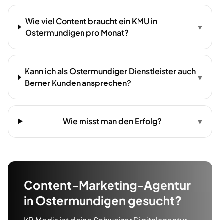
Wie viel Content braucht ein KMU in
▾
Ostermundigen pro Monat?
Kann ich als Ostermundiger Dienstleister auch
▾
Berner Kunden ansprechen?
Wie misst man den Erfolg?
▾
Content-Marketing-Agentur
in
Ostermundigen
gesucht?
KB Media ist deine Schweizer Digitalagentur —