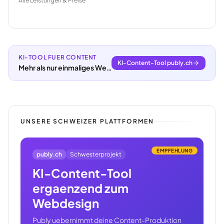
Alle Leistungen & Preise
KI-TOOL FUER CONTENT
KI-Content-Tool publy.ch
Mehr als nur einmaliges Webdesign.
UNSERE SCHWEIZER PLATTFORMEN
EMPFEHLUNG
publy.ch
Schwesterprojekt
KI-Content-Tool
ergaenzend zum
Webdesign
Publy uebernimmt deine Content-Produktion