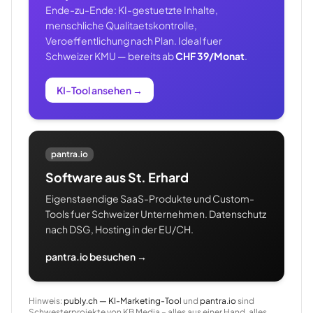
Ende-zu-Ende: KI-gestuetzte Inhalte,
menschliche Qualitaetskontrolle,
Veroeffentlichung nach Plan. Ideal fuer
Schweizer KMU — bereits ab
CHF 39/Monat
.
KI-Tool ansehen
→
pantra.io
Software aus St. Erhard
Eigenstaendige SaaS-Produkte und Custom-
Tools fuer Schweizer Unternehmen. Datenschutz
nach DSG, Hosting in der EU/CH.
pantra.io besuchen →
Hinweis:
publy.ch — KI-Marketing-Tool
und
pantra.io
sind
Schwesterprojekte von KB Media – alles aus einer Hand, alles