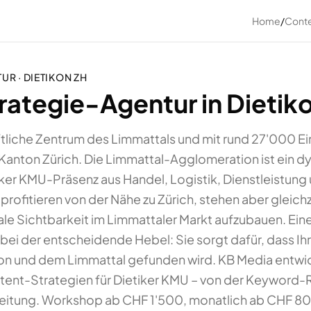
Home
/
Conte
TUR
·
DIETIKON
ZH
ategie-Agentur in Dietiko
aftliche Zentrum des Limmattals und mit rund 27'000 E
anton Zürich. Die Limmattal-Agglomeration ist ein d
ker KMU-Präsenz aus Handel, Logistik, Dienstleistung
rofitieren von der Nähe zu Zürich, stehen aber gleich
ale Sichtbarkeit im Limmattaler Markt aufzubauen. Ein
bei der entscheidende Hebel: Sie sorgt dafür, dass Ihr
on und dem Limmattal gefunden wird. KB Media entwi
nt-Strategien für Dietiker KMU – von der Keyword-R
eitung. Workshop ab CHF 1'500, monatlich ab CHF 8