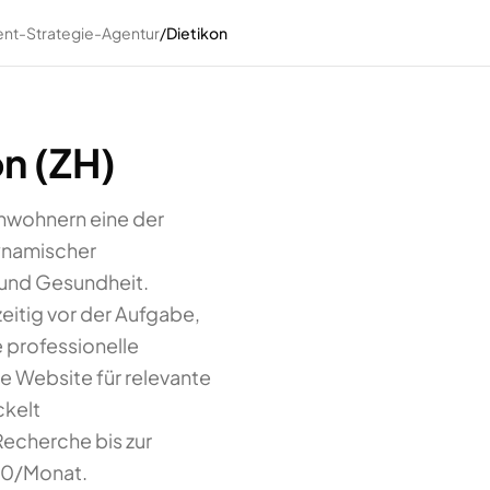
nt-Strategie-Agentur
/
Dietikon
n (ZH)
inwohnern eine der
ynamischer
 und Gesundheit.
zeitig vor der Aufgabe,
e professionelle
e Website für relevante
ckelt
echerche bis zur
00/Monat.