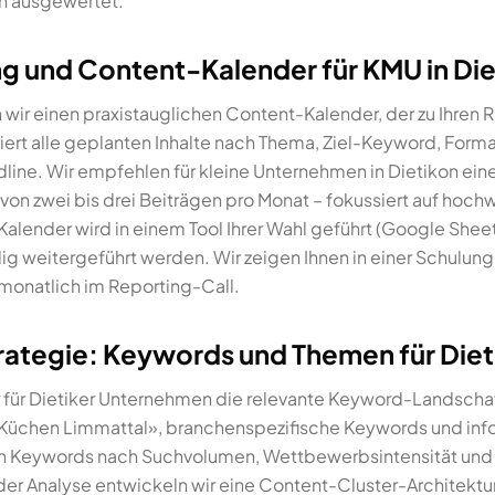
h ausgewertet.
g und Content-Kalender für KMU in Die
wir einen praxistauglichen Content-Kalender, der zu Ihren 
riert alle geplanten Inhalte nach Thema, Ziel-Keyword, Forma
line. Wir empfehlen für kleine Unternehmen in Dietikon ein
on zwei bis drei Beiträgen pro Monat – fokussiert auf hochw
 Kalender wird in einem Tool Ihrer Wahl geführt (Google Sheet
g weitergeführt werden. Wir zeigen Ihnen in einer Schulung,
monatlich im Reporting-Call.
tegie: Keywords und Themen für Diet
ir für Dietiker Unternehmen die relevante Keyword-Landschaf
Küchen Limmattal», branchenspezifische Keywords und info
ren Keywords nach Suchvolumen, Wettbewerbsintensität und s
der Analyse entwickeln wir eine Content-Cluster-Architektur: