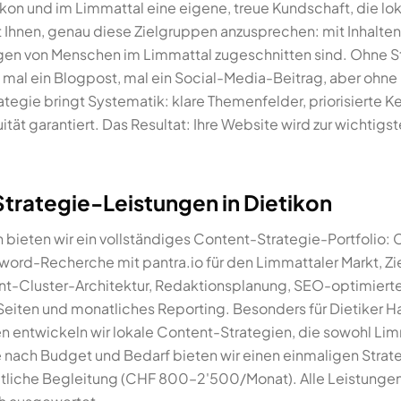
tikon und im Limmattal eine eigene, treue Kundschaft, die lo
t Ihnen, genau diese Zielgruppen anzusprechen: mit Inhalten,
en von Menschen im Limmattal zugeschnitten sind. Ohne St
– mal ein Blogpost, mal ein Social-Media-Beitrag, aber ohne
tegie bringt Systematik: klare Themenfelder, priorisierte 
tät garantiert. Das Resultat: Ihre Website wird zur wichtigst
trategie-Leistungen in Dietikon
 bieten wir ein vollständiges Content-Strategie-Portfolio:
ord-Recherche mit pantra.io für den Limmattaler Markt, Z
-Cluster-Architektur, Redaktionsplanung, SEO-optimierte
iten und monatliches Reporting. Besonders für Dietiker H
 entwickeln wir lokale Content-Strategien, die sowohl Limm
e nach Budget und Bedarf bieten wir einen einmaligen Str
tliche Begleitung (CHF 800–2'500/Monat). Alle Leistunge