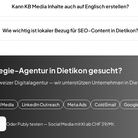
Kann KB Media Inhalte auch auf Englisch erstellen?
Wie wichtig ist lokaler Bezug für SEO-Content in Dietikon
egie-Agentur
in
Dietikon
gesucht?
weizer Digitalagentur — wir unterstützen Unternehmen in
Die
l Media
LinkedIn Outreach
Meta Ads
Cold Email
Googl
Oder Publy testen — Social Media mit KI ab CHF 39/Mt.