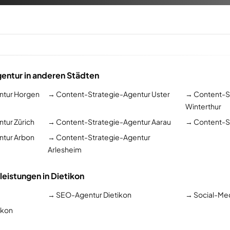
entur in anderen Städten
ntur Horgen
→
Content-Strategie-Agentur Uster
→
Content-S
Winterthur
tur Zürich
→
Content-Strategie-Agentur Aarau
→
Content-St
ntur Arbon
→
Content-Strategie-Agentur
Arlesheim
leistungen in Dietikon
→
SEO-Agentur Dietikon
→
Social-Med
ikon