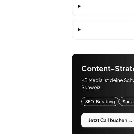
Content-Strat
KB Media ist deine Sch
Schweiz.
SEO-Beratung
Socia
Jetzt Call buchen →