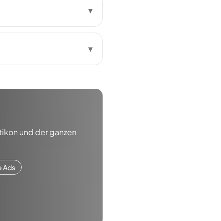
▾
?
▾
tikon
und der ganzen
e Ads