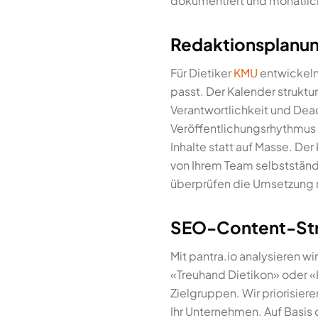
dokumentiert und monatlic
Redaktionsplanun
Für Dietiker
KMU
entwickeln 
passt. Der Kalender struktu
Verantwortlichkeit und Dead
Veröffentlichungsrhythmus v
Inhalte statt auf Masse. Der
von Ihrem Team selbstständi
überprüfen die Umsetzung 
SEO-Content-Stra
Mit pantra.io analysieren w
«Treuhand Dietikon» oder «
Zielgruppen. Wir priorisie
Ihr Unternehmen. Auf Basis 