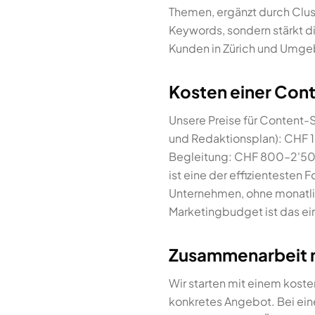
Themen, ergänzt durch Clust
Keywords, sondern stärkt d
Kunden in Zürich und Umgeb
Kosten einer Cont
Unsere Preise für Content
und Redaktionsplan): CHF 
Begleitung: CHF 800–2'500/
ist eine der effizientesten 
Unternehmen, ohne monatlic
Marketingbudget ist das ei
Zusammenarbeit m
Wir starten mit einem kost
konkretes Angebot. Bei ei