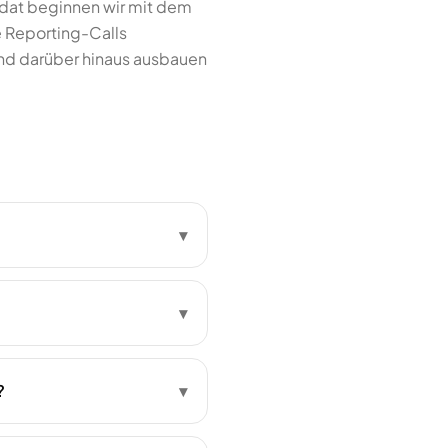
ndat beginnen wir mit dem
e Reporting-Calls
 und darüber hinaus ausbauen
▾
▾
?
▾