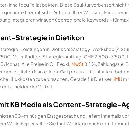
er-Inhalte zu Teilaspekten. Diese Struktur verbessert nicht n
ie gesamte thematische Autorität Ihrer Website. Für Unterne
ung integrieren wir auch überregionale Keywords – für ma
ent-Strategie in Dietikon
-Strategie-Leistungen in Dietikon: Strategy-Workshop (4 
1'500. Vollständiger Strategie-Auftrag: CHF 2'500–3'500.
Monat. Alle Preise in CHF exkl.
MwSt
8.1 %, Zahlungsziel 
Formen digitalen Marketings: Gut produzierte Inhalte arbeiten 
he Klickkosten zu verursachen. Gerade für Dietiker
KMU
mi
n entscheidender Vorteil.
it KB Media als Content-Strategie-Age
enlosen 30-minütigen Erstgespräch und liefern innerhalb vo
nem Workshop erhalten Sie fünf Werktage nach dem Termin