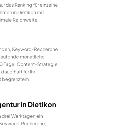
ur das Ranking für einzelne
hmen in Dietikon mit
ximale Reichweite.
Stunden, Keyword-Recherche
 Laufende monatliche
20 Tage. Content-Strategie
dauerhaft für Ihr
t begrenztem
ntur in Dietikon
n drei Werktagen ein
: Keyword-Recherche,