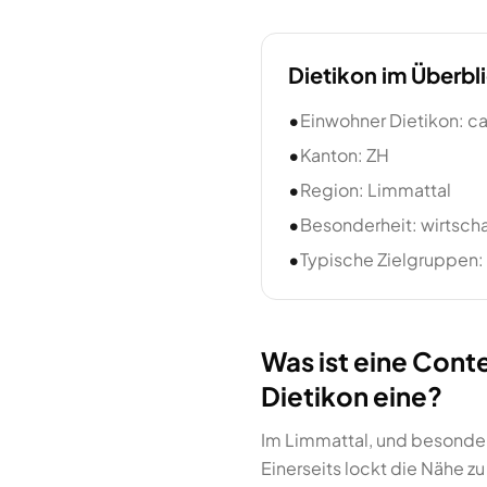
Dietikon
im Überbl
•
Einwohner Dietikon: c
•
Kanton: ZH
•
Region: Limmattal
•
Besonderheit: wirtsch
•
Typische Zielgruppen: 
Was ist eine Cont
Dietikon eine?
Im Limmattal, und besonder
Einerseits lockt die Nähe z