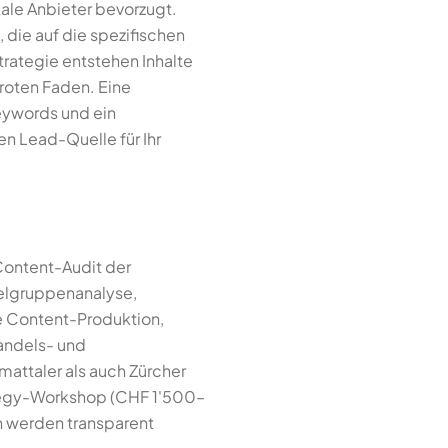
kale Anbieter bevorzugt.
 die auf die spezifischen
rategie entstehen Inhalte
 roten Faden. Eine
Keywords und ein
en Lead-Quelle für Ihr
 Content-Audit der
ielgruppenanalyse,
 Content-Produktion,
andels- und
attaler als auch Zürcher
ategy-Workshop (CHF 1'500–
n werden transparent