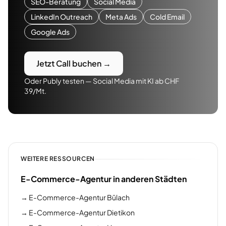
SEO-Beratung
Social Media
LinkedIn Outreach
Meta Ads
Cold Email
Google Ads
Jetzt Call buchen →
Oder Publy testen — Social Media mit KI ab CHF
39/Mt.
WEITERE RESSOURCEN
E-Commerce-Agentur in anderen Städten
→
E-Commerce-Agentur Bülach
→
E-Commerce-Agentur Dietikon