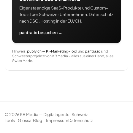
Eigenstaendige SaaS-Produkte und Custom-
Tools fuer Schweizer Unternehmen. Datenschutz
nach DSG, Hosting in der EU/CH.
pantra.io besuchen →
Hinweis:
publy.ch — KI-Marketing-Tool
und
pantra.io
sind
Schwesterprojekte von KB Media – alles aus einer Hand, alles
Swiss Made.
©
2026
KB Media — Digitalagentur Schweiz
Tools
Glossar
Blog
Impressum
Datenschutz