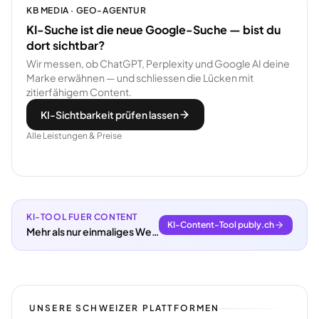
KB MEDIA · GEO-AGENTUR
KI-Suche ist die neue Google-Suche — bist du
dort sichtbar?
Wir messen, ob ChatGPT, Perplexity und Google AI deine
Marke erwähnen — und schliessen die Lücken mit
zitierfähigem Content.
KI-Sichtbarkeit prüfen lassen
Alle Leistungen & Preise
KI-TOOL FUER CONTENT
KI-Content-Tool publy.ch
Mehr als nur einmaliges Webdesign.
UNSERE SCHWEIZER PLATTFORMEN