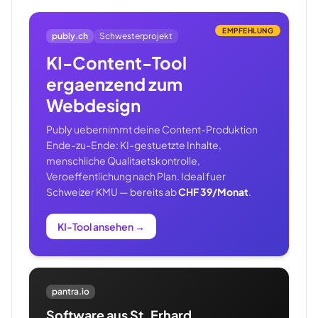
EMPFEHLUNG
publy.ch
Schwesterprojekt
KI-Content-Tool
ergaenzend zum
Webdesign
Publy uebernimmt deine Content-Produktion
Ende-zu-Ende: KI-gestuetzte Inhalte,
menschliche Qualitaetskontrolle,
Veroeffentlichung nach Plan. Ideal fuer
Schweizer KMU — bereits ab
CHF 39/Monat
.
KI-Tool ansehen
→
pantra.io
Software aus St. Erhard