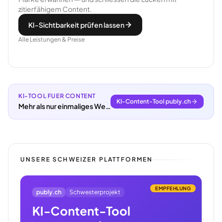
zitierfähigem Content.
KI-Sichtbarkeit prüfen lassen
Alle Leistungen & Preise
KI-TOOL FUER CONTENT
KI-Content-Tool publy.ch
Mehr als nur einmaliges Webdesign.
UNSERE SCHWEIZER PLATTFORMEN
EMPFEHLUNG
publy.ch
Schwesterprojekt
KI-Content-Tool