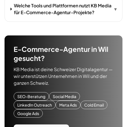
Welche Tools und Plattformen nutzt KB Media
▾
für E-Commerce-Agentur-Projekte?
E-Commerce-Agentur
in
Wil
gesucht?
KB Media ist deine Schweizer Digitalagentur —
wir unterstützen Unternehmen in
Wil
und der
ganzen Schweiz.
SEO-Beratung
Social Media
LinkedIn Outreach
Meta Ads
Cold Email
Google Ads