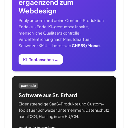
ergaenzend zum
Webdesign
Publy uebernimmt deine Content-Produktion
Ende-zu-Ende: KI-gestuetzte Inhalte,
menschliche Qualitaetskontrolle,
Veroeffentlichung nach Plan. Ideal fuer
Schweizer KMU — bereits ab
CHF 39/Monat
.
KI-Tool ansehen
→
pantra.io
Software aus St. Erhard
Eigenstaendige SaaS-Produkte und Custom-
Tools fuer Schweizer Unternehmen. Datenschutz
nach DSG, Hosting in der EU/CH.
pantra.io besuchen →