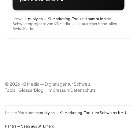
Hinweis:
publy.ch — KI-Marketing-Tool
und
pantra.io
sind
Schwesterprojekte von KB Media – alles aus einer Hand, alles
Swiss Made.
©
2026
KB Media — Digitalagentur Schweiz
Tools
Glossar
Blog
Impressum
Datenschutz
Unsere Plattformen:
publy.ch — KI-Marketing-Tool fuer Schweizer KMU
Pantra — SaaS aus St. Erhard