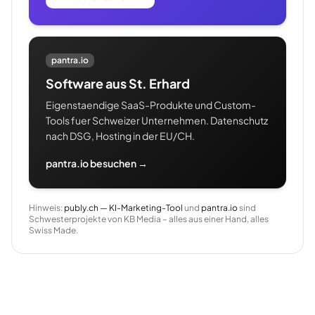
pantra.io
Software aus St. Erhard
Eigenstaendige SaaS-Produkte und Custom-
Tools fuer Schweizer Unternehmen. Datenschutz
nach DSG, Hosting in der EU/CH.
pantra.io besuchen →
Hinweis:
publy.ch — KI-Marketing-Tool
und
pantra.io
sind
Schwesterprojekte von KB Media – alles aus einer Hand, alles
Swiss Made.