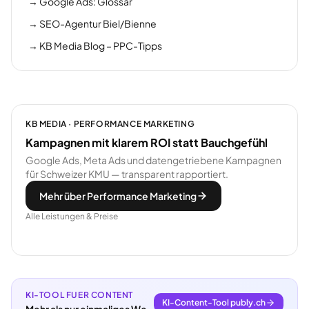
→
Google Ads: Glossar
→
SEO-Agentur Biel/Bienne
→
KB Media Blog – PPC-Tipps
KB MEDIA · PERFORMANCE MARKETING
Kampagnen mit klarem ROI statt Bauchgefühl
Google Ads, Meta Ads und datengetriebene Kampagnen
für Schweizer KMU — transparent rapportiert.
Mehr über Performance Marketing
Alle Leistungen & Preise
KI-TOOL FUER CONTENT
KI-Content-Tool publy.ch