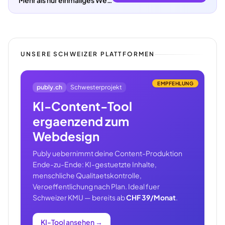
Mehr als nur einmaliges Webdesign.
UNSERE SCHWEIZER PLATTFORMEN
EMPFEHLUNG
publy.ch
Schwesterprojekt
KI-Content-Tool
ergaenzend zum
Webdesign
Publy uebernimmt deine Content-Produktion
Ende-zu-Ende: KI-gestuetzte Inhalte,
menschliche Qualitaetskontrolle,
Veroeffentlichung nach Plan. Ideal fuer
Schweizer KMU — bereits ab
CHF 39/Monat
.
KI-Tool ansehen
→