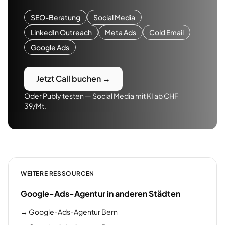
SEO-Beratung
Social Media
LinkedIn Outreach
Meta Ads
Cold Email
Google Ads
Jetzt Call buchen →
Oder Publy testen — Social Media mit KI ab CHF
39/Mt.
WEITERE RESSOURCEN
Google-Ads-Agentur in anderen Städten
→
Google-Ads-Agentur Bern