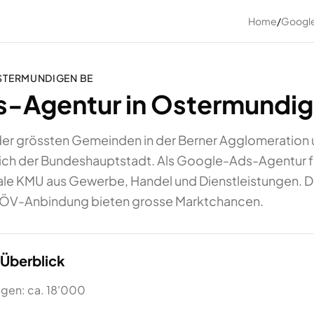
Home
/
Googl
STERMUNDIGEN
BE
-Agentur in Ostermundig
der grössten Gemeinden in der Berner Agglomeration u
lich der Bundeshauptstadt. Als Google-Ads-Agentur 
ale KMU aus Gewerbe, Handel und Dienstleistungen. D
 ÖV-Anbindung bieten grosse Marktchancen.
Überblick
gen: ca. 18'000