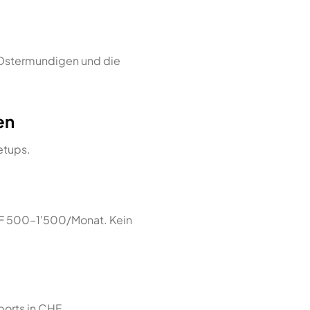
 Ostermundigen und die
en
tups.
 500–1'500/Monat. Kein
orts in CHF.