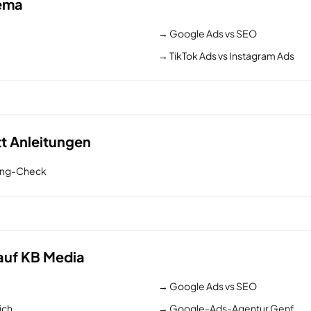
hema
→
Google Ads vs SEO
→
TikTok Ads vs Instagram Ads
tt Anleitungen
xing-Check
auf KB Media
→
Google Ads vs SEO
ich
→
Google-Ads-Agentur Genf