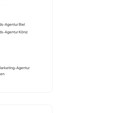
s-Agentur Biel
s-Agentur Köniz
arketing-Agentur
gen