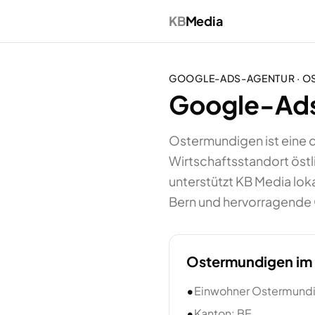
KB
Media
GOOGLE-ADS-AGENTUR
·
O
Google-Ads
Ostermundigen ist eine 
Wirtschaftsstandort öst
unterstützt KB Media lok
Bern und hervorragende
Ostermundigen
im 
•
Einwohner Ostermundi
•
Kanton: BE