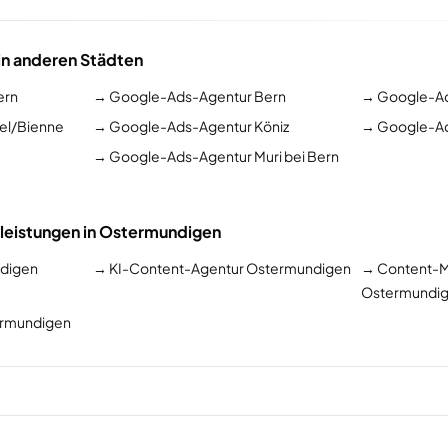
n anderen Städten
ern
→
Google-Ads-Agentur Bern
→
Google-Ad
el/Bienne
→
Google-Ads-Agentur Köniz
→
Google-Ad
→
Google-Ads-Agentur Muri bei Bern
tleistungen in Ostermundigen
digen
→
KI-Content-Agentur Ostermundigen
→
Content-M
Ostermundi
ermundigen