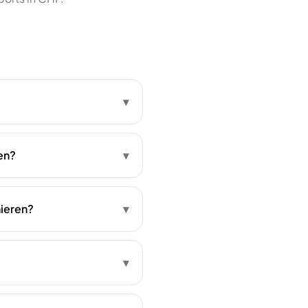
▾
en?
▾
ieren?
▾
▾