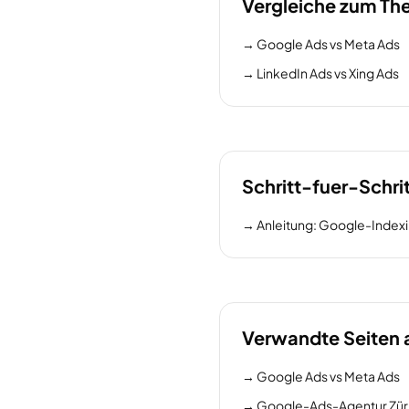
Vergleiche zum T
→
Google Ads vs Meta Ads
→
LinkedIn Ads vs Xing Ads
Schritt-fuer-Schri
→
Anleitung: Google-Inde
Verwandte Seiten 
→
Google Ads vs Meta Ads
→
Google-Ads-Agentur Zür