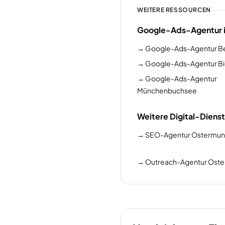
WEITERE RESSOURCEN
Google-Ads-Agentur i
→
Google-Ads-Agentur B
→
Google-Ads-Agentur Bi
→
Google-Ads-Agentur
Münchenbuchsee
Weitere Digital-Diens
→
SEO-Agentur Ostermun
→
Outreach-Agentur Ost