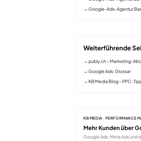
→
Google-Ads-Agentur Bas
Weiterführende Se
→
publy.ch – Marketing-Abo
→
Google Ads: Glossar
→
KB Media Blog – PPC-Tip
KB MEDIA · PERFORMANCE 
Mehr Kunden über G
Google Ads, Meta Ads und 