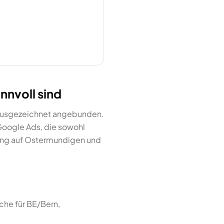
nvoll sind
n ausgezeichnet angebunden.
Google Ads, die sowohl
ting auf Ostermundigen und
he für BE/Bern,