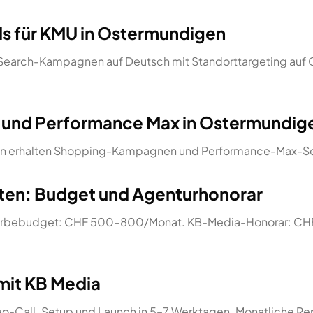
s für KMU in Ostermundigen
n Search-Kampagnen auf Deutsch mit Standorttargeting auf
 und Performance Max in Ostermundig
erhalten Shopping-Kampagnen und Performance-Max-Se
en: Budget und Agenturhonorar
erbebudget: CHF 500–800/Monat. KB-Media-Honorar: CHF
mit KB Media
-Call. Setup und Launch in 5–7 Werktagen. Monatliche Rep