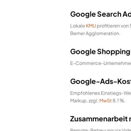
Google Search Ad
Lokale
KMU
profitieren vo
Berner Agglomeration.
Google Shopping
E-Commerce-Unternehmen 
Google-Ads-Kost
Empfohlenes Einstiegs-W
Markup, zzgl.
MwSt
8.1 %.
Zusammenarbeit 
Remote-Betreuung via Video