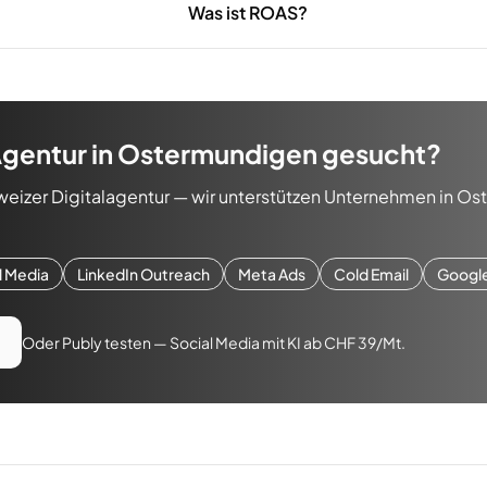
Was ist ROAS?
gentur
in
Ostermundigen
gesucht?
weizer Digitalagentur — wir unterstützen Unternehmen in
Ost
l Media
LinkedIn Outreach
Meta Ads
Cold Email
Googl
Oder Publy testen — Social Media mit KI ab CHF 39/Mt.