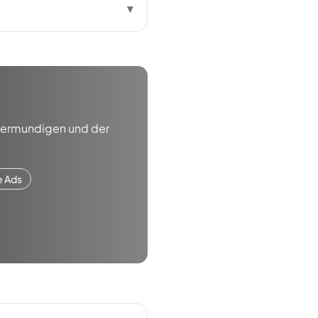
▾
ermundigen
und der
e Ads