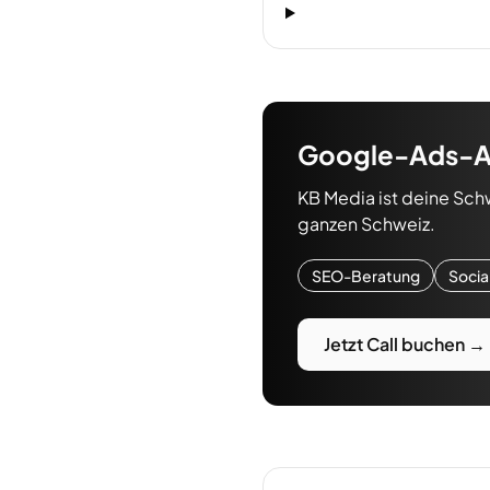
Google-Ads-A
KB Media ist deine Sch
ganzen Schweiz.
SEO-Beratung
Socia
Jetzt Call buchen →