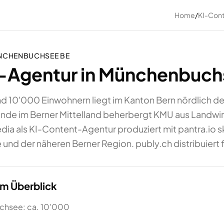
Home
/
KI-Con
NCHENBUCHSEE
BE
-Agentur in Münchenbuch
 10'000 Einwohnern liegt im Kanton Bern nördlich d
nde im Berner Mittelland beherbergt KMU aus Landwi
a als KI-Content-Agentur produziert mit pantra.io ska
d der näheren Berner Region. publy.ch distribuiert f
im Überblick
chsee: ca. 10'000