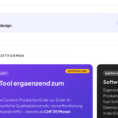
design.
LATTFORMEN
EMPFEHLUNG
ojekt
pantra.i
Softwa
Tool ergaenzend zum
Eigenst
Produkt
e Content-Produktion Ende-zu-Ende: KI-
fuer Sc
nschliche Qualitaetskontrolle, Veroeffentlichung
Datensc
Schweizer KMU — bereits ab
CHF 39/Monat
.
in der E