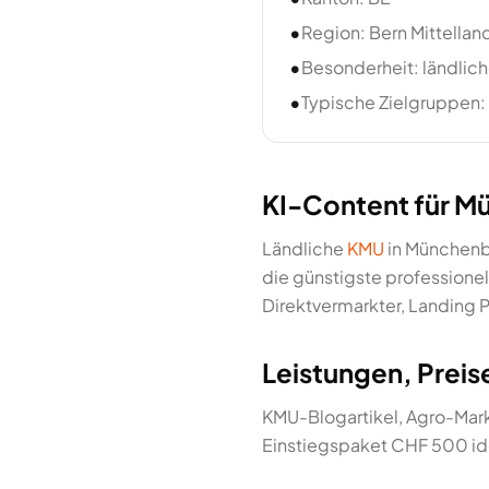
•
Region: Bern Mittellan
•
Besonderheit: ländlic
•
Typische Zielgruppen:
KI-Content für M
Ländliche
KMU
in Münchenb
die günstigste professione
Direktvermarkter, Landing P
Leistungen, Prei
KMU-Blogartikel, Agro-Mar
Einstiegspaket CHF 500 ide