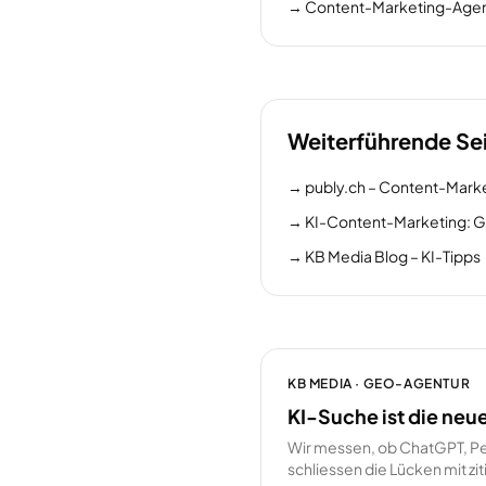
→
Content-Marketing-Agent
Weiterführende Se
→
publy.ch – Content-Mark
→
KI-Content-Marketing: G
→
KB Media Blog – KI-Tipps
KB MEDIA · GEO-AGENTUR
KI-Suche ist die neu
Wir messen, ob ChatGPT, Pe
schliessen die Lücken mit z