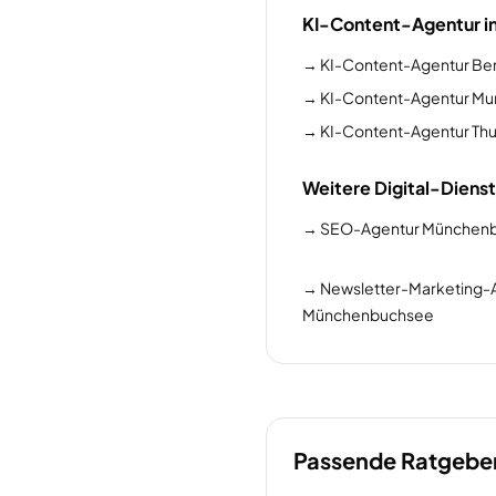
KI-Content-Agentur i
→
KI-Content-Agentur Be
→
KI-Content-Agentur Mur
→
KI-Content-Agentur Th
Weitere Digital-Diens
→
SEO-Agentur München
→
Newsletter-Marketing-
Münchenbuchsee
Passende Ratgebe