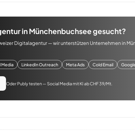
gentur
in
Münchenbuchsee
gesucht?
weizer Digitalagentur — wir unterstützen Unternehmen in
Mü
l Media
LinkedIn Outreach
Meta Ads
Cold Email
Googl
Oder Publy testen — Social Media mit KI ab CHF 39/Mt.