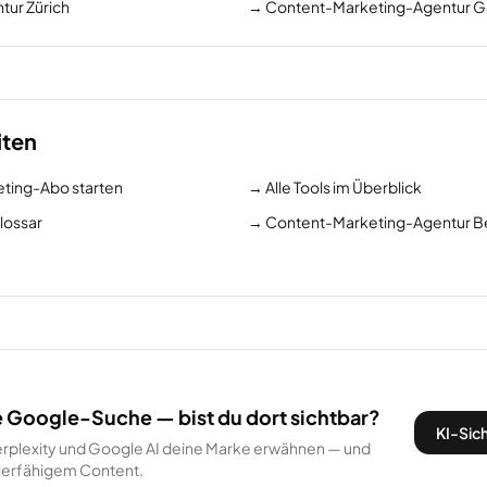
ur Zürich
→
Content-Marketing-Agentur G
iten
eting-Abo starten
→
Alle Tools im Überblick
lossar
→
Content-Marketing-Agentur B
e Google-Suche — bist du dort sichtbar?
KI-Sich
rplexity und Google AI deine Marke erwähnen — und
itierfähigem Content.