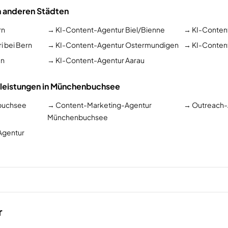
n anderen Städten
rn
→
KI-Content-Agentur Biel/Bienne
→
KI-Conten
i bei Bern
→
KI-Content-Agentur Ostermundigen
→
KI-Content
un
→
KI-Content-Agentur Aarau
tleistungen in Münchenbuchsee
buchsee
→
Content-Marketing-Agentur
→
Outreach-
Münchenbuchsee
Agentur
r