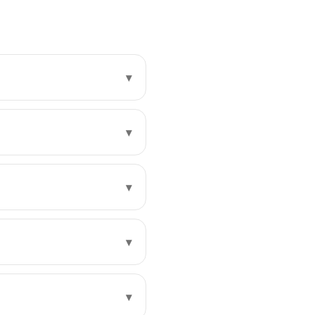
▾
▾
▾
▾
▾