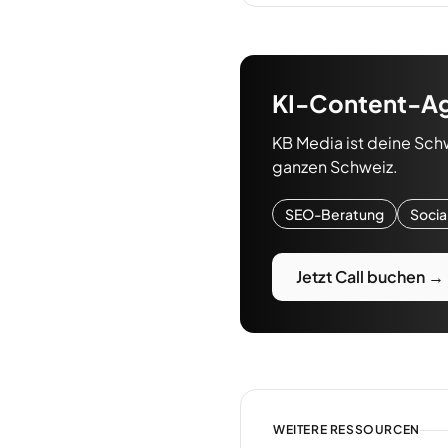
KI-Content-A
KB Media ist deine Sch
ganzen Schweiz.
SEO-Beratung
Socia
Jetzt Call buchen →
WEITERE RESSOURCEN