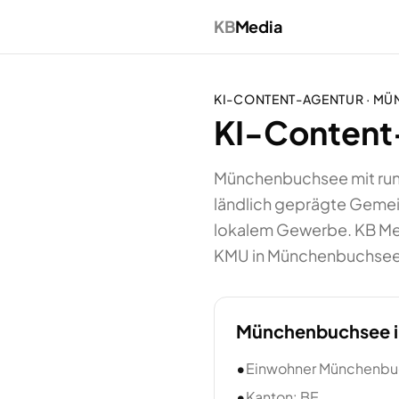
KB
Media
KI-CONTENT-AGENTUR
·
MÜ
KI-Content
Münchenbuchsee mit rund
ländlich geprägte Gemei
lokalem Gewerbe. KB Medi
KMU in Münchenbuchsee un
Münchenbuchsee
•
Einwohner Münchenbu
•
Kanton: BE