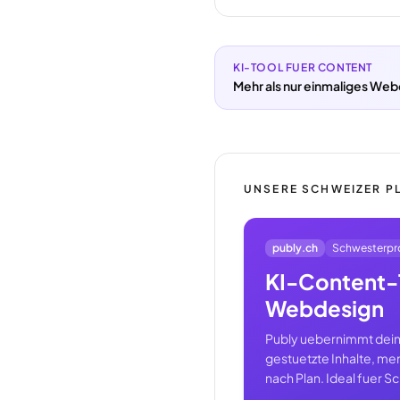
KI-TOOL FUER CONTENT
Mehr als nur einmaliges Web
UNSERE SCHWEIZER P
publy.ch
Schwesterpr
KI-Content-
Webdesign
Publy uebernimmt dein
gestuetzte Inhalte, me
nach Plan. Ideal fuer 