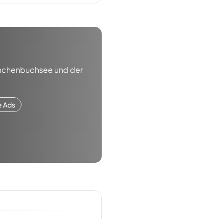
nchenbuchsee
und der
e Ads