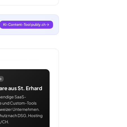
KI-Content-Tool publy.ch
o
re aus St. Erhard
aendige SaaS-
e und Custom-Tools
hweizer Unternehmen.
hutz nach DSG, Hosting
U/CH.