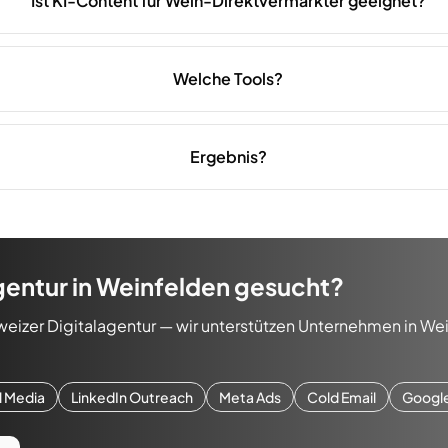
Ist KI-Content für Wein-Direktvermarkter geeignet?
Welche Tools?
Ergebnis?
gentur
in
Weinfelden
gesucht?
weizer Digitalagentur — wir unterstützen Unternehmen in
Wei
l Media
LinkedIn Outreach
Meta Ads
Cold Email
Googl