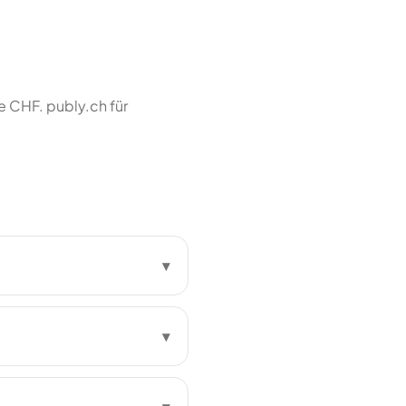
 CHF. publy.ch für
▾
▾