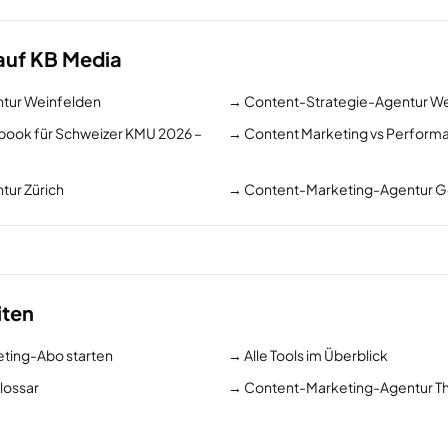
auf KB Media
tur Weinfelden
→
Content-Strategie-Agentur W
ook für Schweizer KMU 2026 –
→
Content Marketing vs Perform
ur Zürich
→
Content-Marketing-Agentur G
iten
eting-Abo starten
→
Alle Tools im Überblick
lossar
→
Content-Marketing-Agentur T