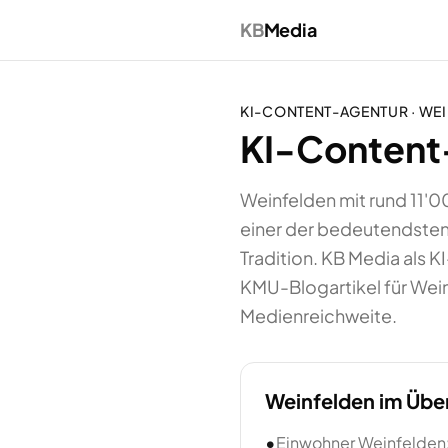
KB
Media
KI-CONTENT-AGENTUR
·
WEI
KI-Content-
Weinfelden mit rund 11'0
einer der bedeutendsten
Tradition. KB Media als
KMU-Blogartikel für Wei
Medienreichweite.
Weinfelden
im Über
•
Einwohner Weinfelden: