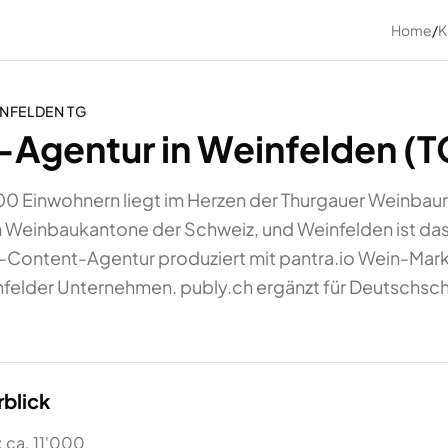
Home
/
K
NFELDEN
TG
Agentur in Weinfelden (T
00 Einwohnern liegt im Herzen der Thurgauer Weinbaur
 Weinbaukantone der Schweiz, und Weinfelden ist das
 KI-Content-Agentur produziert mit pantra.io Wein-Ma
nfelder Unternehmen. publy.ch ergänzt für Deutschsc
blick
 ca. 11'000