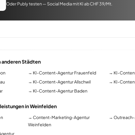
Oder Publy testen — Social Media mit KI ab CHF 39/Mt.
n anderen Städten
bon
→
KI-Content-Agentur Frauenfeld
→
KI-Conten
rau
→
KI-Content-Agentur Allschwil
→
KI-Conten
ar
→
KI-Content-Agentur Baden
leistungen in Weinfelden
en
→
Content-Marketing-Agentur
→
Outreach-
Weinfelden
Agentur