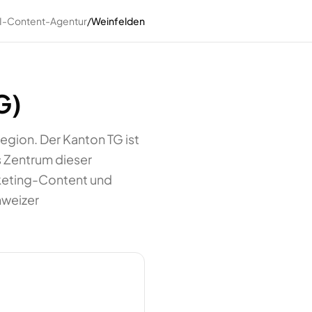
I-Content-Agentur
/
Weinfelden
G)
egion. Der Kanton TG ist
 Zentrum dieser
rketing-Content und
hweizer