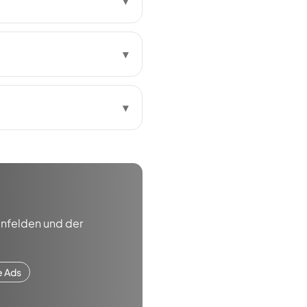
▾
▾
▾
nfelden
und der
e Ads