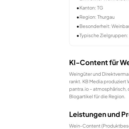
•
Kanton: TG
•
Region: Thurgau
•
Besonderheit: Weinbau
•
Typische Zielgruppen:
KI-Content für We
Weingüter und Direktvermar
rankt. KB Media produziert
pantra.io – atmosphärisch,
Blogartikel für die Region.
Leistungen und Pr
Wein-Content (Produktbesch