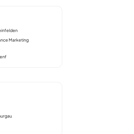
einfelden
ance Marketing
enf
hurgau