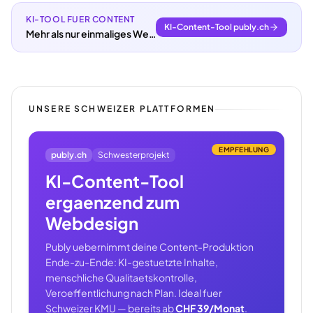
KI-TOOL FUER CONTENT
KI-Content-Tool publy.ch
Mehr als nur einmaliges Webdesign.
UNSERE SCHWEIZER PLATTFORMEN
EMPFEHLUNG
publy.ch
Schwesterprojekt
KI-Content-Tool
ergaenzend zum
Webdesign
Publy uebernimmt deine Content-Produktion
Ende-zu-Ende: KI-gestuetzte Inhalte,
menschliche Qualitaetskontrolle,
Veroeffentlichung nach Plan. Ideal fuer
Schweizer KMU — bereits ab
CHF 39/Monat
.