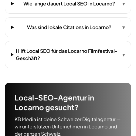
Wie lange dauert Local SEO in Locarno?
▾
Was sind lokale Citations in Locarno?
▾
Hilft Local SEO für das Locarno Filmfestival-
▾
Geschäft?
Local-SEO-Agentur
in
Locarno
gesucht?
KB Media ist deine Schweizer Digitalagentur —
wir unterstützen Unternehmen in
Locarno
und
der ganzen Schweiz.