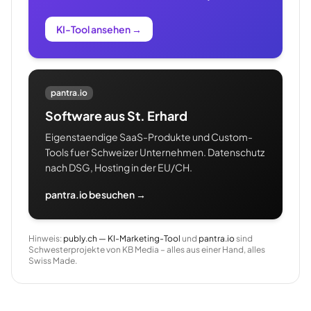
KI-Tool ansehen
→
pantra.io
Software aus St. Erhard
Eigenstaendige SaaS-Produkte und Custom-
Tools fuer Schweizer Unternehmen. Datenschutz
nach DSG, Hosting in der EU/CH.
pantra.io besuchen →
Hinweis:
publy.ch — KI-Marketing-Tool
und
pantra.io
sind
Schwesterprojekte von KB Media – alles aus einer Hand, alles
Swiss Made.