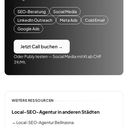
SEO-Beratung
Social Media
LinkedIn Outreach
Meta Ads
Cold Email
Google Ads
Jetzt Call buchen →
Oder Publy testen — Social Media mit KI ab CHF
39/Mt.
WEITERE RESSOURCEN
Local-SEO-Agentur in anderen Städten
→
Local-SEO-Agentur Bellinzona