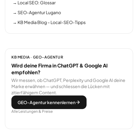
→
Local SEO: Glossar
→
SEO-Agentur Lugano
→
KB Media Blog – Local-SEO-Tipps
KB MEDIA · GEO-AGENTUR
Wird deine Firma in ChatGPT & Google AI
empfohlen?
Wir messen, ob ChatGPT, Perplexity und Google AI deine
Marke erwähnen — und schliessen die Lücken mit
zitierfähigem Content.
GEO-Agentur kennenlernen
Alle Leistungen & Preise