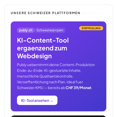
UNSERE SCHWEIZER PLATTFORMEN
EMPFEHLUNG
publy.ch
Schwesterprojekt
KI-Content-Tool
ergaenzend zum
Webdesign
Publy uebernimmt deine Content-Produktion
Ende-zu-Ende: KI-gestuetzte Inhalte,
menschliche Qualitaetskontrolle,
Veroeffentlichung nach Plan. Ideal fuer
Schweizer KMU — bereits ab
CHF 39/Monat
.
KI-Tool ansehen
→