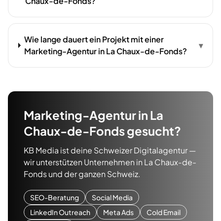
Chaux-de-Fonds?
Wie lange dauert ein Projekt mit einer
▾
Marketing-Agentur in La Chaux-de-Fonds?
Marketing-Agentur
in
La
Chaux-de-Fonds
gesucht?
KB Media ist deine Schweizer Digitalagentur —
wir unterstützen Unternehmen in
La Chaux-de-
Fonds
und der ganzen Schweiz.
SEO-Beratung
Social Media
LinkedIn Outreach
Meta Ads
Cold Email