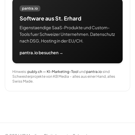
pantra.io
Software aus St. Erhard
Eigenstaendige SaaS-Produkte und Custom-
Tools fuer Schweizer Unternehmen. Datenschutz
nach DSG, Hosting in der EU/CH.
pantra.io besuchen →
Hinweis:
publy.ch — KI-Marketing-Tool
und
pantra.io
sind
Schwesterprojekte von KB Media – alles aus einer Hand, alles
Swiss Made.