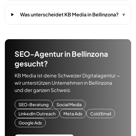
Was unterscheidet KB Media in Bellinzona?
▾
SEO-Agentur
in
Bellinzona
gesucht?
KB Media ist deine Schweizer Digitalagentur —
wir unterstützen Unternehmen in
Bellinzona
und der ganzen Schweiz.
SEO-Beratung
Social Media
LinkedIn Outreach
Meta Ads
Cold Email
Google Ads