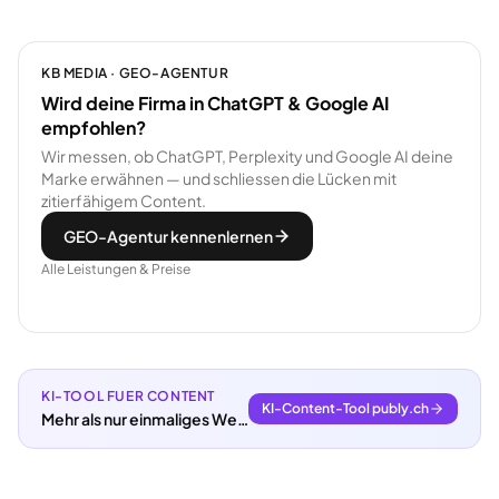
KB MEDIA · GEO-AGENTUR
Wird deine Firma in ChatGPT & Google AI
empfohlen?
Wir messen, ob ChatGPT, Perplexity und Google AI deine
Marke erwähnen — und schliessen die Lücken mit
zitierfähigem Content.
GEO-Agentur kennenlernen
Alle Leistungen & Preise
KI-TOOL FUER CONTENT
KI-Content-Tool publy.ch
Mehr als nur einmaliges Webdesign.