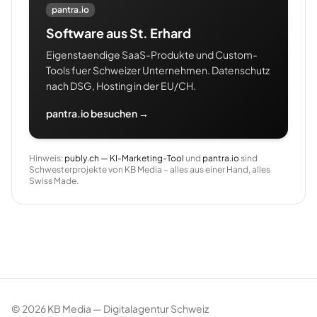
pantra.io
Software aus St. Erhard
Eigenstaendige SaaS-Produkte und Custom-
Tools fuer Schweizer Unternehmen. Datenschutz
nach DSG, Hosting in der EU/CH.
pantra.io besuchen →
Hinweis:
publy.ch — KI-Marketing-Tool
und
pantra.io
sind
Schwesterprojekte von KB Media – alles aus einer Hand, alles
Swiss Made.
©
2026
KB Media — Digitalagentur Schweiz