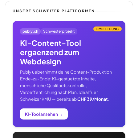
UNSERE SCHWEIZER PLATTFORMEN
EMPFEHLUNG
publy.ch
Schwesterprojekt
KI-Content-Tool
ergaenzend zum
Webdesign
Publy uebernimmt deine Content-Produktion
Ende-zu-Ende: KI-gestuetzte Inhalte,
menschliche Qualitaetskontrolle,
Veroeffentlichung nach Plan. Ideal fuer
Schweizer KMU — bereits ab
CHF 39/Monat
.
KI-Tool ansehen
→