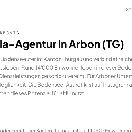
Hom
RBON
TG
a-Agentur in Arbon (TG)
m Bodenseeufer im Kanton Thurgau und verbindet reic
tsleben. Rund 14'000 Einwohner leben in dieser Bod
 Dienstleistungen geschickt vereint. Für Arboner Unte
Möglichkeit: Die Bodensee-Ästhetik ist auf Instagram a
man dieses Potenzial für KMU nutzt.
 Bodenseeufer im Kanton Thurgau mit ca. 14'000 Einwohnern