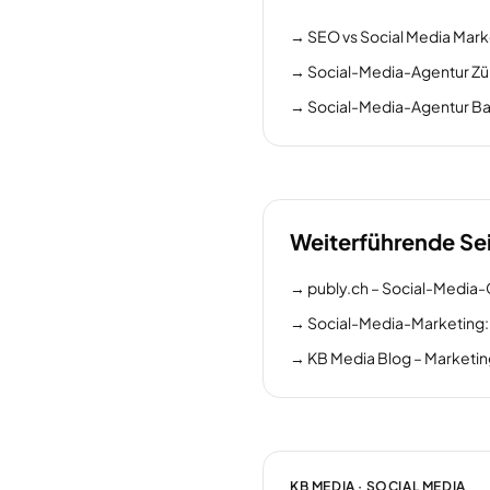
→
SEO vs Social Media Mark
→
Social-Media-Agentur Zü
→
Social-Media-Agentur Ba
Weiterführende Se
→
publy.ch – Social-Media
→
Social-Media-Marketing:
→
KB Media Blog – Marketi
KB MEDIA · SOCIAL MEDIA