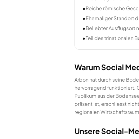
•
Reiche römische Geschi
•
Ehemaliger Standort d
•
Beliebter Ausflugsort 
•
Teil des trinationale
Warum Social Medi
Arbon hat durch seine Boden
hervorragend funktioniert. 
Publikum aus der Bodenseer
präsent ist, erschliesst ni
regionalen Wirtschaftsraum
Unsere Social-Me