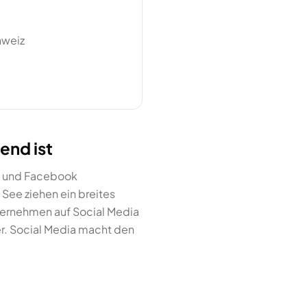
hweiz
end ist
am und Facebook
 See ziehen ein breites
ternehmen auf Social Media
er. Social Media macht den