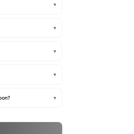
▾
▾
▾
▾
rbon?
▾