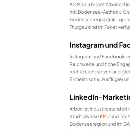
KB Media bietet Arboner U
mit Bodensee-Ästhetik, Co
Bodenseeregion (inkl. gren
Thurgau sind im Paket verfü
Instagram und Fa
Instagram und Facebook si
Reichweite und hohe Engage
rechte Licht setzen und gle
Einheimische, Ausflügler un
LinkedIn-Marketin
Arbon ist Industriestandor
Stadt diverse
KMU
und Tech
Bodenseeregion und im DACH