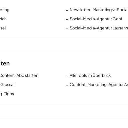
eting
→
Newsletter-Marketing vs Soci
rich
→
Social-Media-Agentur Genf
sel
→
Social-Media-Agentur Lausan
iten
-Content-Abo starten
→
Alle Tools im Überblick
 Glossar
→
Content-Marketing-Agentur A
ng-Tipps