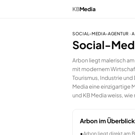
KB
Media
SOCIAL-MEDIA-AGENTUR
·
A
Social-Medi
Arbon liegt malerisch a
mit modernem Wirtschaf
Tourismus, Industrie und
Media eine einzigartige 
und KB Media weiss, wie 
Arbon
im Überblick
•
Arbon liegt direkt am