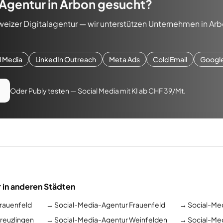
Agentur
in
Arbon
gesucht?
weizer Digitalagentur — wir unterstützen Unternehmen in
Arb
l Media
LinkedIn Outreach
Meta Ads
Cold Email
Googl
Oder Publy testen — Social Media mit KI ab CHF 39/Mt.
 in anderen Städten
rauenfeld
→
Social-Media-Agentur Frauenfeld
→
Social-Med
reuzlingen
→
Social-Media-Agentur Weinfelden
→
Social-Me