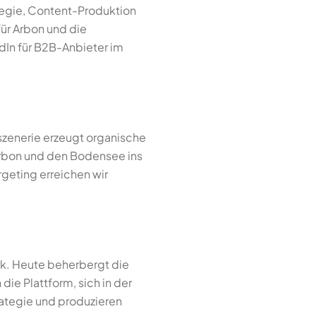
egie, Content-Produktion
ür Arbon und die
dIn für B2B-Anbieter im
zenerie erzeugt organische
Arbon und den Bodensee ins
rgeting erreichen wir
rk. Heute beherbergt die
e Plattform, sich in der
ategie und produzieren