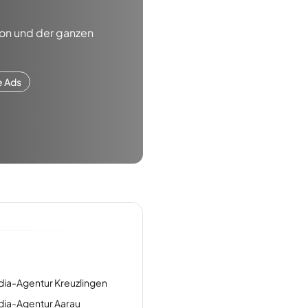
on
und der ganzen
e Ads
ia-Agentur Kreuzlingen
dia-Agentur Aarau