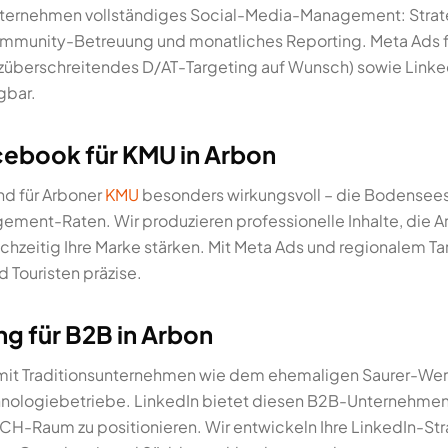
nternehmen vollständiges Social-Media-Management: Strat
mmunity-Betreuung und monatliches Reporting. Meta Ads f
züberschreitendes D/AT-Targeting auf Wunsch) sowie Linke
gbar.
cebook für KMU in Arbon
nd für Arboner
KMU
besonders wirkungsvoll – die Bodensees
ment-Raten. Wir produzieren professionelle Inhalte, die 
ichzeitig Ihre Marke stärken. Mit Meta Ads und regionalem Ta
d Touristen präzise.
g für B2B in Arbon
t mit Traditionsunternehmen wie dem ehemaligen Saurer-We
nologiebetriebe. LinkedIn bietet diesen B2B-Unternehmen di
-Raum zu positionieren. Wir entwickeln Ihre LinkedIn-Str