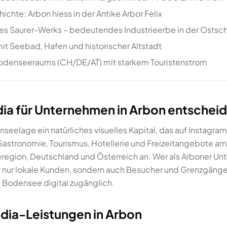
chte: Arbon hiess in der Antike Arbor Felix
es Saurer-Werks – bedeutendes Industrieerbe in der Ostsc
mit Seebad, Hafen und historischer Altstadt
n Bodenseeraums (CH/DE/AT) mit starkem Touristenstrom
a für Unternehmen in Arbon entscheid
seelage ein natürliches visuelles Kapital, das auf Instagr
Gastronomie, Tourismus, Hotellerie und Freizeitangebote am
egion, Deutschland und Österreich an. Wer als Arboner Un
cht nur lokale Kunden, sondern auch Besucher und Grenzgäng
 Bodensee digital zugänglich.
dia-Leistungen in Arbon