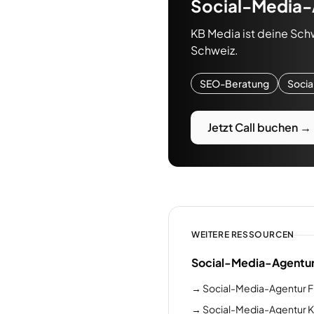
Social-Media-
KB Media ist deine Sch
Schweiz.
SEO-Beratung
Socia
Jetzt Call buchen →
WEITERE RESSOURCEN
Social-Media-Agentur
→
Social-Media-Agentur F
→
Social-Media-Agentur K