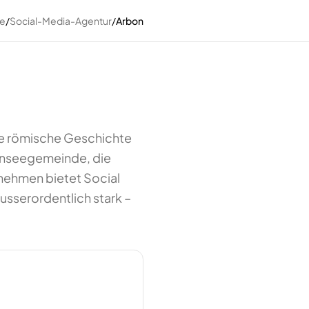
e
/
Social-Media-Agentur
/
Arbon
he römische Geschichte
enseegemeinde, die
rnehmen bietet Social
usserordentlich stark –