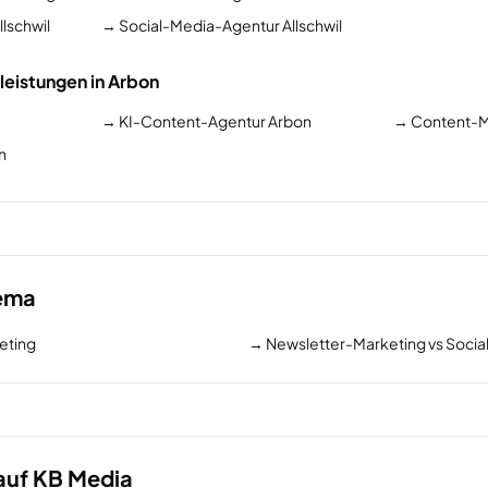
lschwil
→
Social-Media-Agentur Allschwil
leistungen in Arbon
→
KI-Content-Agentur Arbon
→
Content-M
n
hema
eting
→
Newsletter-Marketing vs Soci
auf KB Media