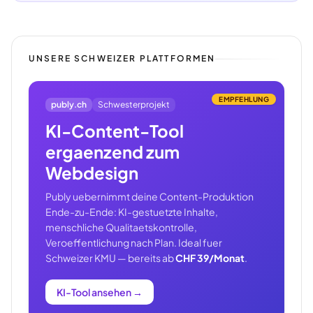
UNSERE SCHWEIZER PLATTFORMEN
EMPFEHLUNG
publy.ch
Schwesterprojekt
KI-Content-Tool
ergaenzend zum
Webdesign
Publy uebernimmt deine Content-Produktion
Ende-zu-Ende: KI-gestuetzte Inhalte,
menschliche Qualitaetskontrolle,
Veroeffentlichung nach Plan. Ideal fuer
Schweizer KMU — bereits ab
CHF 39/Monat
.
KI-Tool ansehen
→