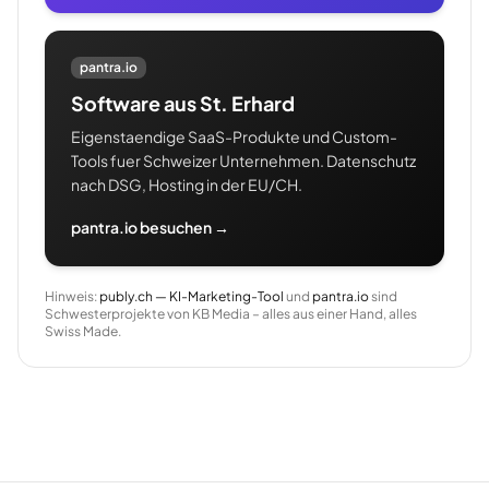
pantra.io
Software aus St. Erhard
Eigenstaendige SaaS-Produkte und Custom-
Tools fuer Schweizer Unternehmen. Datenschutz
nach DSG, Hosting in der EU/CH.
pantra.io besuchen →
Hinweis:
publy.ch — KI-Marketing-Tool
und
pantra.io
sind
Schwesterprojekte von KB Media – alles aus einer Hand, alles
Swiss Made.