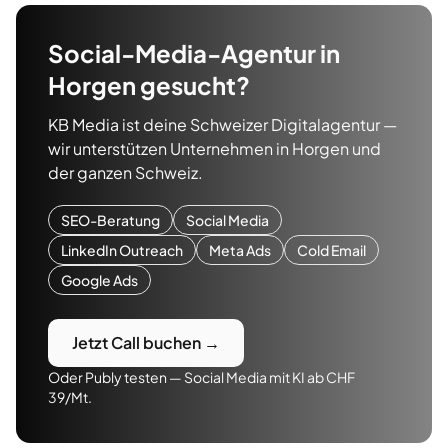
Social-Media-Agentur
in
Horgen
gesucht?
KB Media ist deine Schweizer Digitalagentur —
wir unterstützen Unternehmen in
Horgen
und
der ganzen Schweiz.
SEO-Beratung
Social Media
LinkedIn Outreach
Meta Ads
Cold Email
Google Ads
Jetzt Call buchen →
Oder Publy testen — Social Media mit KI ab CHF
39/Mt.