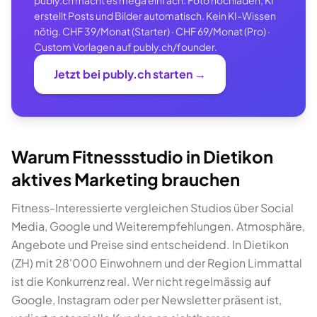
publy.ch macht es mega einfach: Foto hochladen, KI
erstellt Posts und Bilder automatisch. Kein KI-Wissen
nötig. CHF 39/Monat (Starter) · CHF 69/Monat (Pro) ·
Custom Vorlagen auf publy.ch/founder.
Jetzt bei publy.ch starten →
Warum Fitnessstudio in Dietikon
aktives Marketing brauchen
Fitness-Interessierte vergleichen Studios über Social
Media, Google und Weiterempfehlungen. Atmosphäre,
Angebote und Preise sind entscheidend. In Dietikon
(ZH) mit 28'000 Einwohnern und der Region Limmattal
ist die Konkurrenz real. Wer nicht regelmässig auf
Google, Instagram oder per Newsletter präsent ist,