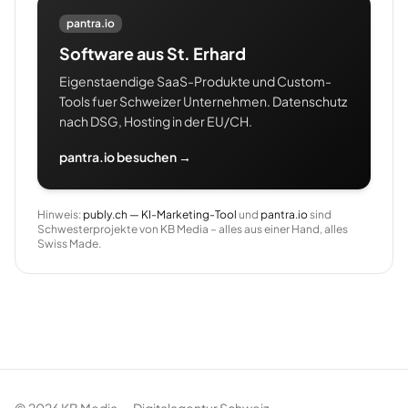
pantra.io
Software aus St. Erhard
Eigenstaendige SaaS-Produkte und Custom-
Tools fuer Schweizer Unternehmen. Datenschutz
nach DSG, Hosting in der EU/CH.
pantra.io besuchen →
Hinweis:
publy.ch — KI-Marketing-Tool
und
pantra.io
sind
Schwesterprojekte von KB Media – alles aus einer Hand, alles
Swiss Made.