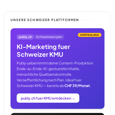
UNSERE SCHWEIZER PLATTFORMEN
EMPFEHLUNG
publy.ch
Schwesterprojekt
KI-Marketing fuer
Schweizer KMU
Publy uebernimmt deine Content-Produktion
Ende-zu-Ende: KI-gestuetzte Inhalte,
menschliche Qualitaetskontrolle,
Veroeffentlichung nach Plan. Ideal fuer
Schweizer KMU — bereits ab
CHF 39/Monat
.
publy.ch fuer KMU entdecken
→