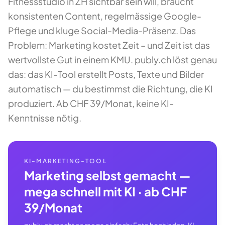
Fitnessstudio in ZH sichtbar sein will, braucht
konsistenten Content, regelmässige Google-
Pflege und kluge Social-Media-Präsenz. Das
Problem: Marketing kostet Zeit – und Zeit ist das
wertvollste Gut in einem KMU. publy.ch löst genau
das: das KI-Tool erstellt Posts, Texte und Bilder
automatisch — du bestimmst die Richtung, die KI
produziert. Ab CHF 39/Monat, keine KI-
Kenntnisse nötig.
KI-MARKETING-TOOL
Marketing selbst gemacht —
mega schnell mit KI · ab CHF
39/Monat