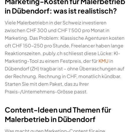
Marketing-Kosten für Malerbetrieb
in Dübendorf: was ist realistisch?
Viele Malerbetriebn in der Schweiz investieren
zwischen CHF 300 und CHF 1'500 pro Monat in
Marketing. Das Problem: Klassische Agenturen kosten
oft CHF 150–250 pro Stunde, Freelancer haben lange
Reaktionszeiten. publy.ch schliesst diese Lücke: KI-
Marketing-Tool zu einem Festpreis, der für
KMU
in
Dübendorf (ZH) tragbar ist – ohne Überraschungen auf
der Rechnung. Rechnung in CHF, monatlich kündbar.
Starten Sie mit dem Paket, das zu Ihrer
Praxis-/Unternehmens-Grösse passt.
Content-Ideen und Themen für
Malerbetrieb in Dübendorf
Was macht guten Marketing-Content für eine