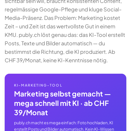
sichtbar sein will, braucht konsistenten Content,
regelmässige Google-Pflege und kluge Social-
Media-Präsenz. Das Problem: Marketing kostet
Zeit – und Zeit ist das wertvollste Gut in einem
KMU. publy.ch löst genau das: das KI-Tool erstellt
Posts, Texte und Bilder automatisch — du
bestimmst die Richtung, die KI produziert. Ab
CHF 39/Monat, keine KI-Kenntnisse nötig.
KI-MARKETING-TOOL
Marketing selbst gemacht —
mega schnell mit KI · ab CHF
39/Monat
publy.ch macht es mega einfach: Foto hochladen, KI
erstellt Posts und Bilder automatisch. Kein KI-Wissen