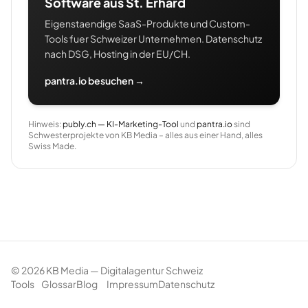
Software aus St. Erhard
Eigenstaendige SaaS-Produkte und Custom-
Tools fuer Schweizer Unternehmen. Datenschutz
nach DSG, Hosting in der EU/CH.
pantra.io besuchen →
Hinweis:
publy.ch — KI-Marketing-Tool
und
pantra.io
sind
Schwesterprojekte von KB Media – alles aus einer Hand, alles
Swiss Made.
©
2026
KB Media — Digitalagentur Schweiz
Tools
Glossar
Blog
Impressum
Datenschutz