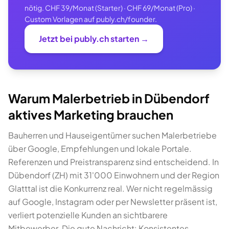
nötig. CHF 39/Monat (Starter) · CHF 69/Monat (Pro) ·
Custom Vorlagen auf publy.ch/founder.
Jetzt bei publy.ch starten →
Warum Malerbetrieb in Dübendorf
aktives Marketing brauchen
Bauherren und Hauseigentümer suchen Malerbetriebe
über Google, Empfehlungen und lokale Portale.
Referenzen und Preistransparenz sind entscheidend. In
Dübendorf (ZH) mit 31'000 Einwohnern und der Region
Glatttal ist die Konkurrenz real. Wer nicht regelmässig
auf Google, Instagram oder per Newsletter präsent ist,
verliert potenzielle Kunden an sichtbarere
Mitbewerber. Die gute Nachricht: Konsistentes