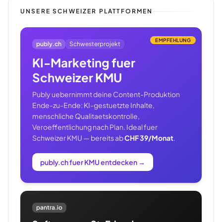
UNSERE SCHWEIZER PLATTFORMEN
EMPFEHLUNG
publy.ch
Schwesterprojekt
KI-Marketing fuer
Schweizer KMU
Publy uebernimmt deine Content-Produktion
Ende-zu-Ende: KI-gestuetzte Inhalte,
menschliche Qualitaetskontrolle,
Veroeffentlichung nach Plan. Ideal fuer
Schweizer KMU — bereits ab
CHF 39/Monat
.
publy.ch fuer KMU entdecken
→
pantra.io