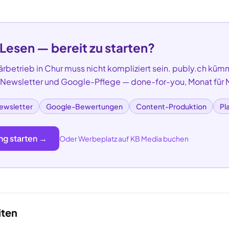
 Lesen — bereit zu starten?
ärbetrieb
in
Chur
muss nicht kompliziert sein. publy.ch kümm
, Newsletter und Google-Pflege — done-for-you, Monat für 
ewsletter
Google-Bewertungen
Content-Produktion
Pl
ng starten →
Oder Werbeplatz auf KB Media buchen
iten