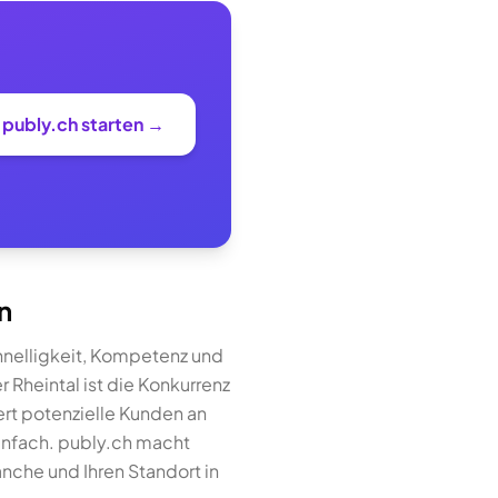
i publy.ch starten →
n
chnelligkeit, Kompetenz und
Rheintal ist die Konkurrenz
ert potenzielle Kunden an
einfach. publy.ch macht
anche und Ihren Standort in