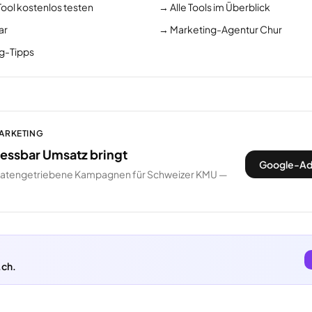
Tool kostenlos testen
→
Alle Tools im Überblick
ar
→
Marketing-Agentur Chur
ng-Tipps
MARKETING
ssbar Umsatz bringt
Google-Ad
datengetriebene Kampagnen für Schweizer KMU —
.ch.