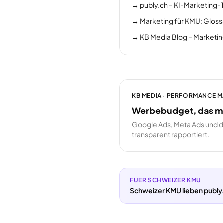
→
publy.ch – KI-Marketing-
→
Marketing für KMU: Gloss
→
KB Media Blog – Marketi
KB MEDIA · PERFORMANCE 
Werbebudget, das me
Google Ads, Meta Ads und 
transparent rapportiert.
FUER SCHWEIZER KMU
Schweizer KMU lieben publy