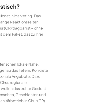
istisch?
Monat in Marketing. Das
lange Reaktionszeiten.
ur (GR) tragbar ist – ohne
 dem Paket, das zu Ihrer
 Menschen lokale Nähe,
 genau das liefern. Konkrete
aisonale Angebote. Dazu
Chur, regionale
r wollen das echte Gesicht
Menschen, Geschichten und
Sanitärbetrieb in Chur (GR)