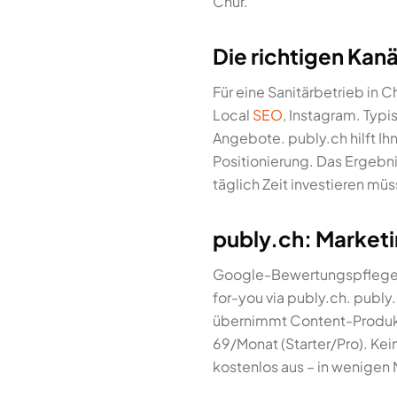
Chur.
Die richtigen Kanä
Für eine Sanitärbetrieb in
Local
SEO
, Instagram. Typi
Angebote. publy.ch hilft Ihne
Positionierung. Das Ergebni
täglich Zeit investieren mü
publy.ch: Marketin
Google-Bewertungspflege, 
for-you via publy.ch. publy
übernimmt Content-Produkti
69/Monat (Starter/Pro). Ke
kostenlos aus – in wenigen 