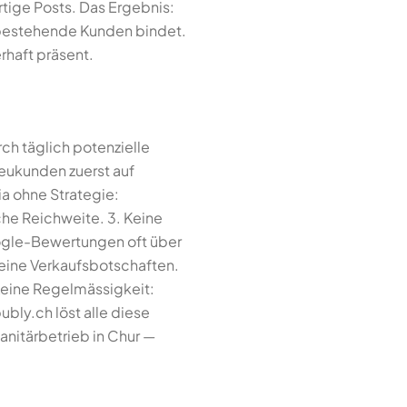
ertige Posts. Das Ergebnis:
d bestehende Kunden bindet.
rhaft präsent.
ch täglich potenzielle
Neukunden zuerst auf
ia ohne Strategie:
he Reichweite. 3. Keine
ogle-Bewertungen oft über
keine Verkaufsbotschaften.
 Keine Regelmässigkeit:
bly.ch löst alle diese
anitärbetrieb in Chur —