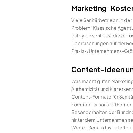
Marketing-Kosten f
Viele Sanitärbetriebn in d
Problem: Klassische Agentu
publy.ch schliesst diese Lü
Überraschungen auf der Rec
Praxis-/Unternehmens-Grös
Content-Ideen und
Was macht guten Marketing-
Authentizität und klar erke
Content-Formate für Sanitä
kommen saisonale Themen (Fr
Besonderheiten der Bündner 
hinter dem Unternehmen se
Werte. Genau das liefert pub