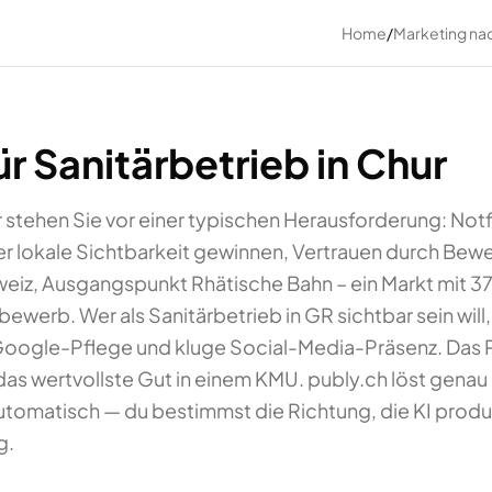
Home
/
Marketing na
r Sanitärbetrieb in Chur
r stehen Sie vor einer typischen Herausforderung: Not
r lokale Sichtbarkeit gewinnen, Vertrauen durch Bew
hweiz, Ausgangspunkt Rhätische Bahn – ein Markt mit 
ewerb. Wer als Sanitärbetrieb in GR sichtbar sein will
Google-Pflege und kluge Social-Media-Präsenz. Das 
t das wertvollste Gut in einem KMU. publy.ch löst genau 
automatisch — du bestimmst die Richtung, die KI prod
g.