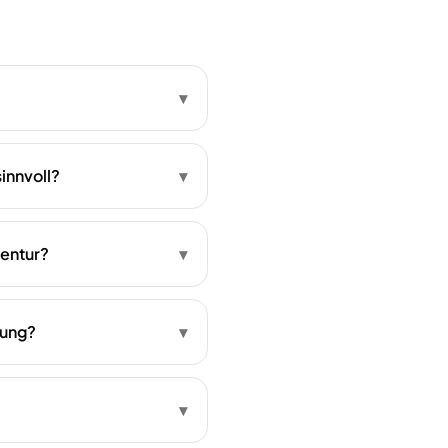
▾
innvoll?
▾
gentur?
▾
kung?
▾
▾