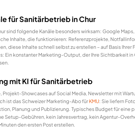
le für Sanitärbetrieb in Chur
 Chur sind folgende Kanäle besonders wirksam: Google Maps
sche Inhalte, die funktionieren: Referenzprojekte, Notfallinf
n, diese Inhalte schnell selbst zu erstellen – auf Basis Ihrer 
s: Ein konstanter Marketing-Output, der Ihre Sichtbarkeit in
ssen.
g mit KI für Sanitärbetrieb
Projekt-Showcases auf Social Media, Newsletter mit Wa
.ch ist das Schweizer Marketing-Abo für
KMU
: Sie liefern Fo
on, Planung und Publizierung. Typisches Budget für eine 
ine Setup-Gebühren, kein Jahresvertrag, kein Agentur-Overh
Minuten den ersten Post erstellen.