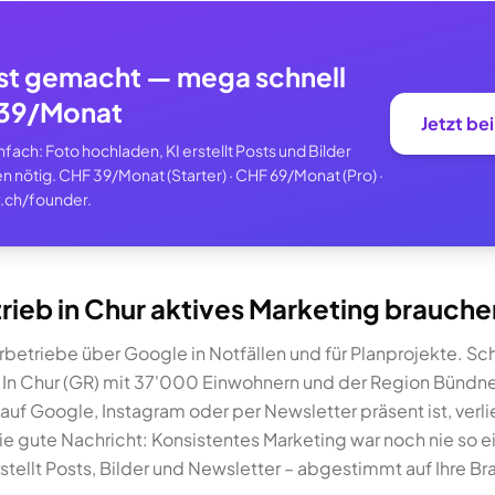
st gemacht — mega schnell
F 39/Monat
Jetzt be
ach: Foto hochladen, KI erstellt Posts und Bilder
n nötig. CHF 39/Monat (Starter) · CHF 69/Monat (Pro) ·
.ch/founder.
ieb in Chur aktives Marketing brauche
rbetriebe über Google in Notfällen und für Planprojekte. S
n Chur (GR) mit 37'000 Einwohnern und der Region Bündner 
 auf Google, Instagram oder per Newsletter präsent ist, verli
ie gute Nachricht: Konsistentes Marketing war noch nie so 
stellt Posts, Bilder und Newsletter – abgestimmt auf Ihre Br