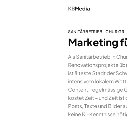
KB
Media
SANITÄRBETRIEB
·
CHUR
GR
Marketing fü
Als Sanitärbetrieb in Chu
Renovationsprojekte übe
ist älteste Stadt der Sc
intensivem lokalem Wettb
Content, regelmässige 
kostet Zeit – und Zeit is
Posts, Texte und Bilder 
keine KI-Kenntnisse nöti