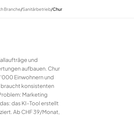
ch Branche
/
Sanitärbetrieb
/
Chur
fallaufträge und
ertungen aufbauen. Chur
37'000 Einwohnern und
, braucht konsistenten
Problem: Marketing
das: das KI-Tool erstellt
uziert. Ab CHF 39/Monat,