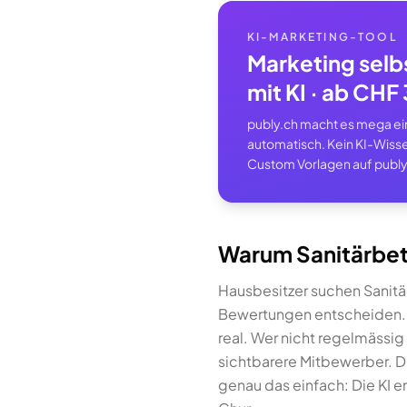
KI-MARKETING-TOOL
Marketing selb
mit KI · ab CH
publy.ch macht es mega einf
automatisch. Kein KI-Wisse
Custom Vorlagen auf publy
Warum Sanitärbetr
Hausbesitzer suchen Sanitä
Bewertungen entscheiden. I
real. Wer nicht regelmässig
sichtbarere Mitbewerber. D
genau das einfach: Die KI er