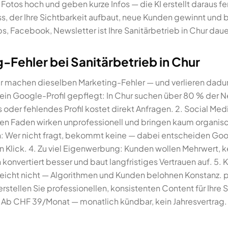
 Fotos hoch und geben kurze Infos — die KI erstellt daraus f
ss, der Ihre Sichtbarkeit aufbaut, neue Kunden gewinnt un
, Facebook, Newsletter ist Ihre Sanitärbetrieb in Chur daue
-Fehler bei Sanitärbetrieb in Chur
ur machen dieselben Marketing-Fehler — und verlieren dadur
Kein Google-Profil gepflegt: In Chur suchen über 80 % der 
 oder fehlendes Profil kostet direkt Anfragen. 2. Social Med
en Faden wirken unprofessionell und bringen kaum organisc
n: Wer nicht fragt, bekommt keine — dabei entscheiden Go
n Klick. 4. Zu viel Eigenwerbung: Kunden wollen Mehrwert, 
onvertiert besser und baut langfristiges Vertrauen auf. 5.
eicht nicht — Algorithmen und Kunden belohnen Konstanz. pu
rstellen Sie professionellen, konsistenten Content für Ihre S
Ab CHF 39/Monat — monatlich kündbar, kein Jahresvertrag.