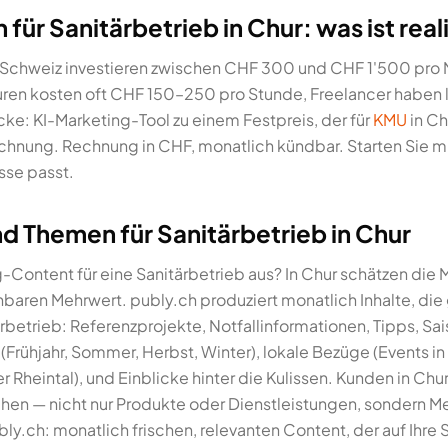
ür Sanitärbetrieb in Chur: was ist real
er Schweiz investieren zwischen CHF 300 und CHF 1'500 pro 
ren kosten oft CHF 150–250 pro Stunde, Freelancer haben 
cke: KI-Marketing-Tool zu einem Festpreis, der für
KMU
in Ch
hnung. Rechnung in CHF, monatlich kündbar. Starten Sie mit
se passt.
 Themen für Sanitärbetrieb in Chur
Content für eine Sanitärbetrieb aus? In Chur schätzen die
nnbaren Mehrwert. publy.ch produziert monatlich Inhalte, die
rbetrieb: Referenzprojekte, Notfallinformationen, Tipps, S
ühjahr, Sommer, Herbst, Winter), lokale Bezüge (Events in 
Rheintal), und Einblicke hinter die Kulissen. Kunden in Chu
hen — nicht nur Produkte oder Dienstleistungen, sondern 
ly.ch: monatlich frischen, relevanten Content, der auf Ihre 