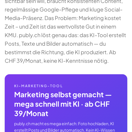
sichtbar sein will, braucht konsistenten Content,
regelmässige Google-Pflege und kluge Social-
Media-Präsenz. Das Problem: Marketing kostet
Zeit – und Zeit ist das wertvollste Gut in einem
KMU. publy.ch löst genau das: das KI-Tool erstellt
Posts, Texte und Bilder automatisch — du
bestimmst die Richtung, die KI produziert. Ab
CHF 39/Monat, keine KI-Kenntnisse nötig.
KI-MARKETING-TOOL
Marketing selbst gemacht —
mega schnell mit KI · ab CHF
39/Monat
publy.ch macht es mega einfach: Foto hochladen, KI
erstellt Posts und Bilder automatisch. Kein KI-Wissen