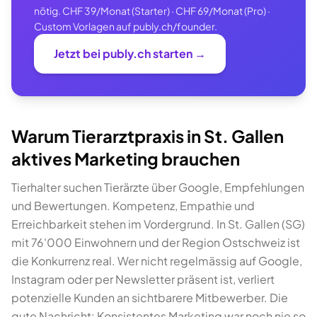
nötig. CHF 39/Monat (Starter) · CHF 69/Monat (Pro) ·
Custom Vorlagen auf publy.ch/founder.
Jetzt bei publy.ch starten →
Warum Tierarztpraxis in St. Gallen
aktives Marketing brauchen
Tierhalter suchen Tierärzte über Google, Empfehlungen
und Bewertungen. Kompetenz, Empathie und
Erreichbarkeit stehen im Vordergrund. In St. Gallen (SG)
mit 76'000 Einwohnern und der Region Ostschweiz ist
die Konkurrenz real. Wer nicht regelmässig auf Google,
Instagram oder per Newsletter präsent ist, verliert
potenzielle Kunden an sichtbarere Mitbewerber. Die
gute Nachricht: Konsistentes Marketing war noch nie so