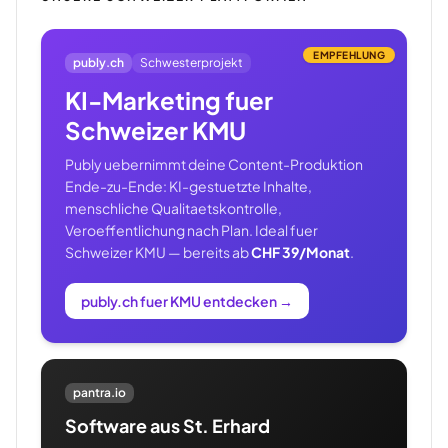
EMPFEHLUNG
publy.ch
Schwesterprojekt
KI-Marketing fuer
Schweizer KMU
Publy uebernimmt deine Content-Produktion
Ende-zu-Ende: KI-gestuetzte Inhalte,
menschliche Qualitaetskontrolle,
Veroeffentlichung nach Plan. Ideal fuer
Schweizer KMU — bereits ab
CHF 39/Monat
.
publy.ch fuer KMU entdecken
→
pantra.io
Software aus St. Erhard