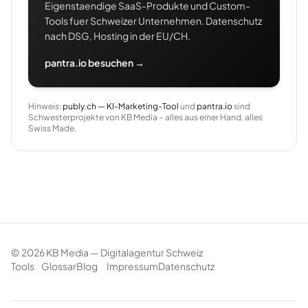
Eigenstaendige SaaS-Produkte und Custom-
Tools fuer Schweizer Unternehmen. Datenschutz
nach DSG, Hosting in der EU/CH.
pantra.io besuchen →
Hinweis:
publy.ch — KI-Marketing-Tool
und
pantra.io
sind
Schwesterprojekte von KB Media – alles aus einer Hand, alles
Swiss Made.
©
2026
KB Media — Digitalagentur Schweiz
Tools
Glossar
Blog
Impressum
Datenschutz