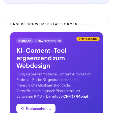
UNSERE SCHWEIZER PLATTFORMEN
EMPFEHLUNG
publy.ch
Schwesterprojekt
KI-Content-Tool
ergaenzend zum
Webdesign
Publy uebernimmt deine Content-Produktion
Ende-zu-Ende: KI-gestuetzte Inhalte,
menschliche Qualitaetskontrolle,
Veroeffentlichung nach Plan. Ideal fuer
Schweizer KMU — bereits ab
CHF 39/Monat
.
KI-Tool ansehen
→