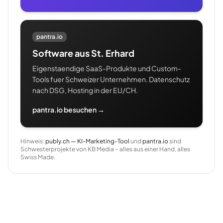
pantra.io
Software aus St. Erhard
Eigenstaendige SaaS-Produkte und Custom-
Tools fuer Schweizer Unternehmen. Datenschutz
nach DSG, Hosting in der EU/CH.
pantra.io besuchen →
Hinweis:
publy.ch — KI-Marketing-Tool
und
pantra.io
sind
Schwesterprojekte von KB Media – alles aus einer Hand, alles
Swiss Made.