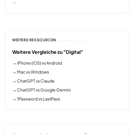
→
WEITERE RESSOURCEN
Weitere Vergleiche zu "Digital"
→
iPhone (iOS) vs Android
→
Mac vs Windows
→
ChatGPT vs Claude
→
ChatGPT vs Google Gemini
→
1Password vs LastPass