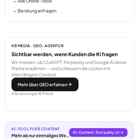
→
Alle Online-Tools
→
Beratung anfragen
KB MEDIA · GEO-AGENTUR
Sichtbar werden, wenn Kunden die KI fragen
Wir messen, ob ChatGPT, Perplexity und Google AI deine
Marke erwähnen — und schliessen die Lücken mit
zitierfähigem Content.
Mehr über GEO erfahren
Alle Leistungen & Preise
KI-TOOL FUER CONTENT
KI-Content-Tool publy.ch
Mehr als nur einmaliges Webdesign.