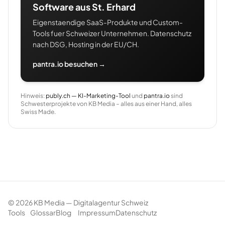
Software aus St. Erhard
Eigenstaendige SaaS-Produkte und Custom-
Tools fuer Schweizer Unternehmen. Datenschutz
nach DSG, Hosting in der EU/CH.
pantra.io besuchen →
Hinweis:
publy.ch — KI-Marketing-Tool
und
pantra.io
sind
Schwesterprojekte von KB Media – alles aus einer Hand, alles
Swiss Made.
©
2026
KB Media — Digitalagentur Schweiz
Tools
Glossar
Blog
Impressum
Datenschutz