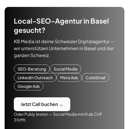
Local-SEO-Agentur
in
Basel
gesucht?
KB Media ist deine Schweizer Digitalagentur —
wir unterstützen Unternehmen in
Basel
und der
ganzen Schweiz.
SEO-Beratung
Social Media
LinkedIn Outreach
Meta Ads
Cold Email
Google Ads
Jetzt Call buchen →
Oder Publy testen — Social Media mit KI ab CHF
39/Mt.