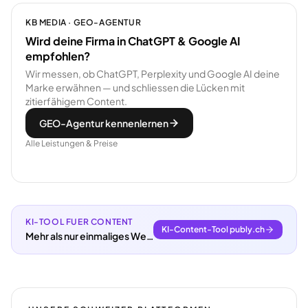
KB MEDIA · GEO-AGENTUR
Wird deine Firma in ChatGPT & Google AI
empfohlen?
Wir messen, ob ChatGPT, Perplexity und Google AI deine
Marke erwähnen — und schliessen die Lücken mit
zitierfähigem Content.
GEO-Agentur kennenlernen
Alle Leistungen & Preise
KI-TOOL FUER CONTENT
KI-Content-Tool publy.ch
Mehr als nur einmaliges Webdesign.