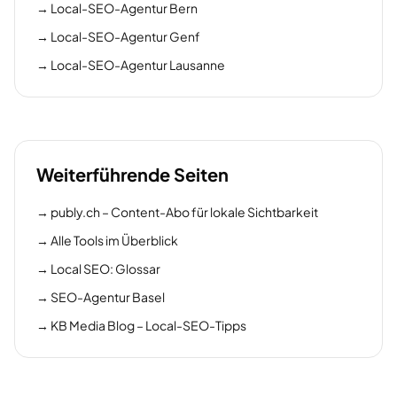
→
Local-SEO-Agentur Bern
→
Local-SEO-Agentur Genf
→
Local-SEO-Agentur Lausanne
Weiterführende Seiten
→
publy.ch – Content-Abo für lokale Sichtbarkeit
→
Alle Tools im Überblick
→
Local SEO: Glossar
→
SEO-Agentur Basel
→
KB Media Blog – Local-SEO-Tipps