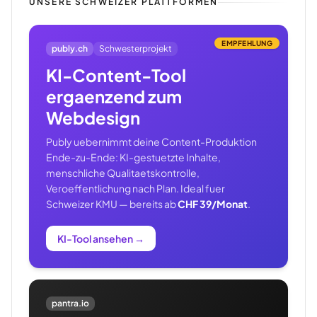
UNSERE SCHWEIZER PLATTFORMEN
EMPFEHLUNG
publy.ch
Schwesterprojekt
KI-Content-Tool
ergaenzend zum
Webdesign
Publy uebernimmt deine Content-Produktion
Ende-zu-Ende: KI-gestuetzte Inhalte,
menschliche Qualitaetskontrolle,
Veroeffentlichung nach Plan. Ideal fuer
Schweizer KMU — bereits ab
CHF 39/Monat
.
KI-Tool ansehen
→
pantra.io