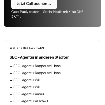
Jetzt Call buchen →
Oder Publy testen — Social Media mit KI ab CHF
39/Mt.
WEITERE RESSOURCEN
SEO-Agentur in anderen Städten
→
SEO-Agentur Rapperswil-Jona
→
SEO-Agentur Rapperswil-Jona
→
SEO-Agentur Wil
→
SEO-Agentur Wil
→
SEO-Agentur Aarau
→
SEO-Agentur Allschwil