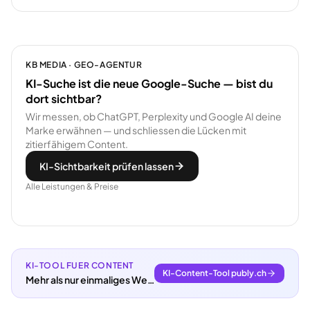
KB MEDIA · GEO-AGENTUR
KI-Suche ist die neue Google-Suche — bist du
dort sichtbar?
Wir messen, ob ChatGPT, Perplexity und Google AI deine
Marke erwähnen — und schliessen die Lücken mit
zitierfähigem Content.
KI-Sichtbarkeit prüfen lassen
Alle Leistungen & Preise
KI-TOOL FUER CONTENT
KI-Content-Tool publy.ch
Mehr als nur einmaliges Webdesign.