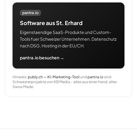
pantra.io
Software aus St. Erhard
Eigenstaendige SaaS-Produkte und Custom-
Tools fuer Schweizer Unternehmen. Datenschutz
nach DSG, Hosting in der EU/CH.
pantra.io besuchen →
Hinweis:
publy.ch — KI-Marketing-Tool
und
pantra.io
sind
Schwesterprojekte von KB Media – alles aus einer Hand, alles
Swiss Made.