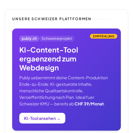
UNSERE SCHWEIZER PLATTFORMEN
EMPFEHLUNG
publy.ch
Schwesterprojekt
KI-Content-Tool
ergaenzend zum
Webdesign
Publy uebernimmt deine Content-Produktion
Ende-zu-Ende: KI-gestuetzte Inhalte,
menschliche Qualitaetskontrolle,
Veroeffentlichung nach Plan. Ideal fuer
Schweizer KMU — bereits ab
CHF 39/Monat
.
KI-Tool ansehen
→