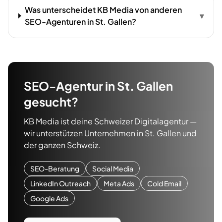
Was unterscheidet KB Media von anderen
▾
SEO-Agenturen in St. Gallen?
SEO-Agentur
in
St. Gallen
gesucht?
KB Media ist deine Schweizer Digitalagentur —
wir unterstützen Unternehmen in
St. Gallen
und
der ganzen Schweiz.
SEO-Beratung
Social Media
LinkedIn Outreach
Meta Ads
Cold Email
Google Ads