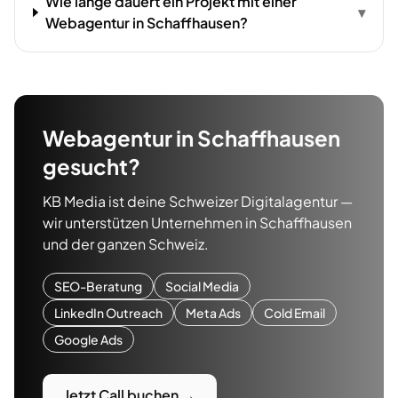
Wie lange dauert ein Projekt mit einer
▾
Webagentur in Schaffhausen?
Webagentur
in
Schaffhausen
gesucht?
KB Media ist deine Schweizer Digitalagentur —
wir unterstützen Unternehmen in
Schaffhausen
und der ganzen Schweiz.
SEO-Beratung
Social Media
LinkedIn Outreach
Meta Ads
Cold Email
Google Ads
Jetzt Call buchen →