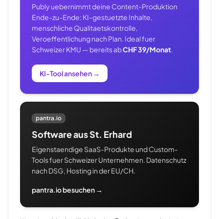
Publy uebernimmt deine Content-Produktion
Ende-zu-Ende: KI-gestuetzte Inhalte,
menschliche Qualitaetskontrolle,
Veroeffentlichung nach Plan. Ideal fuer
Schweizer KMU — bereits ab
CHF 39/Monat
.
KI-Tool ansehen
→
pantra.io
Software aus St. Erhard
Eigenstaendige SaaS-Produkte und Custom-
Tools fuer Schweizer Unternehmen. Datenschutz
nach DSG, Hosting in der EU/CH.
pantra.io besuchen →