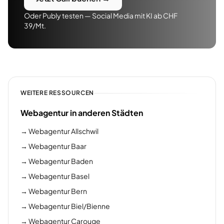
Oder Publy testen — Social Media mit KI ab CHF
39/Mt.
WEITERE RESSOURCEN
Webagentur in anderen Städten
→
Webagentur Allschwil
→
Webagentur Baar
→
Webagentur Baden
→
Webagentur Basel
→
Webagentur Bern
→
Webagentur Biel/Bienne
→
Webagentur Carouge