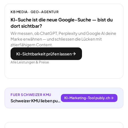
KB MEDIA · GEO-AGENTUR
KI-Suche ist die neue Google-Suche — bist du
dort sichtbar?
Wir messen, ob ChatGPT, Perplexity und Google AI deine
Marke erwähnen — und schliessen die Lücken mit
zitierfähigem Content.
KI-Sichtbarkeit prüfen lassen
Alle Leistungen & Preise
FUER SCHWEIZER KMU
KI-Marketing-Tool publy.ch
Schweizer KMU lieben publy.ch.