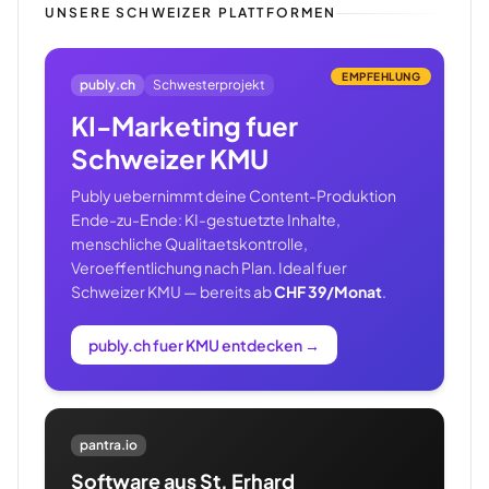
UNSERE SCHWEIZER PLATTFORMEN
EMPFEHLUNG
publy.ch
Schwesterprojekt
KI-Marketing fuer
Schweizer KMU
Publy uebernimmt deine Content-Produktion
Ende-zu-Ende: KI-gestuetzte Inhalte,
menschliche Qualitaetskontrolle,
Veroeffentlichung nach Plan. Ideal fuer
Schweizer KMU — bereits ab
CHF 39/Monat
.
publy.ch fuer KMU entdecken
→
pantra.io
Software aus St. Erhard