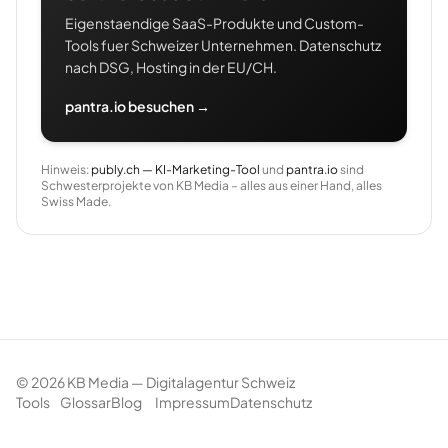
Eigenstaendige SaaS-Produkte und Custom-
Tools fuer Schweizer Unternehmen. Datenschutz
nach DSG, Hosting in der EU/CH.
pantra.io besuchen →
Hinweis:
publy.ch — KI-Marketing-Tool
und
pantra.io
sind
Schwesterprojekte von KB Media – alles aus einer Hand, alles
Swiss Made.
©
2026
KB Media — Digitalagentur Schweiz
Tools
Glossar
Blog
Impressum
Datenschutz