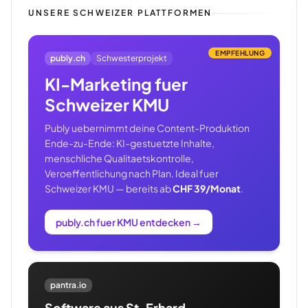
UNSERE SCHWEIZER PLATTFORMEN
EMPFEHLUNG
publy.ch
Schwesterprojekt
KI-Marketing fuer
Schweizer KMU
Publy uebernimmt deine Content-Produktion
Ende-zu-Ende: KI-gestuetzte Inhalte,
menschliche Qualitaetskontrolle,
Veroeffentlichung nach Plan. Ideal fuer
Schweizer KMU — bereits ab
CHF 39/Monat
.
publy.ch fuer KMU entdecken
→
pantra.io
Software aus St. Erhard