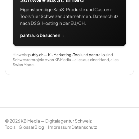
Eigenstaendige SaaS-Produkte und Custom-
Tools fuer Schweizer Unternehmen. Datenschutz
nach DSG, Hosting in der EU/CH.
pantra.io besuchen →
Hinweis:
publy.ch — KI-Marketing-Tool
und
pantra.io
sind
Schwesterprojekte von KB Media – alles aus einer Hand, alles
Swiss Made.
©
2026
KB Media — Digitalagentur Schweiz
Tools
Glossar
Blog
Impressum
Datenschutz