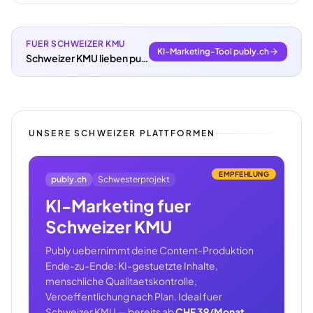
FUER SCHWEIZER KMU
KI-Marketing-Tool publy.ch
Schweizer KMU lieben publy.ch.
UNSERE SCHWEIZER PLATTFORMEN
EMPFEHLUNG
publy.ch
Schwesterprojekt
KI-Marketing fuer
Schweizer KMU
Publy uebernimmt deine Content-Produktion
Ende-zu-Ende: KI-gestuetzte Inhalte,
menschliche Qualitaetskontrolle,
Veroeffentlichung nach Plan. Ideal fuer
Schweizer KMU — bereits ab
CHF 39/Monat
.