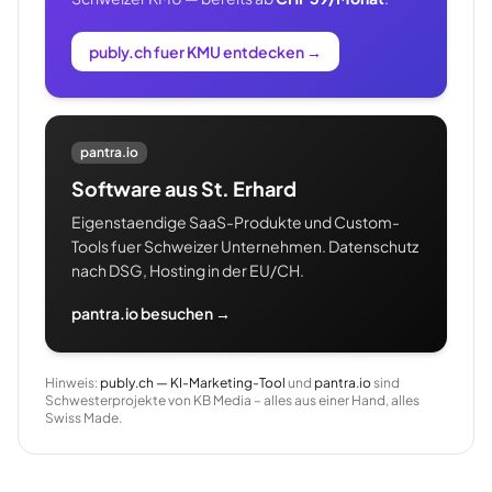
publy.ch fuer KMU entdecken
→
pantra.io
Software aus St. Erhard
Eigenstaendige SaaS-Produkte und Custom-
Tools fuer Schweizer Unternehmen. Datenschutz
nach DSG, Hosting in der EU/CH.
pantra.io besuchen →
Hinweis:
publy.ch — KI-Marketing-Tool
und
pantra.io
sind
Schwesterprojekte von KB Media – alles aus einer Hand, alles
Swiss Made.