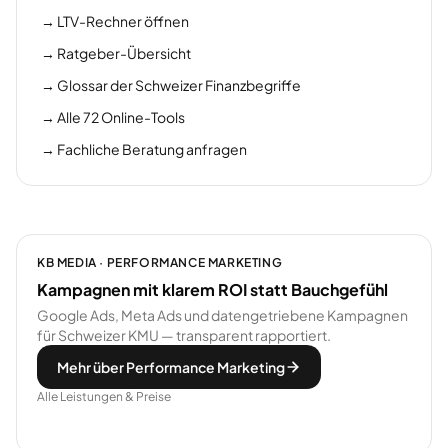
→
LTV-Rechner öffnen
→
Ratgeber-Übersicht
→
Glossar der Schweizer Finanzbegriffe
→
Alle 72 Online-Tools
→
Fachliche Beratung anfragen
KB MEDIA · PERFORMANCE MARKETING
Kampagnen mit klarem ROI statt Bauchgefühl
Google Ads, Meta Ads und datengetriebene Kampagnen
für Schweizer KMU — transparent rapportiert.
Mehr über Performance Marketing
Alle Leistungen & Preise