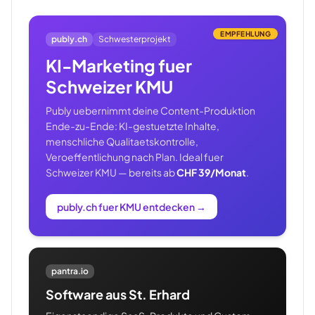
EMPFEHLUNG
publy.ch
Schwesterprojekt
KI-Marketing fuer
Schweizer KMU
Publy uebernimmt deine Content-Produktion
Ende-zu-Ende: KI-gestuetzte Inhalte,
menschliche Qualitaetskontrolle,
Veroeffentlichung nach Plan. Ideal fuer
Schweizer KMU — bereits ab
CHF 39/Monat
.
publy.ch fuer KMU entdecken
→
pantra.io
Software aus St. Erhard