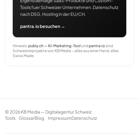
Eigenstaendige SaaS-Produkte und Custom-
Tools fuer Schweizer Unternehmen. Datenschutz
nach DSG, Hosting in der EU/CH.
pantra.io besuchen →
Hinweis:
publy.ch — KI-Marketing-Tool
und
pantra.io
sind
Schwesterprojekte von KB Media – alles aus einer Hand, alles
Swiss Made.
©
2026
KB Media — Digitalagentur Schweiz
Tools
Glossar
Blog
Impressum
Datenschutz