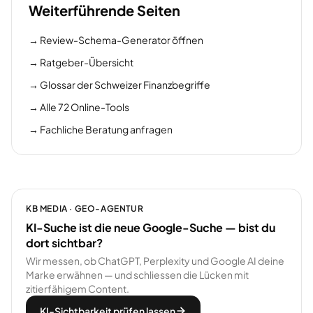
Weiterführende Seiten
→
Review-Schema-Generator öffnen
→
Ratgeber-Übersicht
→
Glossar der Schweizer Finanzbegriffe
→
Alle 72 Online-Tools
→
Fachliche Beratung anfragen
KB MEDIA · GEO-AGENTUR
KI-Suche ist die neue Google-Suche — bist du
dort sichtbar?
Wir messen, ob ChatGPT, Perplexity und Google AI deine
Marke erwähnen — und schliessen die Lücken mit
zitierfähigem Content.
KI-Sichtbarkeit prüfen lassen