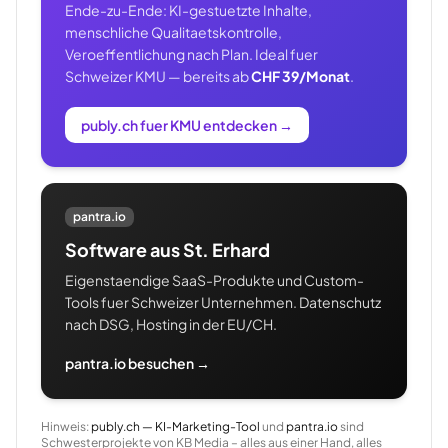
Ende-zu-Ende: KI-gestuetzte Inhalte,
menschliche Qualitaetskontrolle,
Veroeffentlichung nach Plan. Ideal fuer
Schweizer KMU — bereits ab
CHF 39/Monat
.
publy.ch fuer KMU entdecken
→
pantra.io
Software aus St. Erhard
Eigenstaendige SaaS-Produkte und Custom-
Tools fuer Schweizer Unternehmen. Datenschutz
nach DSG, Hosting in der EU/CH.
pantra.io besuchen →
Hinweis:
publy.ch — KI-Marketing-Tool
und
pantra.io
sind
Schwesterprojekte von KB Media – alles aus einer Hand, alles