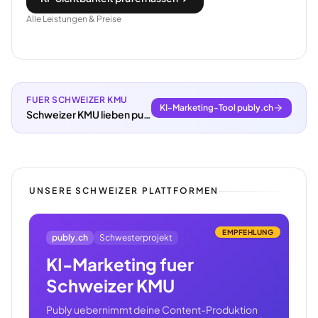
Alle Leistungen & Preise
FUER SCHWEIZER KMU
KI-Marketing-Tool publy.ch
Schweizer KMU lieben publy.ch.
UNSERE SCHWEIZER PLATTFORMEN
EMPFEHLUNG
publy.ch
Schwesterprojekt
KI-Marketing fuer
Schweizer KMU
Publy uebernimmt deine Content-Produktion