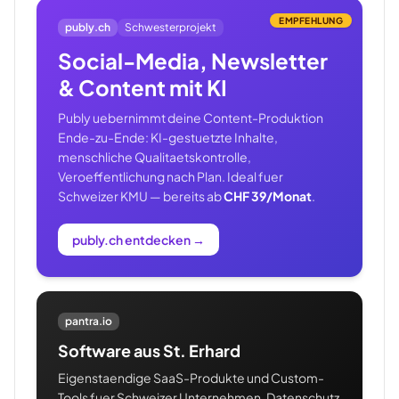
EMPFEHLUNG
publy.ch
Schwesterprojekt
Social-Media, Newsletter
& Content mit KI
Publy uebernimmt deine Content-Produktion
Ende-zu-Ende: KI-gestuetzte Inhalte,
menschliche Qualitaetskontrolle,
Veroeffentlichung nach Plan. Ideal fuer
Schweizer KMU — bereits ab
CHF 39/Monat
.
publy.ch entdecken
→
pantra.io
Software aus St. Erhard
Eigenstaendige SaaS-Produkte und Custom-
Tools fuer Schweizer Unternehmen. Datenschutz