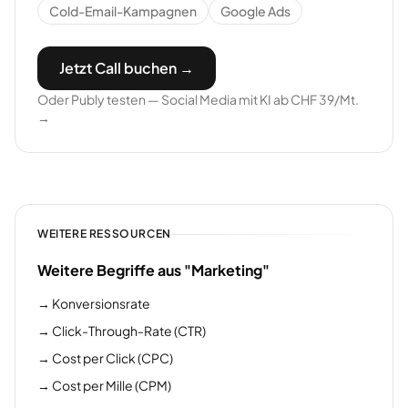
Cold-Email-Kampagnen
Google Ads
Jetzt Call buchen →
Oder Publy testen — Social Media mit KI ab CHF 39/Mt.
→
WEITERE RESSOURCEN
Weitere Begriffe aus "Marketing"
→
Konversionsrate
→
Click-Through-Rate (CTR)
→
Cost per Click (CPC)
→
Cost per Mille (CPM)