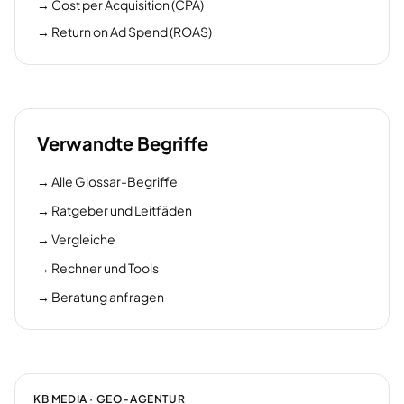
→
Cost per Acquisition (CPA)
→
Return on Ad Spend (ROAS)
Verwandte Begriffe
→
Alle Glossar-Begriffe
→
Ratgeber und Leitfäden
→
Vergleiche
→
Rechner und Tools
→
Beratung anfragen
KB MEDIA · GEO-AGENTUR