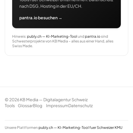
nach DSG, Hosting in der EU/CH.
pantra.io besuchen →
Hinweis:
publy.ch — KI-Marketing-Tool
und
pantra.io
sind
Schwesterprojekte von KB Media – alles aus einer Hand, alles
Swiss Made.
©
2026
KB Media — Digitalagentur Schweiz
Tools
Glossar
Blog
Impressum
Datenschutz
Unsere Plattformen:
publy.ch — KI-Marketing-Tool fuer Schweizer KMU