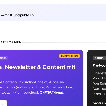
 — mit KI und publy.ch
LATTFORMEN
EMPFEHLUNG
ojekt
pantra.i
Softwa
, Newsletter & Content mit
Eigenst
Produkt
e Content-Produktion Ende-zu-Ende: KI-
fuer Sc
nschliche Qualitaetskontrolle, Veroeffentlichung
Datensc
Schweizer KMU — bereits ab
CHF 39/Monat
.
in der E
pantra.
→