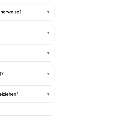
scherweise?
▾
▾
▾
)?
▾
beiziehen?
▾