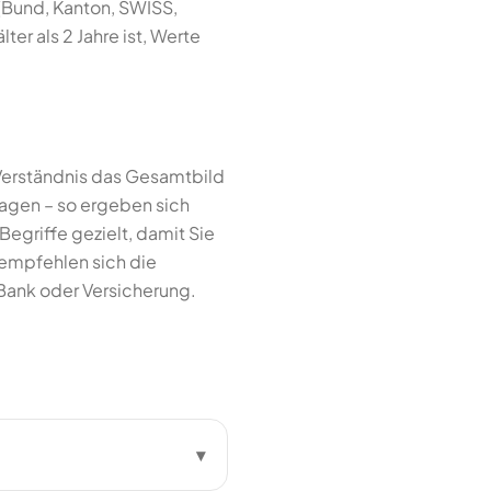
 (Bund, Kanton, SWISS,
ter als 2 Jahre ist, Werte
 Verständnis das Gesamtbild
lagen – so ergeben sich
egriffe gezielt, damit Sie
 empfehlen sich die
Bank oder Versicherung.
▾