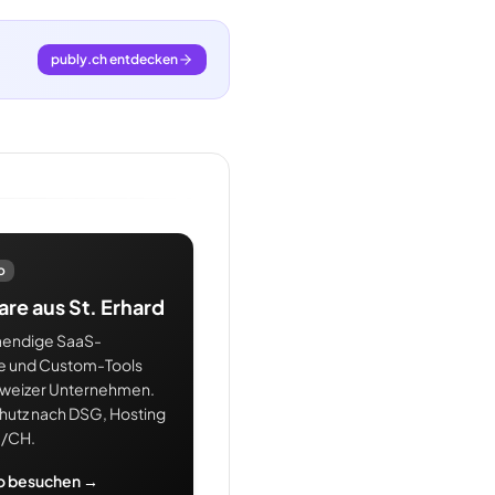
publy.ch entdecken
o
re aus St. Erhard
aendige SaaS-
e und Custom-Tools
hweizer Unternehmen.
hutz nach DSG, Hosting
U/CH.
io besuchen →