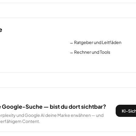
e
→
Ratgeber und Leitfäden
→
Rechner und Tools
e Google-Suche — bist du dort sichtbar?
KI-Sich
rplexity und Google AI deine Marke erwähnen — und
itierfähigem Content.