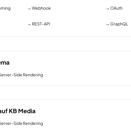
amming
→
Webhook
→
OAuth
→
REST-API
→
GraphQL
hema
s Server-Side Rendering
auf KB Media
s Server-Side Rendering