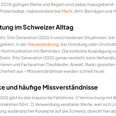
e 2026 gültigen Werte und Regeln sind dabei massgebend – 
 Prozentsätze, insbesondere bei
MwSt
, AHV-Beiträgen und V
tung im Schweizer Alltag
ic Site Generation (SSG) in verschiedenen Situationen: bei
gebern, in der
Steuererklärung
, bei Gründung oder Umstrukt
 Kommunikation mit Behörden. Die konkrete Ausprägung vari
Static Site Generation (SSG) genau versteht, kann Verhandl
tieren und Fachpartner (Treuhänder, Anwalt, Bank) gezielte
icherheit aus – Missverständnisse werden schnell teuer.
cke und häufige Missverständnisse
SSG) gibt es drei klassische Fallstricke: 1) Vermischung mit 
Annahmen führt. 2) Verwendung veralteter Werte, weil sich L
agung ausländischer Konzepte auf die Schweiz, obwohl hier