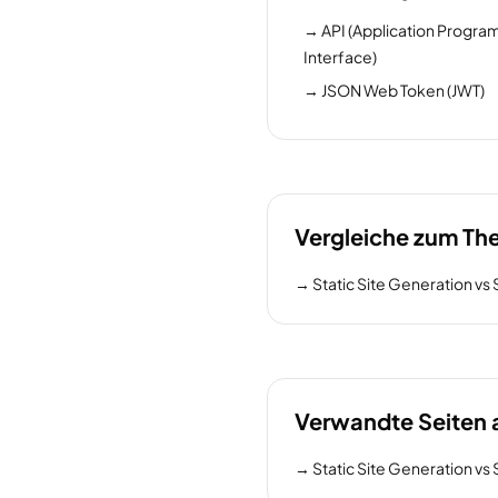
→
API (Application Progr
Interface)
→
JSON Web Token (JWT)
Vergleiche zum T
→
Static Site Generation v
Verwandte Seiten 
→
Static Site Generation v