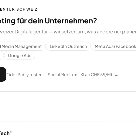
GENTUR SCHWEIZ
eting für dein Unternehmen?
weizer Digitalagentur — wir setzen um, was andere nur plane
al Media Management
LinkedIn Outreach
Meta Ads (Facebook
Google Ads
Oder Publy testen — Social Media mit KI ab CHF 39/Mt. →
Tech"