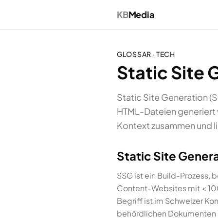
KB
Media
GLOSSAR ·
TECH
Static Site 
Static Site Generation (S
HTML-Dateien generiert w
Kontext zusammen und li
Static Site Gener
SSG ist ein Build-Prozess, b
Content-Websites mit < 100
Begriff ist im Schweizer Ko
behördlichen Dokumenten a