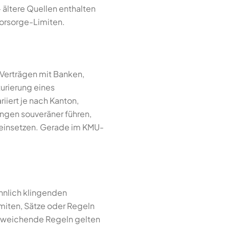
ältere Quellen enthalten
orsorge-Limiten.
 Verträgen mit Banken,
urierung eines
iert je nach Kanton,
ungen souveräner führen,
r einsetzen. Gerade im KMU-
ähnlich klingenden
imiten, Sätze oder Regeln
 abweichende Regeln gelten