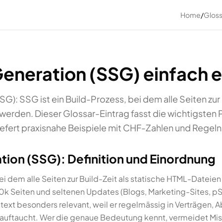
Home
/
Gloss
Generation (SSG) einfach e
SG): SSG ist ein Build-Prozess, bei dem alle Seiten zur 
erden. Dieser Glossar-Eintrag fasst die wichtigsten
efert praxisnahe Beispiele mit CHF-Zahlen und Regel
ation (SSG): Definition und Einordnung
ei dem alle Seiten zur Build-Zeit als statische HTML-Dateien
k Seiten und seltenen Updates (Blogs, Marketing-Sites, p
ntext besonders relevant, weil er regelmässig in Verträgen,
uftaucht. Wer die genaue Bedeutung kennt, vermeidet Mis