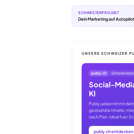
SCHWESTERPROJEKT
Dein Marketing auf Autopilot
UNSERE SCHWEIZER P
publy.ch
Schwesterpr
Social-Media
KI
Publy uebernimmt dein
gestuetzte Inhalte, me
nach Plan. Ideal fuer 
publy.ch entdecken