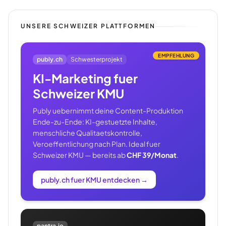
UNSERE SCHWEIZER PLATTFORMEN
EMPFEHLUNG
publy.ch
Schwesterprojekt
KI-Marketing fuer
Schweizer KMU
Publy uebernimmt deine Content-Produktion
Ende-zu-Ende: KI-gestuetzte Inhalte,
menschliche Qualitaetskontrolle,
Veroeffentlichung nach Plan. Ideal fuer
Schweizer KMU — bereits ab
CHF 39/Monat
.
publy.ch fuer KMU entdecken
→
pantra.io