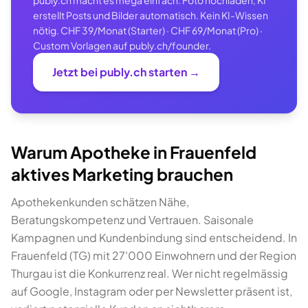
publy.ch macht es mega einfach: Foto hochladen, KI
erstellt Posts und Bilder automatisch. Kein KI-Wissen
nötig. CHF 39/Monat (Starter) · CHF 69/Monat (Pro) ·
Custom Vorlagen auf publy.ch/founder.
Jetzt bei publy.ch starten →
Warum Apotheke in Frauenfeld
aktives Marketing brauchen
Apothekenkunden schätzen Nähe,
Beratungskompetenz und Vertrauen. Saisonale
Kampagnen und Kundenbindung sind entscheidend. In
Frauenfeld (TG) mit 27'000 Einwohnern und der Region
Thurgau ist die Konkurrenz real. Wer nicht regelmässig
auf Google, Instagram oder per Newsletter präsent ist,