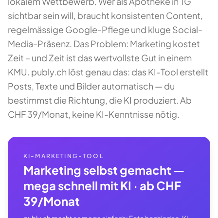
lokalem Wettbewerb. Wer als Apotheke in TG
sichtbar sein will, braucht konsistenten Content,
regelmässige Google-Pflege und kluge Social-
Media-Präsenz. Das Problem: Marketing kostet
Zeit – und Zeit ist das wertvollste Gut in einem
KMU. publy.ch löst genau das: das KI-Tool erstellt
Posts, Texte und Bilder automatisch — du
bestimmst die Richtung, die KI produziert. Ab
CHF 39/Monat, keine KI-Kenntnisse nötig.
KI-MARKETING-TOOL
Marketing selbst gemacht —
mega schnell mit KI · ab CHF
39/Monat