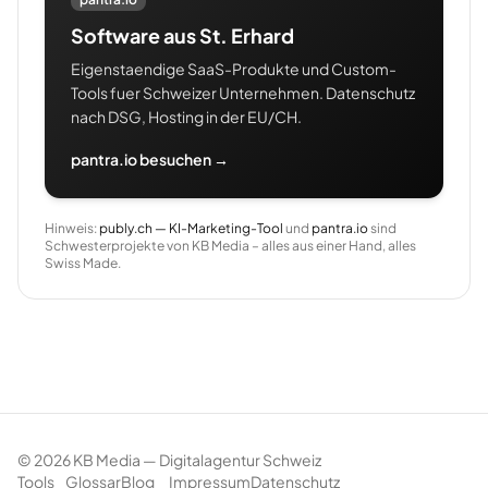
Software aus St. Erhard
Eigenstaendige SaaS-Produkte und Custom-
Tools fuer Schweizer Unternehmen. Datenschutz
nach DSG, Hosting in der EU/CH.
pantra.io besuchen →
Hinweis:
publy.ch — KI-Marketing-Tool
und
pantra.io
sind
Schwesterprojekte von KB Media – alles aus einer Hand, alles
Swiss Made.
©
2026
KB Media — Digitalagentur Schweiz
Tools
Glossar
Blog
Impressum
Datenschutz