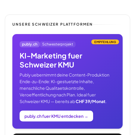
UNSERE SCHWEIZER PLATTFORMEN
EMPFEHLUNG
publy.ch
Schwesterprojekt
KI-Marketing fuer
Schweizer KMU
Publy uebernimmt deine Content-Produktion
Ende-zu-Ende: KI-gestuetzte Inhalte,
menschliche Qualitaetskontrolle,
Veroeffentlichung nach Plan. Ideal fuer
Schweizer KMU — bereits ab
CHF 39/Monat
.
publy.ch fuer KMU entdecken
→