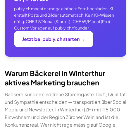
publy.ch macht es mega einfach: Foto hochladen, KI
erstellt Posts und Bilder automatisch. Kein KI-Wissen
nötig. CHF 39/Monat (Starter) · CHF 69/Monat (Pro) ·
Custom Vorlagen auf publy.ch/founder.
Jetzt bei publy.ch starten →
Warum Bäckerei in Winterthur
aktives Marketing brauchen
Bäckereikunden sind treue Stammgäste. Duft, Qualität
und Sympathie entscheiden — transportiert über Social
Media und Newsletter. In Winterthur (ZH) mit 115'000
Einwohnern und der Region Zürcher Weinland ist die
Konkurrenz real. Wer nicht regelmässig auf Google,