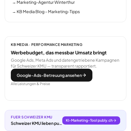
→
Marketing-Agentur Winterthur
→
KB Media Blog – Marketing-Tipps
KB MEDIA · PERFORMANCE MARKETING
Werbebudget, das messbar Umsatz bringt
Google Ads, Meta Ads und datengetriebene Kampagnen
für Schweizer KMU — transparent rapportiert.
Google-Ads-Betreuung ansehen
Alle Leistungen & Preise
FUER SCHWEIZER KMU
KI-Marketing-Tool publy.ch
Schweizer KMU lieben publy.ch.