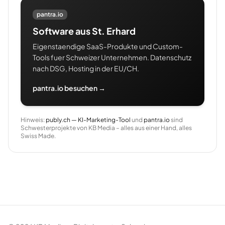
pantra.io
Software aus St. Erhard
Eigenstaendige SaaS-Produkte und Custom-
Tools fuer Schweizer Unternehmen. Datenschutz
nach DSG, Hosting in der EU/CH.
pantra.io besuchen →
Hinweis:
publy.ch — KI-Marketing-Tool
und
pantra.io
sind
Schwesterprojekte von KB Media – alles aus einer Hand, alles
Swiss Made.