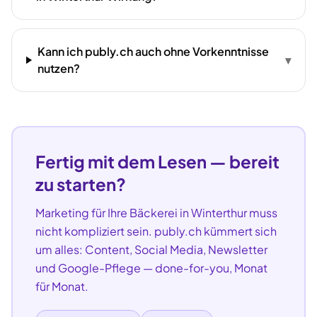
Kann ich publy.ch auch ohne Vorkenntnisse
▾
nutzen?
Fertig mit dem Lesen — bereit
zu starten?
Marketing für Ihre
Bäckerei
in
Winterthur
muss
nicht kompliziert sein. publy.ch kümmert sich
um alles: Content, Social Media, Newsletter
und Google-Pflege — done-for-you, Monat
für Monat.