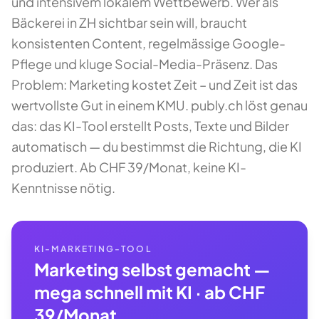
und intensivem lokalem Wettbewerb. Wer als
Bäckerei in ZH sichtbar sein will, braucht
konsistenten Content, regelmässige Google-
Pflege und kluge Social-Media-Präsenz. Das
Problem: Marketing kostet Zeit – und Zeit ist das
wertvollste Gut in einem KMU. publy.ch löst genau
das: das KI-Tool erstellt Posts, Texte und Bilder
automatisch — du bestimmst die Richtung, die KI
produziert. Ab CHF 39/Monat, keine KI-
Kenntnisse nötig.
KI-MARKETING-TOOL
Marketing selbst gemacht —
mega schnell mit KI · ab CHF
39/Monat