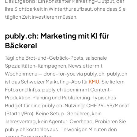
Das Ergebnis: Ein konstanter Marketing-Output, der
Ihre Sichtbarkeit in Winterthur aufbaut, ohne dass Sie
täglich Zeit investieren müssen.
publy.ch: Marketing mit KI für
Bäckerei
Tägliche Brot-und-Gebäck-Posts, saisonale
Spezialitäten-Kampagnen, Newsletter mit
Wochenmenu — done-for-you via publy.ch. publy.ch
ist das Schweizer Marketing-Abo für
KMU
: Sie liefern
Fotos und Infos, publy.ch übernimmt Content-
Produktion, Planung und Publizierung. Typisches
Budget für eine publy.ch-Nutzung: CHF 39–69/Monat
(Starter/Pro). Keine Setup-Gebühren, kein
Jahresvertrag, kein Agentur-Overhead. Probieren Sie
publy.ch kostenlos aus – in wenigen Minuten den