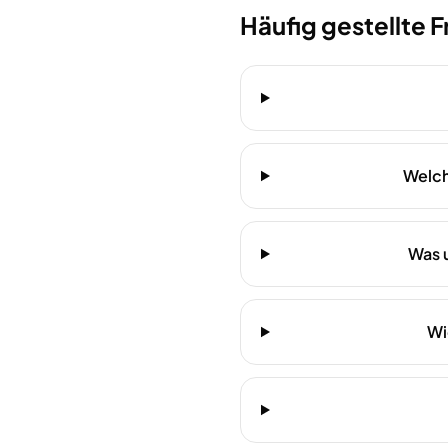
Häufig gestellte 
Welch
Was 
Wi