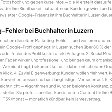
 Fotos hoch und geben kurze Infos — die KI erstellt daraus f
ss, der Ihre Sichtbarkeit aufbaut, neue Kunden gewinnt un
ewsletter, Google-Präsenz ist Ihre Buchhalter in Luzern daue
-Fehler bei Buchhalter in Luzern
 machen dieselben Marketing-Fehler — und verlieren dadurch
Kein Google-Profil gepflegt: In Luzern suchen über 80 % de
 oder fehlendes Profil kostet direkt Anfragen. 2. Social Med
en Faden wirken unprofessionell und bringen kaum organisc
n: Wer nicht fragt, bekommt keine — dabei entscheiden Go
n Klick. 4. Zu viel Eigenwerbung: Kunden wollen Mehrwert, 
onvertiert besser und baut langfristiges Vertrauen auf. 5.
eicht nicht — Algorithmen und Kunden belohnen Konstanz. pu
rstellen Sie professionellen, konsistenten Content für Ihre 
F 39/Monat — monatlich kündbar, kein Jahresvertrag.