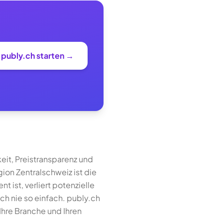
i publy.ch starten →
it, Preistransparenz und
ion Zentralschweiz ist die
 ist, verliert potenzielle
ch nie so einfach. publy.ch
Ihre Branche und Ihren