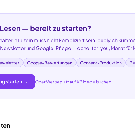
 Lesen — bereit zu starten?
alter
in
Luzern
muss nicht kompliziert sein. publy.ch kümmer
, Newsletter und Google-Pflege — done-for-you, Monat für 
ewsletter
Google-Bewertungen
Content-Produktion
Pl
ng starten →
Oder Werbeplatz auf KB Media buchen
iten