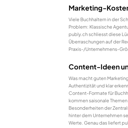
Marketing-Kosten f
Viele Buchhaltern in der S
Problem: Klassische Agentu
publy.ch schliesst diese Lü
Überraschungen auf der Rec
Praxis-/Unternehmens-Grös
Content-Ideen und
Was macht guten Marketing-
Authentizität und klar erke
Content-Formate für Buchha
kommen saisonale Themen (Fr
Besonderheiten der Zentrals
hinter dem Unternehmen se
Werte. Genau das liefert pub