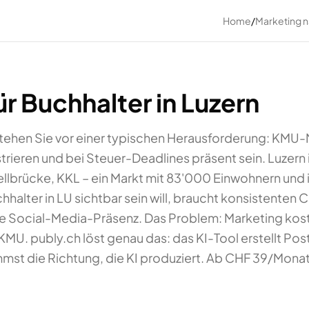
Home
/
Marketing 
r Buchhalter in Luzern
n stehen Sie vor einer typischen Herausforderung: KM
eren und bei Steuer-Deadlines präsent sein. Luzern 
llbrücke, KKL – ein Markt mit 83'000 Einwohnern und
halter in LU sichtbar sein will, braucht konsistenten
Social-Media-Präsenz. Das Problem: Marketing kostet 
KMU. publy.ch löst genau das: das KI-Tool erstellt Post
mst die Richtung, die KI produziert. Ab CHF 39/Monat