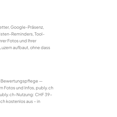
etter, Google-Präsenz,
risten-Reminders, Tool-
hrer Fotos und Ihrer
 Luzern aufbaut, ohne dass
le-Bewertungspflege —
ern Fotos und Infos, publy.ch
publy.ch-Nutzung: CHF 39–
ch kostenlos aus – in