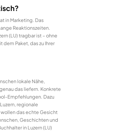
tisch?
t in Marketing. Das
lange Reaktionszeiten.
zern (LU) tragbar ist – ohne
 dem Paket, das zu Ihrer
enschen lokale Nähe,
 genau das liefern. Konkrete
Tool-Empfehlungen. Dazu
Luzern, regionale
n wollen das echte Gesicht
Menschen, Geschichten und
uchhalter in Luzern (LU)