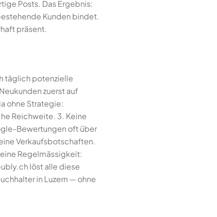
ertige Posts. Das Ergebnis:
d bestehende Kunden bindet.
rhaft präsent.
 täglich potenzielle
r Neukunden zuerst auf
ia ohne Strategie:
he Reichweite. 3. Keine
ogle-Bewertungen oft über
keine Verkaufsbotschaften.
 Keine Regelmässigkeit:
bly.ch löst alle diese
Buchhalter in Luzern — ohne