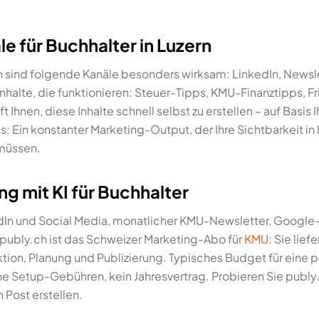
le für Buchhalter in Luzern
rn sind folgende Kanäle besonders wirksam: LinkedIn, Newsl
halte, die funktionieren: Steuer-Tipps, KMU-Finanztipps, F
Ihnen, diese Inhalte schnell selbst zu erstellen – auf Basis I
s: Ein konstanter Marketing-Output, der Ihre Sichtbarkeit in
 müssen.
g mit KI für Buchhalter
edIn und Social Media, monatlicher KMU-Newsletter, Goog
 publy.ch ist das Schweizer Marketing-Abo für
KMU
: Sie lief
on, Planung und Publizierung. Typisches Budget für eine 
ne Setup-Gebühren, kein Jahresvertrag. Probieren Sie publy.
 Post erstellen.