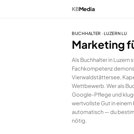
KB
Media
BUCHHALTER
·
LUZERN
LU
Marketing fü
Als Buchhalter in Luzer
Fachkompetenz demonstri
Vierwaldstättersee, Kape
Wettbewerb. Wer als Buch
Google-Pflege und kluge 
wertvollste Gut in einem 
automatisch — du bestim
nötig.