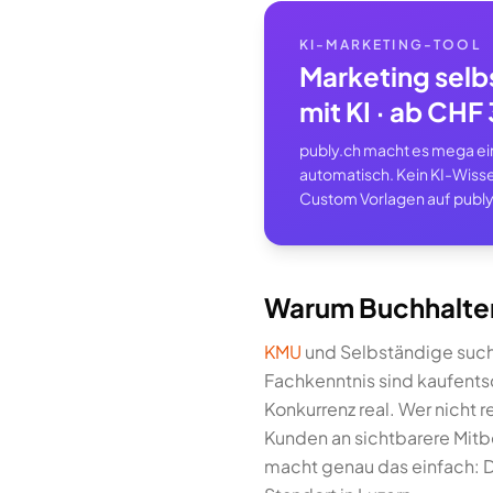
KI-MARKETING-TOOL
Marketing selb
mit KI · ab CH
publy.ch macht es mega einf
automatisch. Kein KI-Wisse
Custom Vorlagen auf publy
Warum Buchhalter 
KMU
und Selbständige such
Fachkenntnis sind kaufents
Konkurrenz real. Wer nicht r
Kunden an sichtbarere Mitb
macht genau das einfach: Di