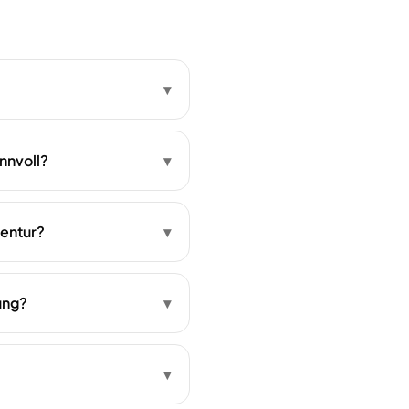
▾
nnvoll?
▾
gentur?
▾
ung?
▾
▾