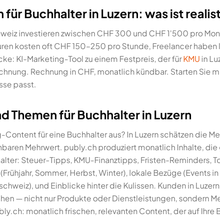
ür Buchhalter in Luzern: was ist realis
chweiz investieren zwischen CHF 300 und CHF 1'500 pro Mona
ren kosten oft CHF 150–250 pro Stunde, Freelancer haben 
cke: KI-Marketing-Tool zu einem Festpreis, der für
KMU
in Lu
hnung. Rechnung in CHF, monatlich kündbar. Starten Sie mit
se passt.
 Themen für Buchhalter in Luzern
Content für eine Buchhalter aus? In Luzern schätzen die M
nnbaren Mehrwert. publy.ch produziert monatlich Inhalte, die
lter: Steuer-Tipps, KMU-Finanztipps, Fristen-Reminders, 
ühjahr, Sommer, Herbst, Winter), lokale Bezüge (Events in 
chweiz), und Einblicke hinter die Kulissen. Kunden in Luzer
hen — nicht nur Produkte oder Dienstleistungen, sondern 
ly.ch: monatlich frischen, relevanten Content, der auf Ihre B