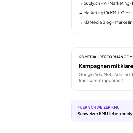
→
publy.ch – KI-Marketing-
→
Marketing für KMU: Gloss
→
KB Media Blog – Marketi
KB MEDIA · PERFORMANCE 
Kampagnen mit klare
Google Ads, Meta Ads und 
transparent rapportiert.
FUER SCHWEIZER KMU
Schweizer KMU lieben publy