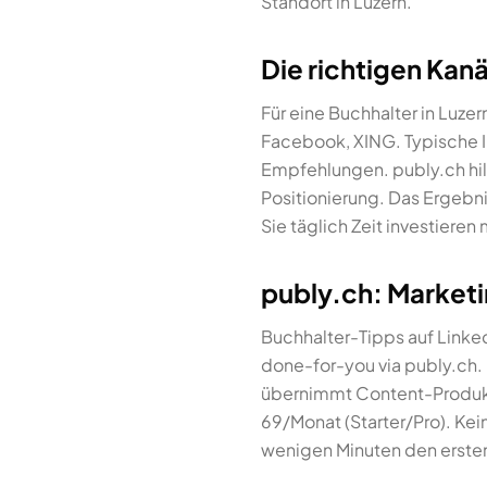
Standort in Luzern.
Die richtigen Kanä
Für eine Buchhalter in Luze
Facebook, XING. Typische In
Empfehlungen. publy.ch hilft 
Positionierung. Das Ergebni
Sie täglich Zeit investieren
publy.ch: Marketin
Buchhalter-Tipps auf Link
done-for-you via publy.ch.
übernimmt Content-Produkti
69/Monat (Starter/Pro). Kei
wenigen Minuten den ersten