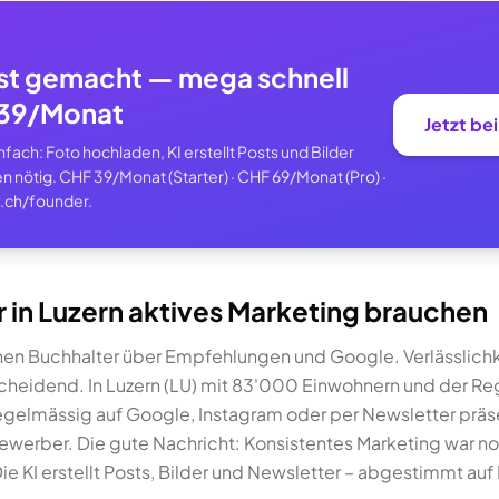
st gemacht — mega schnell
F 39/Monat
Jetzt be
ach: Foto hochladen, KI erstellt Posts und Bilder
n nötig. CHF 39/Monat (Starter) · CHF 69/Monat (Pro) ·
.ch/founder.
in Luzern aktives Marketing brauchen
en Buchhalter über Empfehlungen und Google. Verlässlichke
cheidend. In Luzern (LU) mit 83'000 Einwohnern und der Reg
egelmässig auf Google, Instagram oder per Newsletter präsent
ewerber. Die gute Nachricht: Konsistentes Marketing war no
e KI erstellt Posts, Bilder und Newsletter – abgestimmt auf 