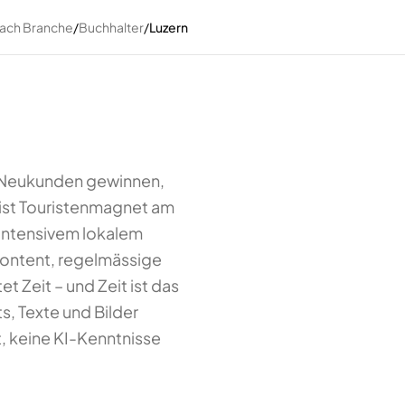
nach Branche
/
Buchhalter
/
Luzern
U-Neukunden gewinnen,
ist Touristenmagnet am
 intensivem lokalem
 Content, regelmässige
Zeit – und Zeit ist das
s, Texte und Bilder
, keine KI-Kenntnisse