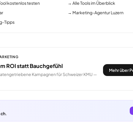
Tool kostenlos testen
→
Alle Tools im Überblick
ar
→
Marketing-Agentur Luzern
ng-Tipps
MARKETING
m ROI statt Bauchgefühl
Mehr über P
datengetriebene Kampagnen für Schweizer KMU —
.ch.