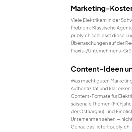
Marketing-Kosten f
Viele Elektrikern in der Sc
Problem: Klassische Agentu
publy.ch schliesst diese Lü
Überraschungen auf der Rec
Praxis-/Unternehmens-Grös
Content-Ideen und
Was macht guten Marketing-
Authentizität und klar erke
Content-Formate für Elektr
saisonale Themen (Frühjahr,
der Ostaargau), und Einblic
Unternehmen sehen — nicht
Genau das liefert publy.ch: 