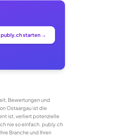
i publy.ch starten →
eit, Bewertungen und
on Ostaargau ist die
 ist, verliert potenzielle
ch nie so einfach. publy.ch
Ihre Branche und Ihren