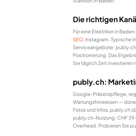
Standort in Baden.
Die richtigen Kanä
Für eine Elektriker in Bad
SEO
, Instagram. Typische I
Serviceangebote. publy.ch hil
Positionierung. Das Ergebni
Sie täglich Zeit investieren
publy.ch: Marketin
Google-Präsenzpflege, rege
Wartungshinweisen — done-f
Fotos und Infos, publy.ch 
publy.ch-Nutzung: CHF 39–6
Overhead. Probieren Sie pub