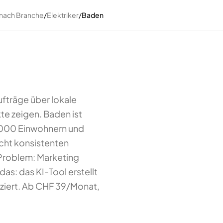
 nach Branche
/
Elektriker
/
Baden
ufträge über lokale
te zeigen. Baden ist
0'000 Einwohnern und
ucht konsistenten
Problem: Marketing
das: das KI-Tool erstellt
uziert. Ab CHF 39/Monat,