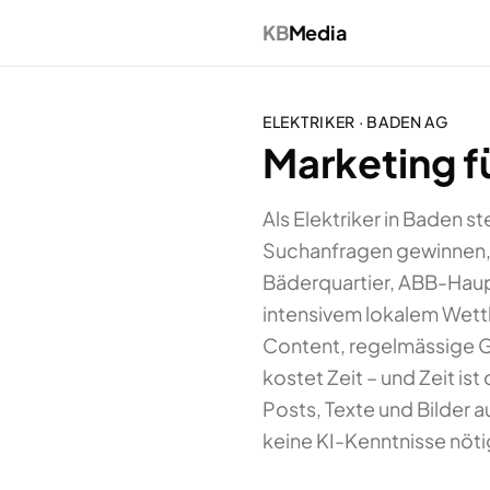
KB
Media
ELEKTRIKER
·
BADEN
AG
Marketing fü
Als Elektriker in Baden 
Suchanfragen gewinnen, N
Bäderquartier, ABB-Haup
intensivem lokalem Wettbe
Content, regelmässige 
kostet Zeit – und Zeit is
Posts, Texte und Bilder 
keine KI-Kenntnisse nöti