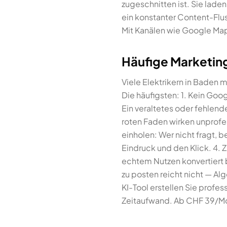
zugeschnitten ist. Sie laden
ein konstanter Content-Flu
Mit Kanälen wie Google Maps
Häufige Marketing
Viele Elektrikern in Baden
Die häufigsten: 1. Kein Go
Ein veraltetes oder fehlend
roten Faden wirken unprofe
einholen: Wer nicht fragt
Eindruck und den Klick. 4.
echtem Nutzen konvertiert b
zu posten reicht nicht — A
KI-Tool erstellen Sie profes
Zeitaufwand. Ab CHF 39/Mon