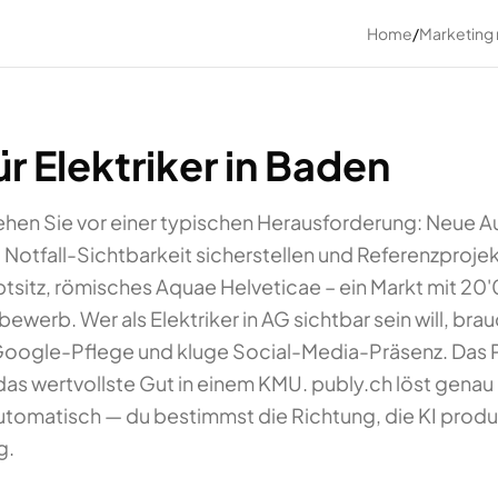
Home
/
Marketing
r Elektriker in Baden
stehen Sie vor einer typischen Herausforderung: Neue A
otfall-Sichtbarkeit sicherstellen und Referenzprojek
tsitz, römisches Aquae Helveticae – ein Markt mit 2
werb. Wer als Elektriker in AG sichtbar sein will, bra
Google-Pflege und kluge Social-Media-Präsenz. Das 
t das wertvollste Gut in einem KMU. publy.ch löst genau 
automatisch — du bestimmst die Richtung, die KI prod
g.