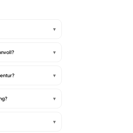
▾
nnvoll?
▾
gentur?
▾
ung?
▾
▾