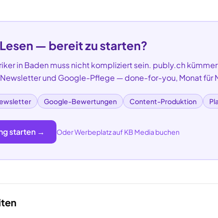
 Lesen — bereit zu starten?
riker
in
Baden
muss nicht kompliziert sein. publy.ch kümmert
, Newsletter und Google-Pflege — done-for-you, Monat für 
ewsletter
Google-Bewertungen
Content-Produktion
Pl
ng starten →
Oder Werbeplatz auf KB Media buchen
iten