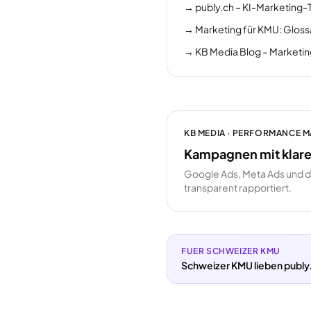
→
publy.ch – KI-Marketing-
→
Marketing für KMU: Gloss
→
KB Media Blog – Marketi
KB MEDIA · PERFORMANCE 
Kampagnen mit klare
Google Ads, Meta Ads und 
transparent rapportiert.
FUER SCHWEIZER KMU
Schweizer KMU lieben publy