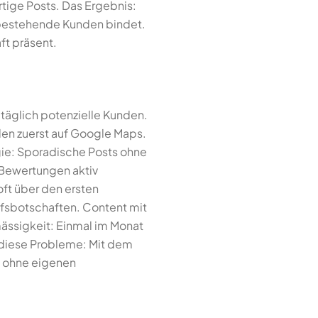
ertige Posts. Das Ergebnis:
d bestehende Kunden bindet.
ft präsent.
täglich potenzielle Kunden.
den zuerst auf Google Maps.
egie: Sporadische Posts ohne
 Bewertungen aktiv
ft über den ersten
ufsbotschaften. Content mit
mässigkeit: Einmal im Monat
e diese Probleme: Mit dem
 — ohne eigenen