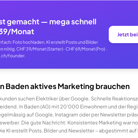
st gemacht — mega schnell
F 39/Monat
Jetzt be
ach: Foto hochladen, KI erstellt Posts und Bilder
n nötig. CHF 39/Monat (Starter) · CHF 69/Monat (Pro) ·
.ch/founder.
in Baden aktives Marketing brauchen
unden suchen Elektriker über Google. Schnelle Reaktionsz
cheidend. In Baden (AG) mit 20'000 Einwohnern und der Regi
egelmässig auf Google, Instagram oder per Newsletter präsent
ewerber. Die gute Nachricht: Konsistentes Marketing war no
e KI erstellt Posts, Bilder und Newsletter – abgestimmt auf 