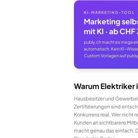
KI-MARKETING-TOOL
Marketing selb
mit KI · ab CH
publy.ch macht es mega einf
automatisch. Kein KI-Wisse
Custom Vorlagen auf publy
Warum Elektriker 
Hausbesitzer und Gewerbek
Zertifizierungen sind ents
Konkurrenz real. Wer nicht r
Kunden an sichtbarere Mitb
macht genau das einfach: Di