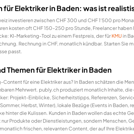
ür Elektriker in Baden: was ist realist
hweiz investieren zwischen CHF 300 und CHF 1'500 pro Monat
ren kosten oft CHF 150–250 pro Stunde, Freelancer haben 
cke: KI-Marketing-Tool zu einem Festpreis, der für
KMU
in Ba
hnung. Rechnung in CHF, monatlich kündbar. Starten Sie mit
se passt.
 Themen für Elektriker in Baden
Content für eine Elektriker aus? In Baden schätzen die Me
nnbaren Mehrwert. publy.ch produziert monatlich Inhalte, die
iker: Projekt-Einblicke, Sicherheitstipps, Referenzen, Se
 Sommer, Herbst, Winter), lokale Bezüge (Events in Baden, 
ke hinter die Kulissen. Kunden in Baden wollen das echte Ge
 nur Produkte oder Dienstleistungen, sondern Menschen, G
monatlich frischen, relevanten Content, der auf Ihre Elektrik