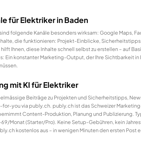
le für Elektriker in Baden
en sind folgende Kanäle besonders wirksam: Google Maps, Fa
nhalte, die funktionieren: Projekt-Einblicke, Sicherheitstipp
ft Ihnen, diese Inhalte schnell selbst zu erstellen – auf Basi
s: Ein konstanter Marketing-Output, der Ihre Sichtbarkeit i
 müssen.
g mit KI für Elektriker
lmässige Beiträge zu Projekten und Sicherheitstipps, News
or-you via publy.ch. publy.ch ist das Schweizer Marketing
übernimmt Content-Produktion, Planung und Publizierung. Ty
9/Monat (Starter/Pro). Keine Setup-Gebühren, kein Jahresv
ly.ch kostenlos aus – in wenigen Minuten den ersten Post er