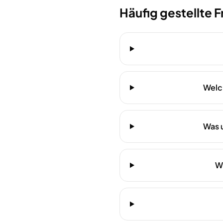
Häufig gestellte 
Welch
Was 
Wi