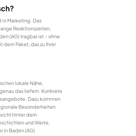
isch?
 in Marketing. Das
lange Reaktionszeiten.
den (AG) tragbar ist – ohne
 dem Paket, das zu Ihrer
nschen lokale Nähe,
 genau das liefern. Konkrete
rviceangebote. Dazu kommen
regionale Besonderheiten
sicht hinter dem
eschichten und Werte.
er in Baden (AG)