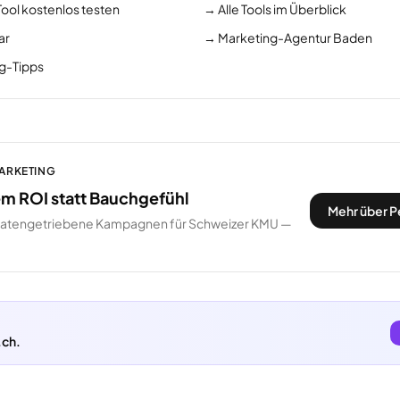
Tool kostenlos testen
→
Alle Tools im Überblick
ar
→
Marketing-Agentur Baden
ng-Tipps
MARKETING
m ROI statt Bauchgefühl
Mehr über P
datengetriebene Kampagnen für Schweizer KMU —
.ch.