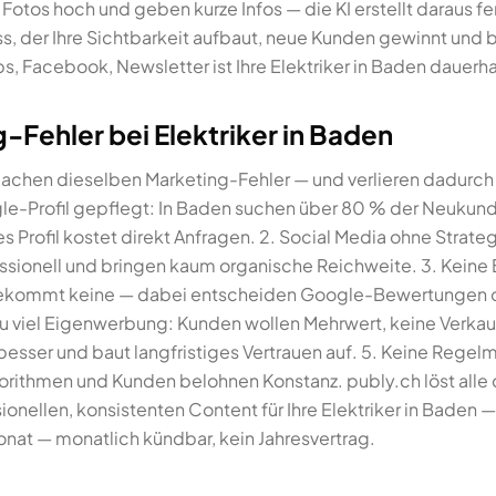
 Fotos hoch und geben kurze Infos — die KI erstellt daraus f
ss, der Ihre Sichtbarkeit aufbaut, neue Kunden gewinnt un
, Facebook, Newsletter ist Ihre Elektriker in Baden dauerha
-Fehler bei Elektriker in Baden
 machen dieselben Marketing-Fehler — und verlieren dadurch 
ogle-Profil gepflegt: In Baden suchen über 80 % der Neukun
es Profil kostet direkt Anfragen. 2. Social Media ohne Strat
ssionell und bringen kaum organische Reichweite. 3. Keine
, bekommt keine — dabei entscheiden Google-Bewertungen o
 Zu viel Eigenwerbung: Kunden wollen Mehrwert, keine Verka
esser und baut langfristiges Vertrauen auf. 5. Keine Regel
lgorithmen und Kunden belohnen Konstanz. publy.ch löst all
sionellen, konsistenten Content für Ihre Elektriker in Baden
at — monatlich kündbar, kein Jahresvertrag.