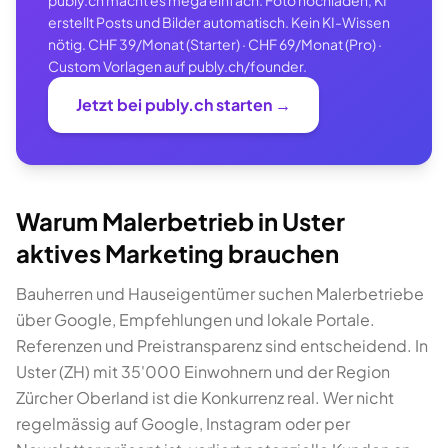
publy.ch macht es mega einfach: Foto hochladen, KI
erstellt Posts und Bilder automatisch. Kein KI-Wissen
nötig. CHF 39/Monat (Starter) · CHF 69/Monat (Pro) ·
Custom Vorlagen auf publy.ch/founder.
Jetzt bei publy.ch starten →
Warum Malerbetrieb in Uster
aktives Marketing brauchen
Bauherren und Hauseigentümer suchen Malerbetriebe
über Google, Empfehlungen und lokale Portale.
Referenzen und Preistransparenz sind entscheidend. In
Uster (ZH) mit 35'000 Einwohnern und der Region
Zürcher Oberland ist die Konkurrenz real. Wer nicht
regelmässig auf Google, Instagram oder per