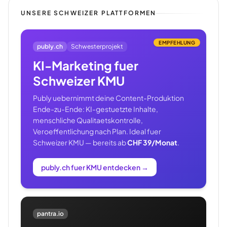
UNSERE SCHWEIZER PLATTFORMEN
EMPFEHLUNG
publy.ch
Schwesterprojekt
KI-Marketing fuer
Schweizer KMU
Publy uebernimmt deine Content-Produktion
Ende-zu-Ende: KI-gestuetzte Inhalte,
menschliche Qualitaetskontrolle,
Veroeffentlichung nach Plan. Ideal fuer
Schweizer KMU — bereits ab
CHF 39/Monat
.
publy.ch fuer KMU entdecken
→
pantra.io