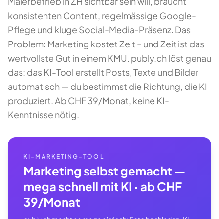
Malerbetrieb in ZH sichtbar sein will, braucht
konsistenten Content, regelmässige Google-
Pflege und kluge Social-Media-Präsenz. Das
Problem: Marketing kostet Zeit – und Zeit ist das
wertvollste Gut in einem KMU. publy.ch löst genau
das: das KI-Tool erstellt Posts, Texte und Bilder
automatisch — du bestimmst die Richtung, die KI
produziert. Ab CHF 39/Monat, keine KI-
Kenntnisse nötig.
KI-MARKETING-TOOL
Marketing selbst gemacht —
mega schnell mit KI · ab CHF
39/Monat