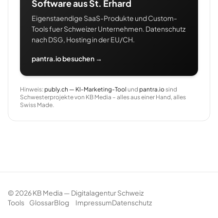
Software aus St. Erhard
Eigenstaendige SaaS-Produkte und Custom-
Tools fuer Schweizer Unternehmen. Datenschutz
nach DSG, Hosting in der EU/CH.
pantra.io besuchen →
Hinweis:
publy.ch — KI-Marketing-Tool
und
pantra.io
sind
Schwesterprojekte von KB Media – alles aus einer Hand, alles
Swiss Made.
©
2026
KB Media — Digitalagentur Schweiz
Tools
Glossar
Blog
Impressum
Datenschutz