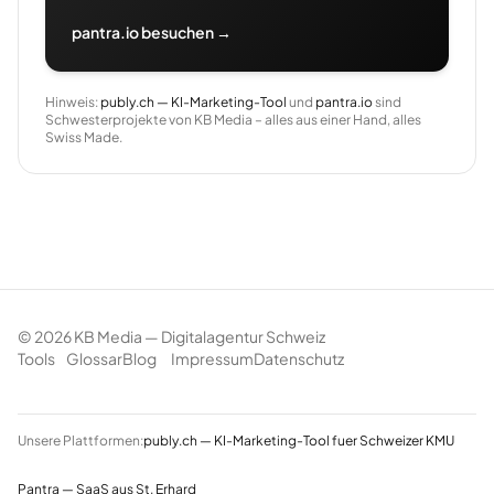
pantra.io besuchen →
Hinweis:
publy.ch — KI-Marketing-Tool
und
pantra.io
sind
Schwesterprojekte von KB Media – alles aus einer Hand, alles
Swiss Made.
©
2026
KB Media — Digitalagentur Schweiz
Tools
Glossar
Blog
Impressum
Datenschutz
Unsere Plattformen:
publy.ch — KI-Marketing-Tool fuer Schweizer KMU
Pantra — SaaS aus St. Erhard