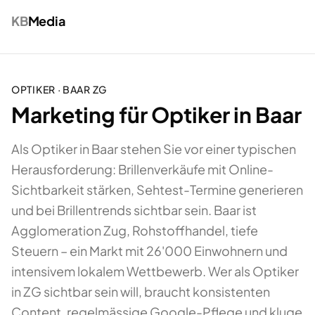
KB
Media
OPTIKER
·
BAAR
ZG
Marketing für Optiker in Baar
Als Optiker in Baar stehen Sie vor einer typischen
Herausforderung: Brillenverkäufe mit Online-
Sichtbarkeit stärken, Sehtest-Termine generieren
und bei Brillentrends sichtbar sein. Baar ist
Agglomeration Zug, Rohstoffhandel, tiefe
Steuern – ein Markt mit 26'000 Einwohnern und
intensivem lokalem Wettbewerb. Wer als Optiker
in ZG sichtbar sein will, braucht konsistenten
Content, regelmässige Google-Pflege und kluge