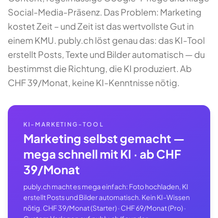
Social-Media-Präsenz. Das Problem: Marketing
kostet Zeit – und Zeit ist das wertvollste Gut in
einem KMU. publy.ch löst genau das: das KI-Tool
erstellt Posts, Texte und Bilder automatisch — du
bestimmst die Richtung, die KI produziert. Ab
CHF 39/Monat, keine KI-Kenntnisse nötig.
KI-MARKETING-TOOL
Marketing selbst gemacht —
mega schnell mit KI · ab CHF
39/Monat
publy.ch macht es mega einfach: Foto hochladen, KI
erstellt Posts und Bilder automatisch. Kein KI-Wissen
nötig. CHF 39/Monat (Starter) · CHF 69/Monat (Pro) ·