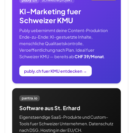
publy.ch
Schwesterprojekt
KI-Marketing fuer
Schweizer KMU
Publy uebernimmt deine Content-Produktion
Ende-zu-Ende: KI-gestuetzte Inhalte,
menschliche Qualitaetskontrolle,
Veroeffentlichung nach Plan. Ideal fuer
Schweizer KMU — bereits ab
CHF 39/Monat
.
publy.ch fuer KMU entdecken
→
pantra.io
Software aus St. Erhard
Eigenstaendige SaaS-Produkte und Custom-
Tools fuer Schweizer Unternehmen. Datenschutz
nach DSG, Hosting in der EU/CH.