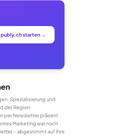
i publy.ch starten →
hen
n. Spezialisierung und
nd der Region
er per Newsletter präsent
tentes Marketing war noch
letter – abgestimmt auf Ihre