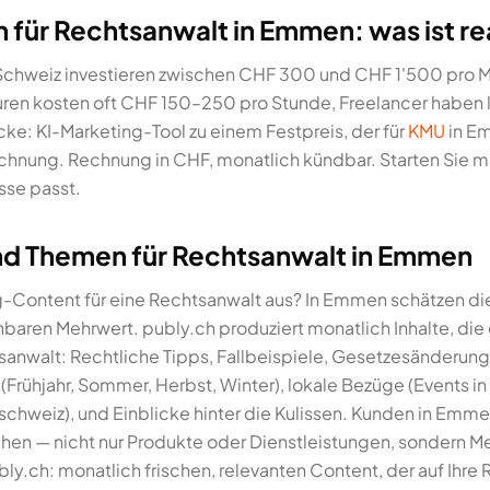
für Rechtsanwalt in Emmen: was ist rea
 Schweiz investieren zwischen CHF 300 und CHF 1'500 pro M
ren kosten oft CHF 150–250 pro Stunde, Freelancer haben 
cke: KI-Marketing-Tool zu einem Festpreis, der für
KMU
in Em
hnung. Rechnung in CHF, monatlich kündbar. Starten Sie mit
se passt.
d Themen für Rechtsanwalt in Emmen
-Content für eine Rechtsanwalt aus? In Emmen schätzen di
nnbaren Mehrwert. publy.ch produziert monatlich Inhalte, die
anwalt: Rechtliche Tipps, Fallbeispiele, Gesetzesänderun
rühjahr, Sommer, Herbst, Winter), lokale Bezüge (Events i
schweiz), und Einblicke hinter die Kulissen. Kunden in Emm
hen — nicht nur Produkte oder Dienstleistungen, sondern 
bly.ch: monatlich frischen, relevanten Content, der auf Ihr