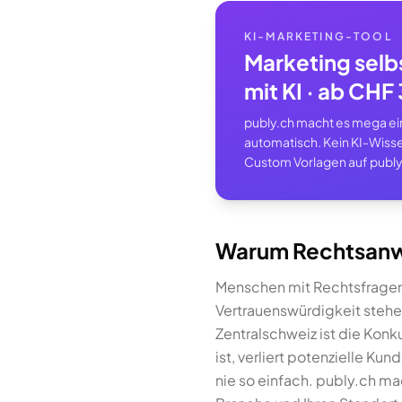
KI-MARKETING-TOOL
Marketing selb
mit KI · ab CH
publy.ch macht es mega einf
automatisch. Kein KI-Wisse
Custom Vorlagen auf publy
Warum Rechtsanwa
Menschen mit Rechtsfragen
Vertrauenswürdigkeit steh
Zentralschweiz ist die Konk
ist, verliert potenzielle K
nie so einfach. publy.ch ma