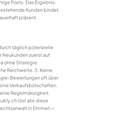
ertige Posts. Das Ergebnis:
d bestehende Kunden bindet.
auerhaft präsent.
urch täglich potenzielle
r Neukunden zuerst auf
ia ohne Strategie:
he Reichweite. 3. Keine
ogle-Bewertungen oft über
keine Verkaufsbotschaften.
 Keine Regelmässigkeit:
bly.ch löst alle diese
e Rechtsanwalt in Emmen —