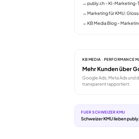
→
publy.ch – KI-Marketing-
→
Marketing für KMU: Gloss
→
KB Media Blog – Marketi
KB MEDIA · PERFORMANCE 
Mehr Kunden über G
Google Ads, Meta Ads und 
transparent rapportiert.
FUER SCHWEIZER KMU
Schweizer KMU lieben publy