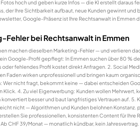
 Fotos hoch und geben kurze Infos — die KI erstellt daraus f
ss, der Ihre Sichtbarkeit aufbaut, neue Kunden gewinnt un
ewsletter, Google-Präsenz ist Ihre Rechtsanwalt in Emmen d
g-Fehler bei Rechtsanwalt in Emmen
en machen dieselben Marketing-Fehler — und verlieren dad
 Kein Google-Profil gepflegt: In Emmen suchen über 80 % de
 oder fehlendes Profil kostet direkt Anfragen. 2. Social Med
en Faden wirken unprofessionell und bringen kaum organisc
n: Wer nicht fragt, bekommt keine — dabei entscheiden Go
n Klick. 4. Zu viel Eigenwerbung: Kunden wollen Mehrwert, 
onvertiert besser und baut langfristiges Vertrauen auf. 5.
eicht nicht — Algorithmen und Kunden belohnen Konstanz. pu
rstellen Sie professionellen, konsistenten Content für Ihr
Ab CHF 39/Monat — monatlich kündbar, kein Jahresvertrag.