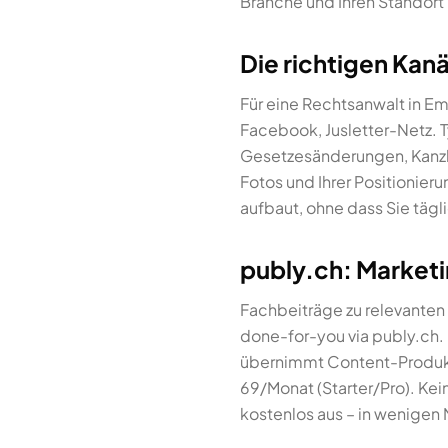
Branche und Ihren Standort
Die richtigen Kan
Für eine Rechtsanwalt in E
Facebook, Jusletter-Netz. Ty
Gesetzesänderungen, Kanzlei-
Fotos und Ihrer Positionier
aufbaut, ohne dass Sie tägl
publy.ch: Marketi
Fachbeiträge zu relevanten
done-for-you via publy.ch.
übernimmt Content-Produkti
69/Monat (Starter/Pro). Ke
kostenlos aus – in wenigen 