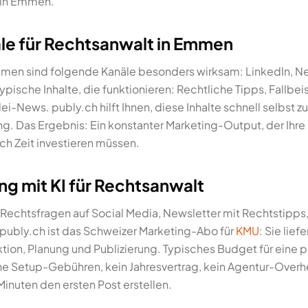
 in Emmen.
äle für Rechtsanwalt in Emmen
mmen sind folgende Kanäle besonders wirksam: LinkedIn, N
pische Inhalte, die funktionieren: Rechtliche Tipps, Fallbei
News. publy.ch hilft Ihnen, diese Inhalte schnell selbst zu e
ung. Das Ergebnis: Ein konstanter Marketing-Output, der Ihr
ich Zeit investieren müssen.
ng mit KI für Rechtsanwalt
 Rechtsfragen auf Social Media, Newsletter mit Rechtstipp
 publy.ch ist das Schweizer Marketing-Abo für
KMU
: Sie lief
on, Planung und Publizierung. Typisches Budget für eine 
ine Setup-Gebühren, kein Jahresvertrag, kein Agentur-Overh
Minuten den ersten Post erstellen.