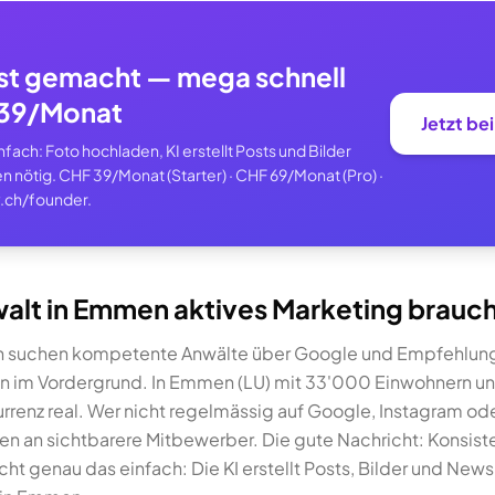
st gemacht — mega schnell
F 39/Monat
Jetzt be
ach: Foto hochladen, KI erstellt Posts und Bilder
n nötig. CHF 39/Monat (Starter) · CHF 69/Monat (Pro) ·
.ch/founder.
lt in Emmen aktives Marketing brauc
 suchen kompetente Anwälte über Google und Empfehlunge
en im Vordergrund. In Emmen (LU) mit 33'000 Einwohnern u
urrenz real. Wer nicht regelmässig auf Google, Instagram od
unden an sichtbarere Mitbewerber. Die gute Nachricht: Konsis
cht genau das einfach: Die KI erstellt Posts, Bilder und News