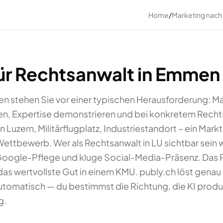
Home
/
Marketing nach
ür Rechtsanwalt in Emmen
en stehen Sie vor einer typischen Herausforderung: M
n, Expertise demonstrieren und bei konkretem Rechts­
Luzern, Militärflugplatz, Industriestandort – ein Mar
ettbewerb. Wer als Rechtsanwalt in LU sichtbar sein w
Google-Pflege und kluge Social-Media-Präsenz. Das 
t das wertvollste Gut in einem KMU. publy.ch löst genau 
automatisch — du bestimmst die Richtung, die KI prod
g.