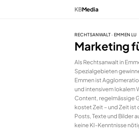
KB
Media
RECHTSANWALT
·
EMMEN
LU
Marketing f
Als Rechtsanwalt in Emm
Spezialgebieten gewinne
Emmen ist Agglomeration 
und intensivem lokalem W
Content, regelmässige 
kostet Zeit – und Zeit is
Posts, Texte und Bilder 
keine KI-Kenntnisse nöti