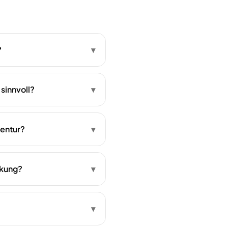
?
▾
sinnvoll?
▾
gentur?
▾
rkung?
▾
▾