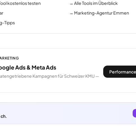
Tool kostenlos testen
→
Alle Tools im Überblick
ar
→
Marketing-Agentur Emmen
ng-Tipps
MARKETING
oogle Ads & Meta Ads
Performance
datengetriebene Kampagnen für Schweizer KMU —
.ch.