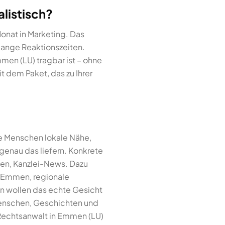
listisch?
onat in Marketing. Das
lange Reaktionszeiten.
men (LU) tragbar ist – ohne
 dem Paket, das zu Ihrer
e Menschen lokale Nähe,
 genau das liefern. Konkrete
gen, Kanzlei-News. Dazu
n Emmen, regionale
en wollen das echte Gesicht
Menschen, Geschichten und
e Rechtsanwalt in Emmen (LU)