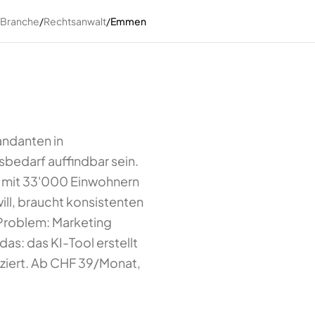
 Branche
/
Rechtsanwalt
/
Emmen
andanten in
bedarf auffindbar sein.
kt mit 33'000 Einwohnern
ill, braucht konsistenten
Problem: Marketing
das: das KI-Tool erstellt
uziert. Ab CHF 39/Monat,