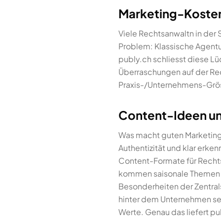
Marketing-Kosten 
Viele Rechtsanwaltn in der
Problem: Klassische Agentu
publy.ch schliesst diese Lü
Überraschungen auf der Rec
Praxis-/Unternehmens-Grös
Content-Ideen un
Was macht guten Marketing
Authentizität und klar erke
Content-Formate für Rechts
kommen saisonale Themen (F
Besonderheiten der Zentral
hinter dem Unternehmen se
Werte. Genau das liefert pu