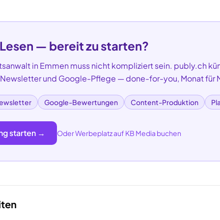
 Lesen — bereit zu starten?
tsanwalt
in
Emmen
muss nicht kompliziert sein. publy.ch kü
, Newsletter und Google-Pflege — done-for-you, Monat für 
ewsletter
Google-Bewertungen
Content-Produktion
Pl
ng starten →
Oder Werbeplatz auf KB Media buchen
iten