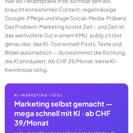
Wer als Tierarztpraxis in BE sichtbar sein will,
braucht konsistenten Content, regelmässige
Google-Pflege und kluge Social-Media-Präsenz.
Das Problem: Marketing kostet Zeit – und Zeit ist
das wertvollste Gut in einem KMU. publy.ch löst
genau das: das KI-Tool erstellt Posts, Texte und
Bilder automatisch — du bestimmst die Richtung,
die KI produziert. Ab CHF 39/Monat, keine KI-
Kenntnisse nötig.
KI-MARKETING-TOOL
Marketing selbst gemacht —
mega schnell mit KI · ab CHF
39/Monat