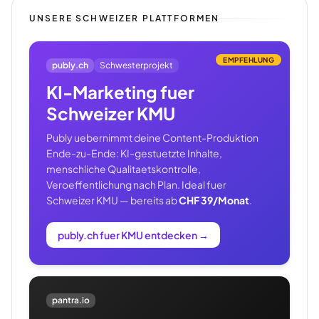
UNSERE SCHWEIZER PLATTFORMEN
EMPFEHLUNG
publy.ch
Schwesterprojekt
KI-Marketing fuer
Schweizer KMU
Publy uebernimmt deine Content-Produktion
Ende-zu-Ende: KI-gestuetzte Inhalte,
menschliche Qualitaetskontrolle,
Veroeffentlichung nach Plan. Ideal fuer
Schweizer KMU — bereits ab
CHF 39/Monat
.
publy.ch fuer KMU entdecken
→
pantra.io