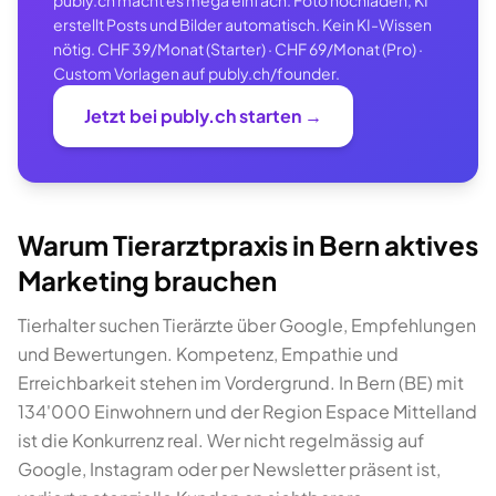
publy.ch macht es mega einfach: Foto hochladen, KI
erstellt Posts und Bilder automatisch. Kein KI-Wissen
nötig. CHF 39/Monat (Starter) · CHF 69/Monat (Pro) ·
Custom Vorlagen auf publy.ch/founder.
Jetzt bei publy.ch starten →
Warum Tierarztpraxis in Bern aktives
Marketing brauchen
Tierhalter suchen Tierärzte über Google, Empfehlungen
und Bewertungen. Kompetenz, Empathie und
Erreichbarkeit stehen im Vordergrund. In Bern (BE) mit
134'000 Einwohnern und der Region Espace Mittelland
ist die Konkurrenz real. Wer nicht regelmässig auf
Google, Instagram oder per Newsletter präsent ist,