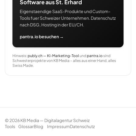
Software aus St. Erhard
Eigenstaendige SaaS-Produkte und Custom-
Tools fuer Schweizer Unternehmen. Datenschutz
nach DSG, Hosting in der EU/CH.
pantra.io besuchen →
Hinweis:
publy.ch — KI-Marketing-Tool
und
pantra.io
sind
Schwesterprojekte von KB Media – alles aus einer Hand, alles
Swiss Made.
©
2026
KB Media — Digitalagentur Schweiz
Tools
Glossar
Blog
Impressum
Datenschutz