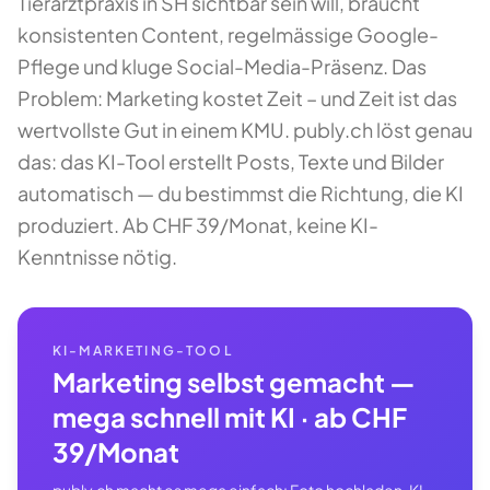
Tierarztpraxis in SH sichtbar sein will, braucht
konsistenten Content, regelmässige Google-
Pflege und kluge Social-Media-Präsenz. Das
Problem: Marketing kostet Zeit – und Zeit ist das
wertvollste Gut in einem KMU. publy.ch löst genau
das: das KI-Tool erstellt Posts, Texte und Bilder
automatisch — du bestimmst die Richtung, die KI
produziert. Ab CHF 39/Monat, keine KI-
Kenntnisse nötig.
KI-MARKETING-TOOL
Marketing selbst gemacht —
mega schnell mit KI · ab CHF
39/Monat