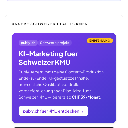
UNSERE SCHWEIZER PLATTFORMEN
EMPFEHLUNG
publy.ch
Schwesterprojekt
KI-Marketing fuer
Schweizer KMU
Publy uebernimmt deine Content-Produktion
Ende-zu-Ende: KI-gestuetzte Inhalte,
menschliche Qualitaetskontrolle,
Veroeffentlichung nach Plan. Ideal fuer
Schweizer KMU — bereits ab
CHF 39/Monat
.
publy.ch fuer KMU entdecken
→