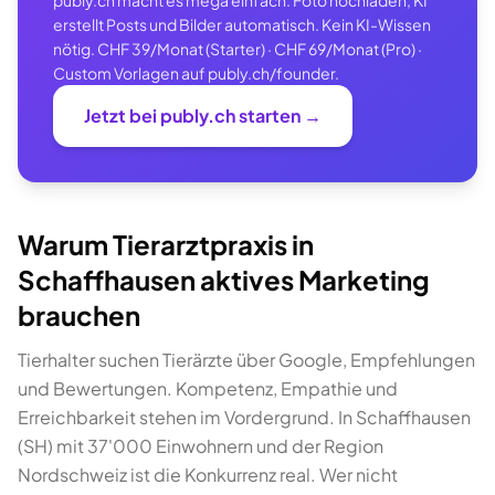
publy.ch macht es mega einfach: Foto hochladen, KI
erstellt Posts und Bilder automatisch. Kein KI-Wissen
nötig. CHF 39/Monat (Starter) · CHF 69/Monat (Pro) ·
Custom Vorlagen auf publy.ch/founder.
Jetzt bei publy.ch starten →
Warum Tierarztpraxis in
Schaffhausen aktives Marketing
brauchen
Tierhalter suchen Tierärzte über Google, Empfehlungen
und Bewertungen. Kompetenz, Empathie und
Erreichbarkeit stehen im Vordergrund. In Schaffhausen
(SH) mit 37'000 Einwohnern und der Region
Nordschweiz ist die Konkurrenz real. Wer nicht