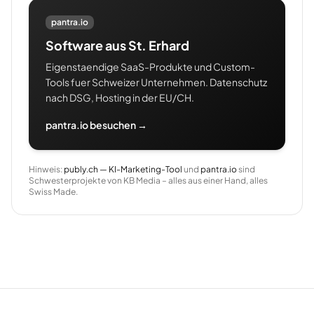
pantra.io
Software aus St. Erhard
Eigenstaendige SaaS-Produkte und Custom-
Tools fuer Schweizer Unternehmen. Datenschutz
nach DSG, Hosting in der EU/CH.
pantra.io besuchen →
Hinweis:
publy.ch — KI-Marketing-Tool
und
pantra.io
sind
Schwesterprojekte von KB Media – alles aus einer Hand, alles
Swiss Made.