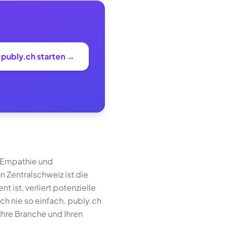
i publy.ch starten →
 Empathie und
 Zentralschweiz ist die
 ist, verliert potenzielle
ch nie so einfach. publy.ch
Ihre Branche und Ihren