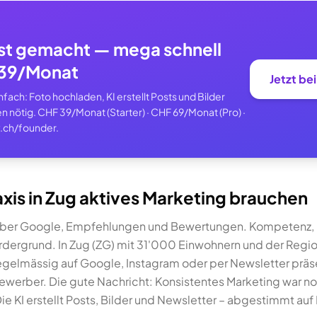
st gemacht — mega schnell
F 39/Monat
Jetzt be
ach: Foto hochladen, KI erstellt Posts und Bilder
n nötig. CHF 39/Monat (Starter) · CHF 69/Monat (Pro) ·
.ch/founder.
xis in Zug aktives Marketing brauchen
te über Google, Empfehlungen und Bewertungen. Kompetenz,
rdergrund. In Zug (ZG) mit 31'000 Einwohnern und der Region
egelmässig auf Google, Instagram oder per Newsletter präsent
ewerber. Die gute Nachricht: Konsistentes Marketing war no
e KI erstellt Posts, Bilder und Newsletter – abgestimmt auf 