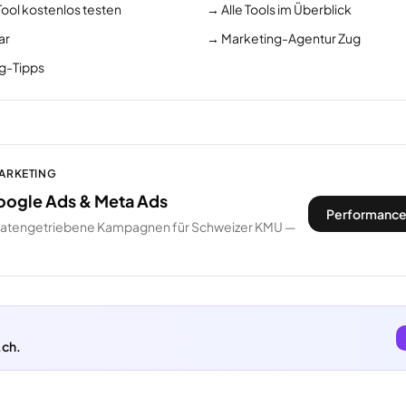
Tool kostenlos testen
→
Alle Tools im Überblick
ar
→
Marketing-Agentur Zug
ng-Tipps
MARKETING
oogle Ads & Meta Ads
Performance
datengetriebene Kampagnen für Schweizer KMU —
.ch.