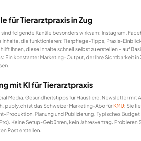
e für Tierarztpraxis in Zug
 Zug sind folgende Kanäle besonders wirksam: Instagram, Fa
 Inhalte, die funktionieren: Tierpflege-Tipps, Praxis-Einbli
ft Ihnen, diese Inhalte schnell selbst zu erstellen – auf Basi
s: Ein konstanter Marketing-Output, der Ihre Sichtbarkeit in
ssen.
g mit KI für Tierarztpraxis
cial Media, Gesundheitstipps für Haustiere, Newsletter mit
h. publy.ch ist das Schweizer Marketing-Abo für
KMU
: Sie l
-Produktion, Planung und Publizierung. Typisches Budget 
ro). Keine Setup-Gebühren, kein Jahresvertrag. Probieren S
en Post erstellen.