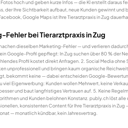
 Fotos hoch und geben kurze Infos — die KI erstellt daraus f
ss, der Ihre Sichtbarkeit aufbaut, neue Kunden gewinnt un
Facebook, Google Maps ist Ihre Tierarztpraxis in Zug dauerha
Fehler bei Tierarztpraxis in Zug
g machen dieselben Marketing-Fehler — und verlieren dadurch
 Kein Google-Profil gepflegt: In Zug suchen über 80 % der 
ehlendes Profil kostet direkt Anfragen. 2. Social Media ohne
ken unprofessionell und bringen kaum organische Reichwei
fragt, bekommt keine — dabei entscheiden Google-Bewertun
 Zu viel Eigenwerbung: Kunden wollen Mehrwert, keine Verka
esser und baut langfristiges Vertrauen auf. 5. Keine Regel
lgorithmen und Kunden belohnen Konstanz. publy.ch löst all
sionellen, konsistenten Content für Ihre Tierarztpraxis in Zug
Monat — monatlich kündbar, kein Jahresvertrag.