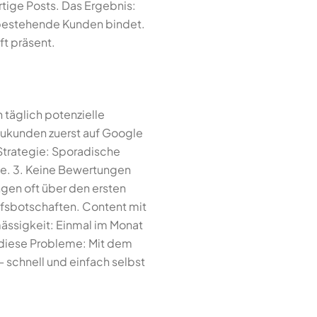
ertige Posts. Das Ergebnis:
d bestehende Kunden bindet.
ft präsent.
 täglich potenzielle
Neukunden zuerst auf Google
 Strategie: Sporadische
te. 3. Keine Bewertungen
gen oft über den ersten
ufsbotschaften. Content mit
mässigkeit: Einmal im Monat
e diese Probleme: Mit dem
 — schnell und einfach selbst