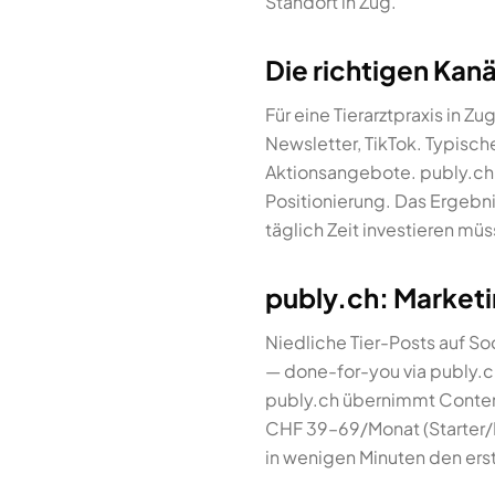
Standort in Zug.
Die richtigen Kanäl
Für eine Tierarztpraxis in
Newsletter, TikTok. Typische
Aktionsangebote. publy.ch hil
Positionierung. Das Ergebni
täglich Zeit investieren mü
publy.ch: Marketin
Niedliche Tier-Posts auf So
— done-for-you via publy.c
publy.ch übernimmt Content
CHF 39–69/Monat (Starter/P
in wenigen Minuten den erst