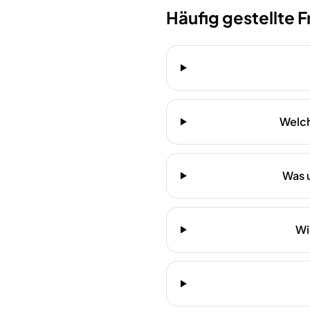
Häufig gestellte 
Welch
Was 
Wi