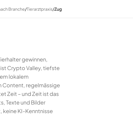
nach Branche
/
Tierarztpraxis
/
Zug
Tierhalter gewinnen,
st Crypto Valley, tiefste
vem lokalem
ten Content, regelmässige
Zeit – und Zeit ist das
s, Texte und Bilder
, keine KI-Kenntnisse