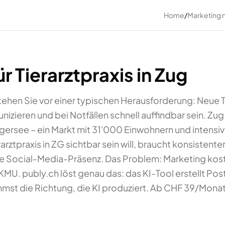
Home
/
Marketing 
r Tierarztpraxis in Zug
 stehen Sie vor einer typischen Herausforderung: Neue 
zieren und bei Notfällen schnell auffindbar sein. Zug i
ersee – ein Markt mit 31'000 Einwohnern und intensi
arztpraxis in ZG sichtbar sein will, braucht konsisten
Social-Media-Präsenz. Das Problem: Marketing kostet 
KMU. publy.ch löst genau das: das KI-Tool erstellt Post
mst die Richtung, die KI produziert. Ab CHF 39/Monat