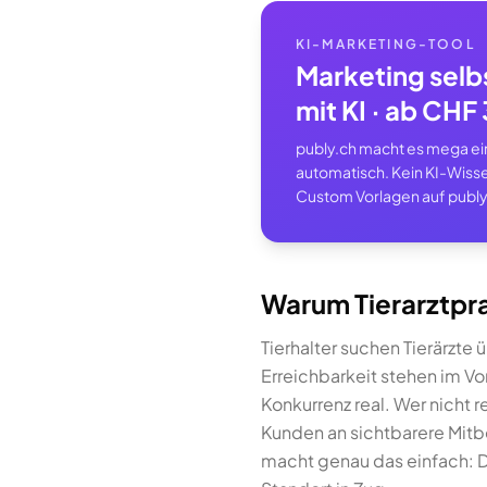
KI-MARKETING-TOOL
Marketing selb
mit KI · ab CH
publy.ch macht es mega einf
automatisch. Kein KI-Wisse
Custom Vorlagen auf publy
Warum Tierarztpra
Tierhalter suchen Tierärz
Erreichbarkeit stehen im Vo
Konkurrenz real. Wer nicht r
Kunden an sichtbarere Mitb
macht genau das einfach: Di