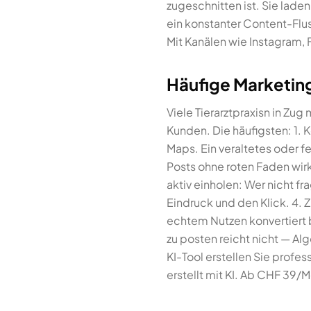
zugeschnitten ist. Sie laden
ein konstanter Content-Flu
Mit Kanälen wie Instagram, 
Häufige Marketing-
Viele Tierarztpraxisn in Zu
Kunden. Die häufigsten: 1.
Maps. Ein veraltetes oder f
Posts ohne roten Faden wir
aktiv einholen: Wer nicht 
Eindruck und den Klick. 4.
echtem Nutzen konvertiert b
zu posten reicht nicht — A
KI-Tool erstellen Sie profes
erstellt mit KI. Ab CHF 39/