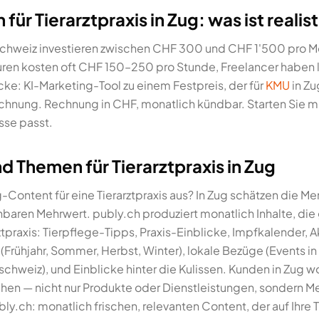
ür Tierarztpraxis in Zug: was ist realis
r Schweiz investieren zwischen CHF 300 und CHF 1'500 pro M
ren kosten oft CHF 150–250 pro Stunde, Freelancer haben 
cke: KI-Marketing-Tool zu einem Festpreis, der für
KMU
in Zu
hnung. Rechnung in CHF, monatlich kündbar. Starten Sie mit
se passt.
 Themen für Tierarztpraxis in Zug
Content für eine Tierarztpraxis aus? In Zug schätzen die M
nnbaren Mehrwert. publy.ch produziert monatlich Inhalte, die
tpraxis: Tierpflege-Tipps, Praxis-Einblicke, Impfkalender,
rühjahr, Sommer, Herbst, Winter), lokale Bezüge (Events in 
chweiz), und Einblicke hinter die Kulissen. Kunden in Zug w
hen — nicht nur Produkte oder Dienstleistungen, sondern 
ly.ch: monatlich frischen, relevanten Content, der auf Ihre Ti