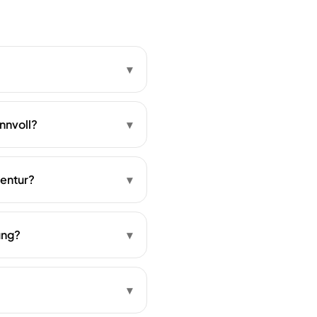
▾
nnvoll?
▾
gentur?
▾
ung?
▾
▾