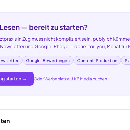
 Lesen — bereit zu starten?
rztpraxis
in
Zug
muss nicht kompliziert sein. publy.ch kümmer
, Newsletter und Google-Pflege — done-for-you, Monat für 
ewsletter
Google-Bewertungen
Content-Produktion
Pl
ng starten →
Oder Werbeplatz auf KB Media buchen
iten