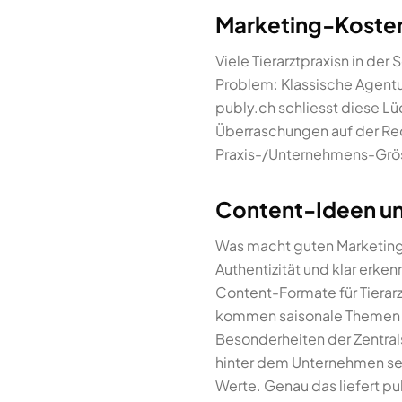
Marketing-Kosten f
Viele Tierarztpraxisn in de
Problem: Klassische Agentu
publy.ch schliesst diese Lü
Überraschungen auf der Rec
Praxis-/Unternehmens-Grös
Content-Ideen und
Was macht guten Marketing-
Authentizität und klar erke
Content-Formate für Tierarz
kommen saisonale Themen (F
Besonderheiten der Zentrals
hinter dem Unternehmen se
Werte. Genau das liefert pub