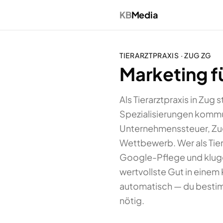
KB
Media
TIERARZTPRAXIS
·
ZUG
ZG
Marketing fü
Als Tierarztpraxis in Zug
Spezialisierungen kommuni
Unternehmenssteuer, Zug
Wettbewerb. Wer als Tier
Google-Pflege und kluge 
wertvollste Gut in einem 
automatisch — du bestim
nötig.