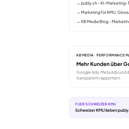
→
publy.ch – KI-Marketing-
→
Marketing für KMU: Gloss
→
KB Media Blog – Marketi
KB MEDIA · PERFORMANCE 
Mehr Kunden über G
Google Ads, Meta Ads und 
transparent rapportiert.
FUER SCHWEIZER KMU
Schweizer KMU lieben publy