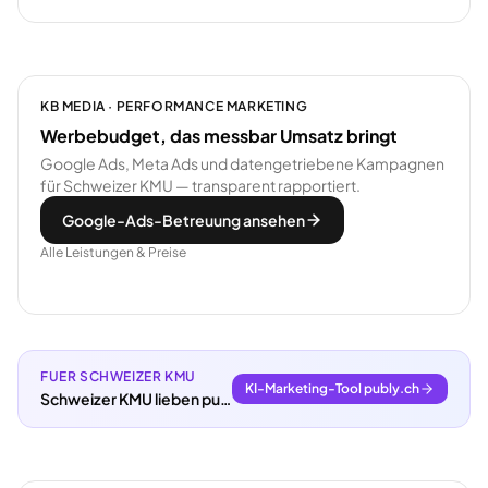
KB MEDIA · PERFORMANCE MARKETING
Werbebudget, das messbar Umsatz bringt
Google Ads, Meta Ads und datengetriebene Kampagnen
für Schweizer KMU — transparent rapportiert.
Google-Ads-Betreuung ansehen
Alle Leistungen & Preise
FUER SCHWEIZER KMU
KI-Marketing-Tool publy.ch
Schweizer KMU lieben publy.ch.