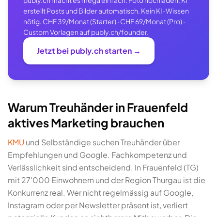
publy.ch macht es mega einfach: Foto hochladen, KI
erstellt Posts und Bilder automatisch. Kein KI-Wissen
nötig. CHF 39/Monat (Starter) · CHF 69/Monat (Pro) ·
Custom Vorlagen auf publy.ch/founder.
Jetzt bei publy.ch starten →
Warum Treuhänder in Frauenfeld
aktives Marketing brauchen
KMU
und Selbständige suchen Treuhänder über
Empfehlungen und Google. Fachkompetenz und
Verlässlichkeit sind entscheidend. In Frauenfeld (TG)
mit 27'000 Einwohnern und der Region Thurgau ist die
Konkurrenz real. Wer nicht regelmässig auf Google,
Instagram oder per Newsletter präsent ist, verliert