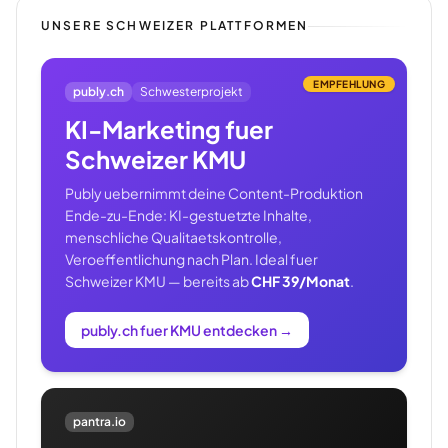
UNSERE SCHWEIZER PLATTFORMEN
EMPFEHLUNG
publy.ch
Schwesterprojekt
KI-Marketing fuer
Schweizer KMU
Publy uebernimmt deine Content-Produktion
Ende-zu-Ende: KI-gestuetzte Inhalte,
menschliche Qualitaetskontrolle,
Veroeffentlichung nach Plan. Ideal fuer
Schweizer KMU — bereits ab
CHF 39/Monat
.
publy.ch fuer KMU entdecken
→
pantra.io