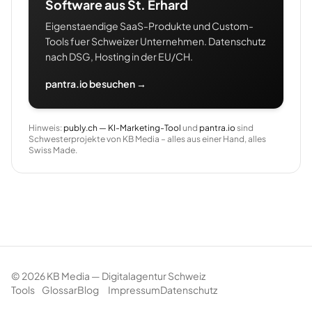
Software aus St. Erhard
Eigenstaendige SaaS-Produkte und Custom-
Tools fuer Schweizer Unternehmen. Datenschutz
nach DSG, Hosting in der EU/CH.
pantra.io besuchen →
Hinweis:
publy.ch — KI-Marketing-Tool
und
pantra.io
sind
Schwesterprojekte von KB Media – alles aus einer Hand, alles
Swiss Made.
©
2026
KB Media — Digitalagentur Schweiz
Tools
Glossar
Blog
Impressum
Datenschutz