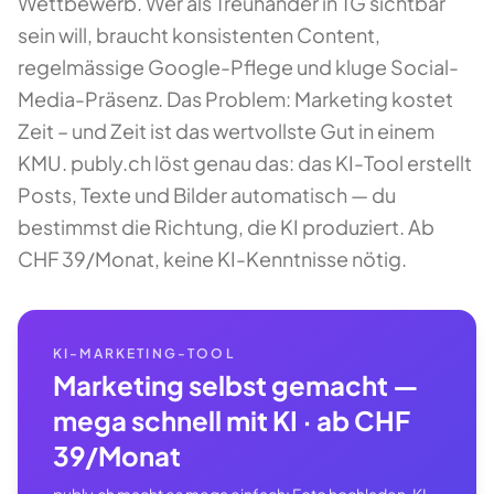
Wettbewerb. Wer als Treuhänder in TG sichtbar
sein will, braucht konsistenten Content,
regelmässige Google-Pflege und kluge Social-
Media-Präsenz. Das Problem: Marketing kostet
Zeit – und Zeit ist das wertvollste Gut in einem
KMU. publy.ch löst genau das: das KI-Tool erstellt
Posts, Texte und Bilder automatisch — du
bestimmst die Richtung, die KI produziert. Ab
CHF 39/Monat, keine KI-Kenntnisse nötig.
KI-MARKETING-TOOL
Marketing selbst gemacht —
mega schnell mit KI · ab CHF
39/Monat