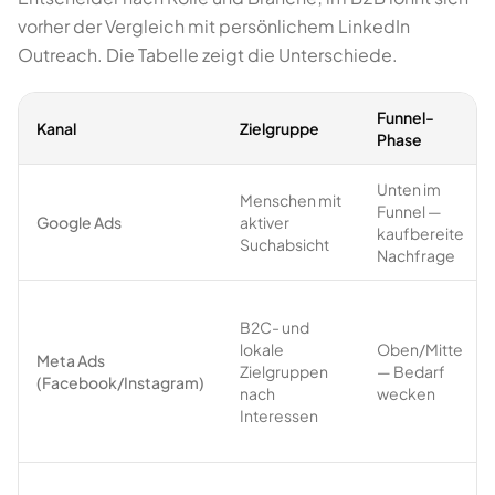
vorher der Vergleich mit persönlichem LinkedIn
Outreach. Die Tabelle zeigt die Unterschiede.
Funnel-
Kanal
Zielgruppe
Phase
Unten im
Menschen mit
Funnel —
Google Ads
aktiver
kaufbereite
Suchabsicht
Nachfrage
B2C- und
lokale
Oben/Mitte
Meta Ads
Zielgruppen
— Bedarf
(Facebook/Instagram)
nach
wecken
Interessen