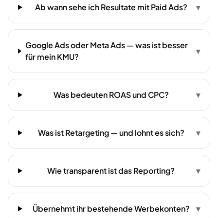
Ab wann sehe ich Resultate mit Paid Ads?
▾
Google Ads oder Meta Ads — was ist besser
▾
für mein KMU?
Was bedeuten ROAS und CPC?
▾
Was ist Retargeting — und lohnt es sich?
▾
Wie transparent ist das Reporting?
▾
Übernehmt ihr bestehende Werbekonten?
▾