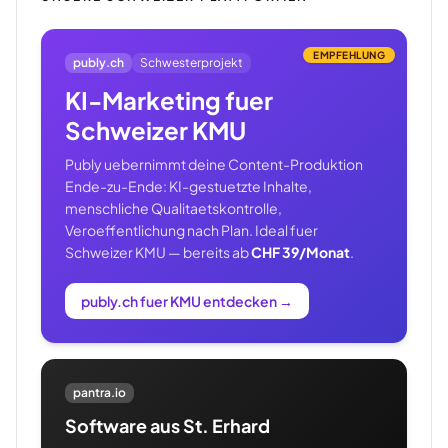
EMPFEHLUNG
publy.ch
Schwesterprojekt
KI-Marketing fuer
Schweizer KMU
Publy uebernimmt deine Content-Produktion
Ende-zu-Ende: KI-gestuetzte Inhalte,
menschliche Qualitaetskontrolle,
Veroeffentlichung nach Plan. Ideal fuer
Schweizer KMU — bereits ab
CHF 39/Monat
.
publy.ch fuer KMU entdecken
→
pantra.io
Software aus St. Erhard