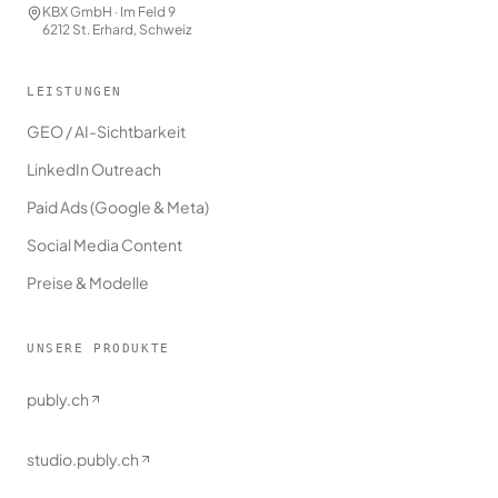
KBX GmbH · Im Feld 9
6212 St. Erhard, Schweiz
LEISTUNGEN
GEO / AI-Sichtbarkeit
LinkedIn Outreach
Paid Ads (Google & Meta)
Social Media Content
Preise & Modelle
UNSERE PRODUKTE
publy.ch
studio.publy.ch