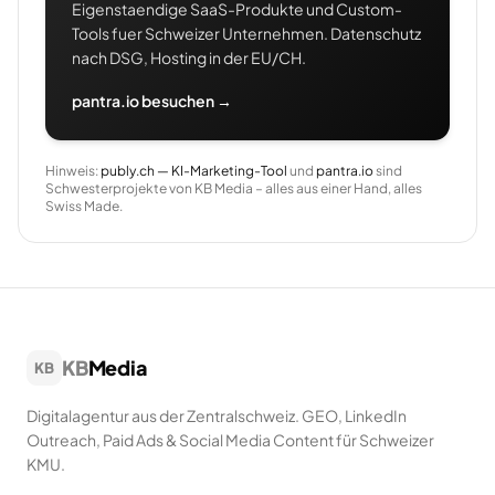
Eigenstaendige SaaS-Produkte und Custom-
Tools fuer Schweizer Unternehmen. Datenschutz
nach DSG, Hosting in der EU/CH.
pantra.io besuchen →
Hinweis:
publy.ch — KI-Marketing-Tool
und
pantra.io
sind
Schwesterprojekte von KB Media – alles aus einer Hand, alles
Swiss Made.
KB
Media
KB
Digitalagentur aus der Zentralschweiz. GEO, LinkedIn
Outreach, Paid Ads & Social Media Content für Schweizer
KMU.