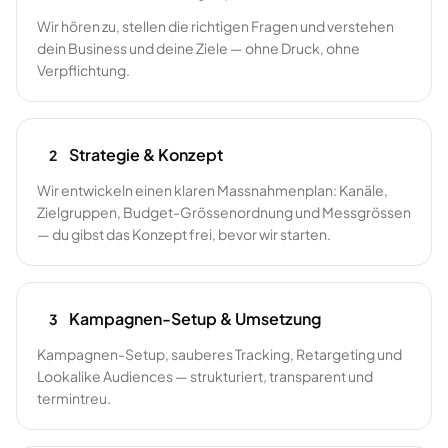
Wir hören zu, stellen die richtigen Fragen und verstehen
dein Business und deine Ziele — ohne Druck, ohne
Verpflichtung.
Strategie & Konzept
2
Wir entwickeln einen klaren Massnahmenplan: Kanäle,
Zielgruppen, Budget-Grössenordnung und Messgrössen
— du gibst das Konzept frei, bevor wir starten.
Kampagnen-Setup & Umsetzung
3
Kampagnen-Setup, sauberes Tracking, Retargeting und
Lookalike Audiences — strukturiert, transparent und
termintreu.