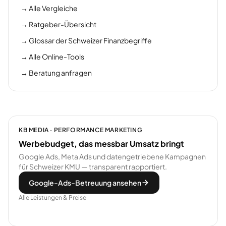
→
Alle Vergleiche
→
Ratgeber-Übersicht
→
Glossar der Schweizer Finanzbegriffe
→
Alle Online-Tools
→
Beratung anfragen
KB MEDIA · PERFORMANCE MARKETING
Werbebudget, das messbar Umsatz bringt
Google Ads, Meta Ads und datengetriebene Kampagnen
für Schweizer KMU — transparent rapportiert.
Google-Ads-Betreuung ansehen
Alle Leistungen & Preise