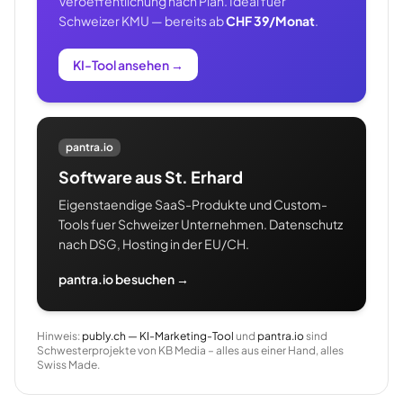
Veroeffentlichung nach Plan. Ideal fuer
Schweizer KMU — bereits ab
CHF 39/Monat
.
KI-Tool ansehen
→
pantra.io
Software aus St. Erhard
Eigenstaendige SaaS-Produkte und Custom-
Tools fuer Schweizer Unternehmen. Datenschutz
nach DSG, Hosting in der EU/CH.
pantra.io besuchen →
Hinweis:
publy.ch — KI-Marketing-Tool
und
pantra.io
sind
Schwesterprojekte von KB Media – alles aus einer Hand, alles
Swiss Made.