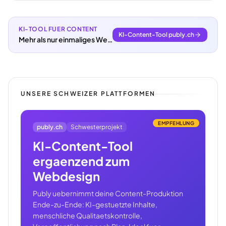
KI-TOOL FUER CONTENT
KI-Content-Tool publy.ch
Mehr als nur einmaliges Webdesign.
UNSERE SCHWEIZER PLATTFORMEN
EMPFEHLUNG
publy.ch
Schwesterprojekt
KI-Content-Tool
ergaenzend zum
Webdesign
Publy uebernimmt deine Content-Produktion
Ende-zu-Ende: KI-gestuetzte Inhalte,
menschliche Qualitaetskontrolle,