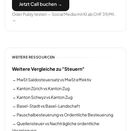
Jetzt Call buchen →
Oder Publy testen — Social Media mit KI ab CHF 39/Mt.
→
WEITERE RESSOURCEN
Weitere Vergleiche zu "Steuern"
→
MwSt Saldosteuersatz vs MwSt effektiv
→
Kanton Zürich vs Kanton Zug
→
Kanton Schwyz vs Kanton Zug
→
Basel-Stadt vs Basel-Landschaft
→
Pauschalbesteuerung vs Ordentliche Besteuerung
→
Quellensteuer vs Nachträgliche ordentliche
Veranlagung