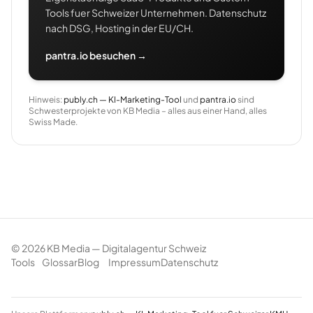
Tools fuer Schweizer Unternehmen. Datenschutz
nach DSG, Hosting in der EU/CH.
pantra.io besuchen →
Hinweis:
publy.ch — KI-Marketing-Tool
und
pantra.io
sind
Schwesterprojekte von KB Media – alles aus einer Hand, alles
Swiss Made.
©
2026
KB Media — Digitalagentur Schweiz
Tools
Glossar
Blog
Impressum
Datenschutz