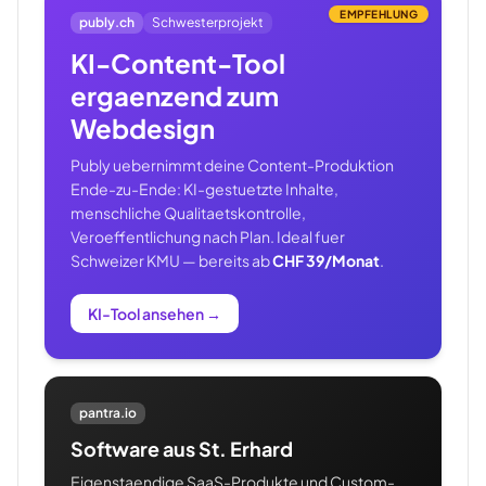
EMPFEHLUNG
publy.ch
Schwesterprojekt
KI-Content-Tool
ergaenzend zum
Webdesign
Publy uebernimmt deine Content-Produktion
Ende-zu-Ende: KI-gestuetzte Inhalte,
menschliche Qualitaetskontrolle,
Veroeffentlichung nach Plan. Ideal fuer
Schweizer KMU — bereits ab
CHF 39/Monat
.
KI-Tool ansehen
→
pantra.io
Software aus St. Erhard
Eigenstaendige SaaS-Produkte und Custom-