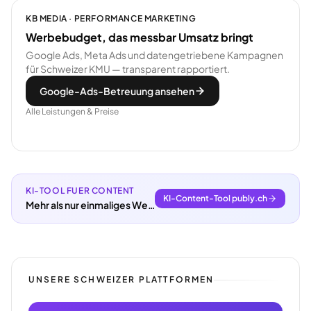
KB MEDIA · PERFORMANCE MARKETING
Werbebudget, das messbar Umsatz bringt
Google Ads, Meta Ads und datengetriebene Kampagnen
für Schweizer KMU — transparent rapportiert.
Google-Ads-Betreuung ansehen
Alle Leistungen & Preise
KI-TOOL FUER CONTENT
KI-Content-Tool publy.ch
Mehr als nur einmaliges Webdesign.
UNSERE SCHWEIZER PLATTFORMEN