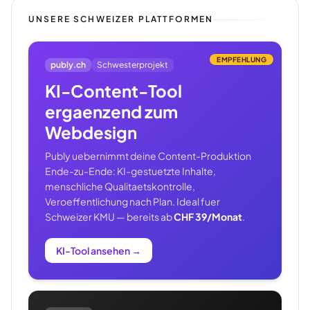
UNSERE SCHWEIZER PLATTFORMEN
EMPFEHLUNG
publy.ch
Schwesterprojekt
KI-Content-Tool
ergaenzend zum
Webdesign
Publy uebernimmt deine Content-Produktion
Ende-zu-Ende: KI-gestuetzte Inhalte,
menschliche Qualitaetskontrolle,
Veroeffentlichung nach Plan. Ideal fuer
Schweizer KMU — bereits ab
CHF 39/Monat
.
KI-Tool ansehen
→