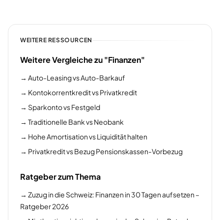
WEITERE RESSOURCEN
Weitere Vergleiche zu "Finanzen"
→
Auto-Leasing vs Auto-Barkauf
→
Kontokorrentkredit vs Privatkredit
→
Sparkonto vs Festgeld
→
Traditionelle Bank vs Neobank
→
Hohe Amortisation vs Liquidität halten
→
Privatkredit vs Bezug Pensionskassen-Vorbezug
Ratgeber zum Thema
→
Zuzug in die Schweiz: Finanzen in 30 Tagen aufsetzen –
Ratgeber 2026