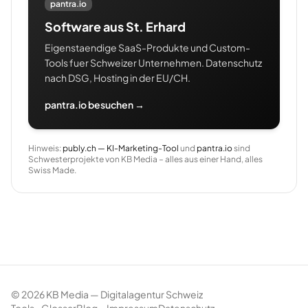
pantra.io
Software aus St. Erhard
Eigenstaendige SaaS-Produkte und Custom-
Tools fuer Schweizer Unternehmen. Datenschutz
nach DSG, Hosting in der EU/CH.
pantra.io besuchen →
Hinweis:
publy.ch — KI-Marketing-Tool
und
pantra.io
sind
Schwesterprojekte von KB Media – alles aus einer Hand, alles
Swiss Made.
©
2026
KB Media — Digitalagentur Schweiz