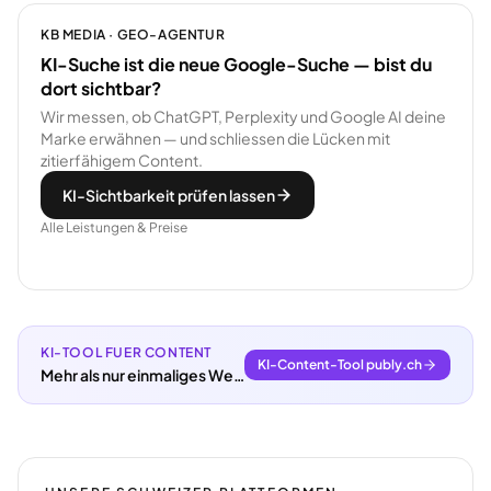
KB MEDIA · GEO-AGENTUR
KI-Suche ist die neue Google-Suche — bist du
dort sichtbar?
Wir messen, ob ChatGPT, Perplexity und Google AI deine
Marke erwähnen — und schliessen die Lücken mit
zitierfähigem Content.
KI-Sichtbarkeit prüfen lassen
Alle Leistungen & Preise
KI-TOOL FUER CONTENT
KI-Content-Tool publy.ch
Mehr als nur einmaliges Webdesign.