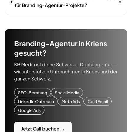
▾
für Branding-Agentur-Projekte?
Branding-Agentur
in
Kriens
gesucht?
KB Media ist deine Schweizer Digitalagentur —
wir unterstützen Unternehmen in
Kriens
und der
ganzen Schweiz.
SEO-Beratung
Social Media
LinkedIn Outreach
Meta Ads
Cold Email
Google Ads
Jetzt Call buchen →