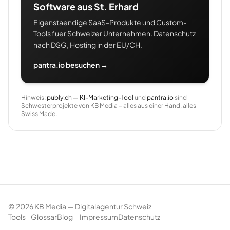
Software aus St. Erhard
Eigenstaendige SaaS-Produkte und Custom-
Tools fuer Schweizer Unternehmen. Datenschutz
nach DSG, Hosting in der EU/CH.
pantra.io besuchen →
Hinweis:
publy.ch — KI-Marketing-Tool
und
pantra.io
sind
Schwesterprojekte von KB Media – alles aus einer Hand, alles
Swiss Made.
©
2026
KB Media — Digitalagentur Schweiz
Tools
Glossar
Blog
Impressum
Datenschutz