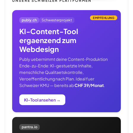
UNSERE SCHWEIZER PLATTFORMEN
EMPFEHLUNG
publy.ch
Schwesterprojekt
KI-Content-Tool
ergaenzend zum
Webdesign
Publy uebernimmt deine Content-Produktion
Ende-zu-Ende: KI-gestuetzte Inhalte,
menschliche Qualitaetskontrolle,
Veroeffentlichung nach Plan. Ideal fuer
Schweizer KMU — bereits ab
CHF 39/Monat
.
KI-Tool ansehen
→
pantra.io