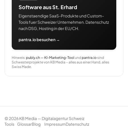
Software aus St. Erhard
Eigenstaendige SaaS-Produkte und Custom-
Tools fuer Schweizer Unternehmen. Datenschutz
nach DSG, Hosting in der EU/CH.
pantra.io besuchen →
Hinweis:
publy.ch — KI-Marketing-Tool
und
pantra.io
sind
Schwesterprojekte von KB Media – alles aus einer Hand, alles
Swiss Made.
©
2026
KB Media — Digitalagentur Schweiz
Tools
Glossar
Blog
Impressum
Datenschutz