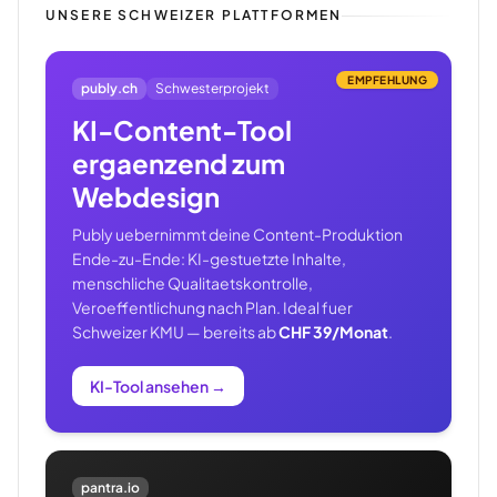
UNSERE SCHWEIZER PLATTFORMEN
EMPFEHLUNG
publy.ch
Schwesterprojekt
KI-Content-Tool
ergaenzend zum
Webdesign
Publy uebernimmt deine Content-Produktion
Ende-zu-Ende: KI-gestuetzte Inhalte,
menschliche Qualitaetskontrolle,
Veroeffentlichung nach Plan. Ideal fuer
Schweizer KMU — bereits ab
CHF 39/Monat
.
KI-Tool ansehen
→
pantra.io