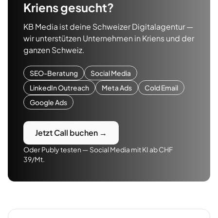
Kriens
gesucht?
KB Media ist deine Schweizer Digitalagentur —
wir unterstützen Unternehmen in
Kriens
und der
ganzen Schweiz.
SEO-Beratung
Social Media
LinkedIn Outreach
Meta Ads
Cold Email
Google Ads
Jetzt Call buchen →
Oder Publy testen — Social Media mit KI ab CHF
39/Mt.