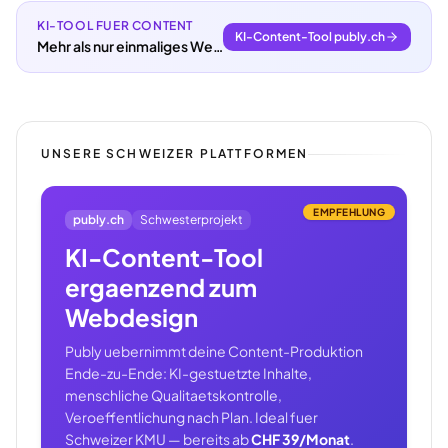
KI-TOOL FUER CONTENT
KI-Content-Tool publy.ch
Mehr als nur einmaliges Webdesign.
UNSERE SCHWEIZER PLATTFORMEN
EMPFEHLUNG
publy.ch
Schwesterprojekt
KI-Content-Tool
ergaenzend zum
Webdesign
Publy uebernimmt deine Content-Produktion
Ende-zu-Ende: KI-gestuetzte Inhalte,
menschliche Qualitaetskontrolle,
Veroeffentlichung nach Plan. Ideal fuer
Schweizer KMU — bereits ab
CHF 39/Monat
.