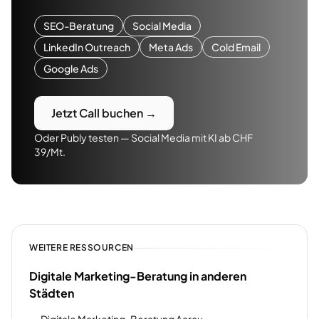
SEO-Beratung
Social Media
LinkedIn Outreach
Meta Ads
Cold Email
Google Ads
Jetzt Call buchen →
Oder Publy testen — Social Media mit KI ab CHF
39/Mt.
WEITERE RESSOURCEN
Digitale Marketing-Beratung in anderen
Städten