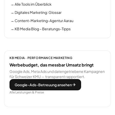
→
Alle Tools im Überblick
→
Digitales Marketing: Glossar
→
Content-Marketing-Agentur Aarau
→
KB Media Blog – Beratungs-Tipps
KB MEDIA · PERFORMANCE MARKETING
Werbebudget, das messbar Umsatz bringt
Google Ads, Meta Ads und datengetriebene Kampagnen
für Schweizer KMU — transparent rapportiert.
Google-Ads-Betreuung ansehen
Alle Leistungen & Preise