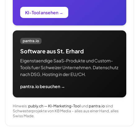
KI-Tool ansehen
→
pantra.io
Software aus St. Erhard
Eigenstaendige SaaS-Produkte und Custom-
Tools fuer Schweizer Unternehmen. Datenschutz
nach DSG, Hosting in der EU/CH.
pantra.io besuchen →
Hinweis:
publy.ch — KI-Marketing-Tool
und
pantra.io
sind
Schwesterprojekte von KB Media – alles aus einer Hand, alles
Swiss Made.