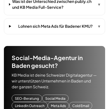
Was ist der Unterschied zwischen publy.ch
▾
und KB Media Full-Service?
Lohnen sich Meta Ads für Badener KMU?
▾
Social-Media-Agentur
in
Baden
gesucht?
KB Media ist deine Schweizer Digitalagentur —
wir unterstützen Unternehmen in
Baden
und
der ganzen Schweiz.
SEO-Beratung
Social Media
LinkedIn Outreach
Meta Ads
Cold Email