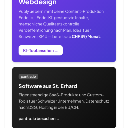
Webdesign
Publy uebernimmt deine Content-Produktion
Ende-zu-Ende: KI-gestuetzte Inhalte,
menschliche Qualitaetskontrolle,
Veroeffentlichung nach Plan. Ideal fuer
Schweizer KMU — bereits ab
CHF 39/Monat
.
KI-Tool ansehen
→
pantra.io
Software aus St. Erhard
Eigenstaendige SaaS-Produkte und Custom-
Tools fuer Schweizer Unternehmen. Datenschutz
nach DSG, Hosting in der EU/CH.
pantra.io besuchen →