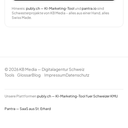
Hinweis:
publy.ch — KI-Marketing-Tool
und
pantra.io
sind
Schwesterprojekte von KB Media – alles aus einer Hand, alles
Swiss Made.
©
2026
KB Media — Digitalagentur Schweiz
Tools
Glossar
Blog
Impressum
Datenschutz
Unsere Plattformen:
publy.ch — KI-Marketing-Tool fuer Schweizer KMU
Pantra — SaaS aus St. Erhard