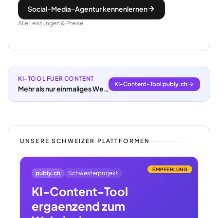
Social-Media-Agentur kennenlernen
Alle Leistungen & Preise
KI-TOOL FUER CONTENT
KI-Content-Tool publy.ch
Mehr als nur einmaliges Webdesign.
UNSERE SCHWEIZER PLATTFORMEN
EMPFEHLUNG
publy.ch
Schwesterprojekt
KI-Content-Tool
ergaenzend zum